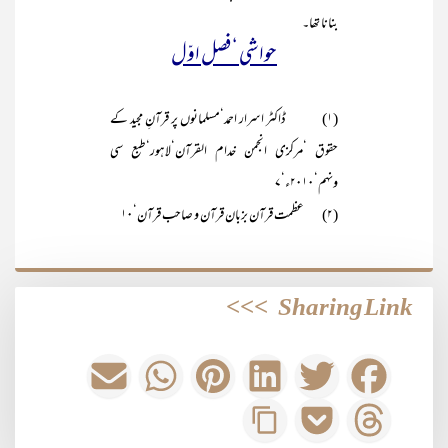
بنانا تھا۔
حواشی ‘ فصل اوّل
(۱) ڈاکٹر اسرار احمد‘مسلمانوں پر قرآنِ مجید کے
حقوق ‘مرکزی انجمن خدام القرآن‘لاہور‘طبع سی
ونہم‘۲۰۱۰ء‘۷
(۲) عظمت قرآن بزبان قرآن و صاحب قرآن‘۱۰
>>>
Sharing Link