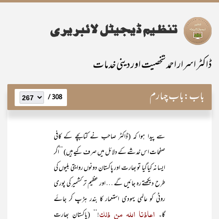
ڈاکٹر اسرار احمد شخصیت اور دینی خدمات
باب:
باب چہارم
308 /
سے پیدا ہوا کہ (ڈاکٹر صاحب نے کتابچے کے کافی
صفحات اس خدشے کے دلائل میں صرف کیے ہیں) ’’اگر
ایسا نہ کیا گیا تو بھارت اور پاکستان دونوں روایتی بلیوں کی
طرح دیکھتے رہ جائیں گے … اور عظیم تر کشمیر کی پوری
روٹی کو عالمی یہودی استعمار کا بندر ہڑپ کر جائے
اعاذنا اللہ من ذلک
گا۔
!‘‘ (پاکستان بھارت