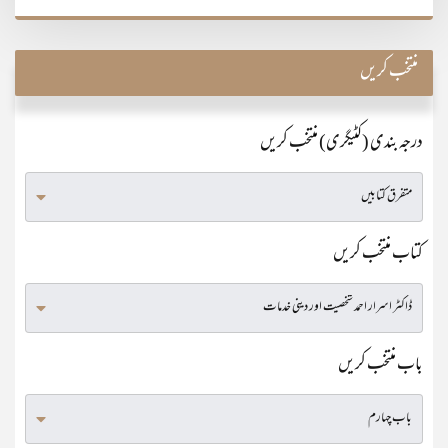
منتخب کریں
درجہ بندی (کٹیگری) منتخب کریں
کتاب منتخب کریں
باب منتخب کریں