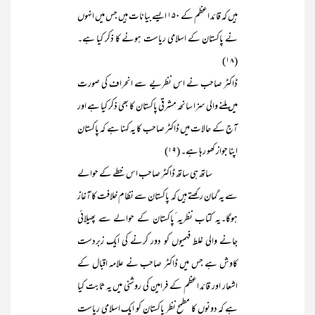
ہیں کہ قائد اعظم کے ۱۵۰ ایسے بیانات ہیں جس میں انہوں
نے پاکستان کے اسلامی ریاست ہونے کا ذکر کیا ہے۔
(۱۸)
ڈاکٹر صاحب نے اس نظریے سے انحراف کی صورت
میں ملنے والی سزا سانحہ مشرقی پاکستان کا بھی ذکر کیا ہے اور
آج کے حالات میں ڈاکٹر صاحب کا یہ کہنا ہے کہ پاکستان
اپنا جواز کھو رہا ہے۔ (۱۹)
ساتھ ہی ساتھ ڈاکٹر صاحب اس خطے کے حوالے
سے یہ گمان رکھتے ہیں کہ پاکستان سے نظام خلافت کا آغاز
ہوگا۔یہ کتاب نظریہ ٔپاکستان کے حوالے سے پھیلائی
جانے والی غلط فہمیوں کو دور کرنے کی ایک زبردست
کاوش ہے جس میں ڈاکٹر صاحب نے علامہ اقبال کے
اشعار اور قائد اعظم کے فرامین کی روشنی میں یہ ثابت کیا
ہے کہ دونوں کا مطمح نظر پاکستان کو ایک اسلامی ریاست