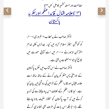
مفاہمت اور مسئلہ کشمیر کا حل‘ ص ۴۴)
(۱۳) علامہ اقبال‘قائد اعظم اورنظریۂ
پاکستان
ڈاکٹر صاحب نے یہ خطاب ۱۸ فروری ۲۰۰۷ء
کو کنونشن سینٹر اسلام آباد میں کیا۔ بعدازاں مکتبہ خدام
القرآن لاہورنے ۲۰۰۷ء میں اسے کتابی صورت میں
شائع کیا جو ۶۲صفحات پر مبنی ہے۔
ڈاکٹر صاحب نے اس کتاب میں نظریہ ٔپاکستان
کے تاریخی پس منظر کو بیان کرنے کے ساتھ ساتھ اسے
علامہ اقبال اور قائد اعظم کے فرامین کی روشنی میں بیان کیا
ہے۔ نیز قائد اعظم کے خلاف اس پروپیگنڈے کی تردید
کرتے ہیں کہ آپ پاکستان کو سیکولر سٹیٹ بنانا چاہتے
تھے۔(۱۷) بلکہ اس بات کی طرف بھی نشاندہی کرتے