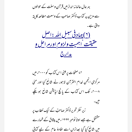
بہر حال عالمانہ انداز میں قرآن و سنت کے حوالوں
سے مزین یہ کتاب ڈاکٹر صاحب کے وسعت مطالعہ کا پتہ
دیتی ہے۔
(۶)جہاد فی سبیل اللہ :اصل
حقیقت‘اہمیت و لزوم اورمراحل و
مدارج
۷۲ صفحات پر مبنی اس کتاب کو ۲۰۰۰ء میں
مرکزی انجمن خدام القرآن لاہور نے شائع کیا اور مئی
۲۰۰۸ء تک اس کتاب کے پانچ ایڈیشن شائع ہو چکے
ہیں۔
زیر نظر تحریر ڈاکٹر صاحبؒ کے ایک خطاب پر
مشتمل ہے جسے اولاً نومبر ۹۹ ۱۹ء میں میثاق کے شمارے
میں شائع کیا گیا بعدازاں اسے افادۂ عام کے لیے کتابی