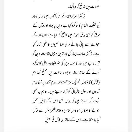
صورت میں شائع کر دیا گیا۔
ڈاکٹر اسرار احمدؒ نے اس کتاب میں جہاں جہاد
کی مختلف اقسام کا تذکرہ کیا ہے وہیں پر جہاد اور قتال کے
فرق کو بھی مدلل انداز میں واضح کر دیا ہے اورجہاد کے
حوالے سے پائی جانے والی غلط فہمیوں کا بھی ازالہ کیا
ہے۔ ڈاکٹر صاحب جہاد کی بلند ترین منزل اقامت دین کو
قرار دیتے ہیں اور اقامت دین کی شرائط و مراحل کا تذکرہ
کرنے کے ساتھ ساتھ موجودہ حالات میں مسلح تصادم
(قتال) کا متبادل تحریک مزاحمت اور عدم تشدد پر مبنی عدم
تعاون اور سول نافرمانی کو قرار دیتے ہیں۔ تاہم یہ بھی
نوٹ کرا دیتے ہیں کہ جہاں بھی اس کے قابل عمل
ہونے کا امکان ہو وہاں فاسق و فاجر حکمرانوں سے قتال
کیا جا سکتا ہے۔ اس کے ساتھ ہی قتال فی سبیل