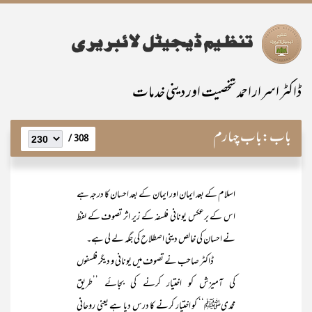
ڈاکٹر اسرار احمد شخصیت اور دینی خدمات
باب:
باب چہارم
308 /
اسلام کے بعد ایمان اور ایمان کے بعد احسان کا درجہ ہے
اس کے برعکس یونانی فلسفہ کے زیر اثر تصوف کے لفظ
نے احسان کی خالص دینی اصطلاح کی جگہ لے لی ہے۔
ڈاکٹر صاحب نے تصوف میں یونانی و دیگر فلسفوں
کی آمیزش کو اختیار کرنے کی بجائے ’’طریق
محمدیﷺ‘‘ کو اختیار کرنے کا درس دیا ہے یعنی روحانی