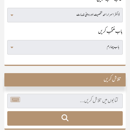
باب منتخب کریں
تلاش کریں