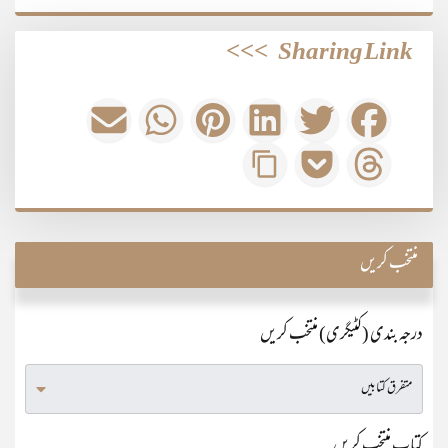
>>>
Sharing Link
منتخب کریں
درجہ بندی (کٹیگری) منتخب کریں
کتاب منتخب کریں