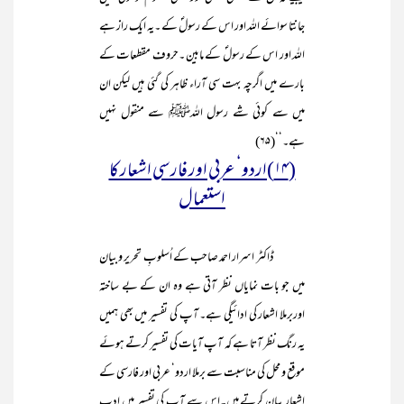
جانتا سوائے اللہ اور اس کے رسولؐ کے ۔یہ ایک راز ہے
اللہ اور اس کے رسولؐ کے مابین ۔حروف مقطعات کے
بارے میں اگرچہ بہت سی آراء ظاہر کی گئی ہیں لیکن ان
میں سے کوئی شے رسول اللہﷺ سے منقول نہیں
ہے۔‘‘(۶۵)
(۱۴)اردو‘ عربی اور فارسی اشعار کا
استعمال
ڈاکٹر اسرار احمد صاحب کے اُسلوبِ تحریر و بیان
میں جو بات نمایاں نظر آتی ہے وہ ان کے بے ساختہ
اوربرملا اشعار کی ادائیگی ہے۔ آپ کی تفسیر میں بھی ہمیں
یہ رنگ نظر آتا ہے کہ آپ آیات کی تفسیر کرتے ہوئے
موقع و محل کی مناسبت سے برملا اردو‘ عربی اور فارسی کے
اشعار بیان کرتے ہیں۔اس سے آپ کی تفسیر میں ادب