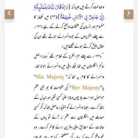
{وَ اِذْ قَالَ رَبُّکَ لِلْمَلٰٓئِکَۃِ
وضاحت کرتے ہیں جیسا کہ
اِنِّیْ جَاعِلٌ فِی الْاَرْضِ خَلِیْفَۃً}
(۶۳) میں خلیفہ کا
مفہوم اور انسان کی حقیقت واضح کرنے کے لیے ۱۹۴۷ء
سے پہلے انگریزوں کے جو وائسرائے ہوتے تھے ان کی
مثال پیش کرتے ہوئے لکھتے ہیں:
’’۱۹۴۷ء سے پہلے ہم انگریز کے غلام تھے‘ ہمارا اصل
حاکم انگلستان میں تھا جبکہ دہلی میں وائسرائے ہوتا تھا۔
وائسرائے کا کام یہ تھا کہ"
"
His Majesty
یا"
" کی حکومت کا جو بھی حکم
Her Majesty
موصول ہوا اسے بلا چوں و چرا بغیر کسی تغیر اور تبدل کے
نافذ کرے۔ البتہ وائسرائے کو اختیار حاصل تھا کہ اگر کسی
معاملے میں انگلستان سے حکم نہ آئے تو یہاں کے
حالات کے مطابق اپنی بہترین رائے قائم کرے۔ وہ
غوروفکر کرے کہ یہاں کی مصلحتیں کیا ہیں اور جو چیز