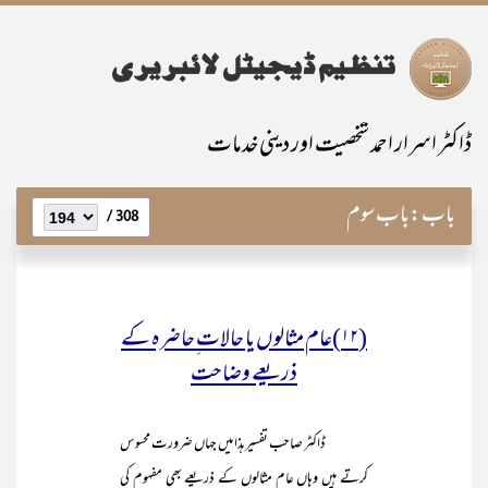
ڈاکٹر اسرار احمد شخصیت اور دینی خدمات
باب:
باب سوم
308 /
(۱۲)عام مثالوں یا حالات ِحاضرہ کے
ذریعے وضاحت
ڈاکٹر صاحب تفسیر ہذا میں جہاں ضرورت محسوس
کرتے ہیں وہاں عام مثالوں کے ذریعے بھی مفہوم کی