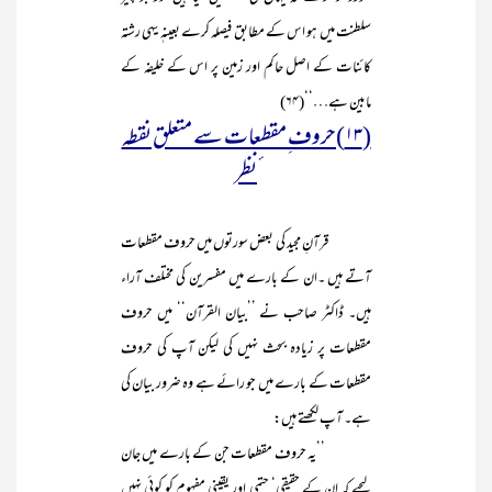
سلطنت میں ہو اس کے مطابق فیصلہ کرے بعینہٖ یہی رشتہ
کائنات کے اصل حاکم اور زمین پر اس کے خلیفہ کے
مابین ہے…‘‘(۶۴)
(۱۳)حروف ِمقطعات سے متعلق نقطہ
ٔنظر
قرآنِ مجید کی بعض سورتوں میں حروف مقطعات
آتے ہیں ۔ان کے بارے میں مفسرین کی مختلف آراء
ہیں۔ ڈاکٹر صاحب نے ’’بیان القرآن‘‘ میں حروف
مقطعات پر زیادہ بحث نہیں کی لیکن آپ کی حروف
مقطعات کے بارے میں جو رائے ہے وہ ضرور بیان کی
ہے۔ آپ لکھتے ہیں:
’’یہ حروف مقطعات جن کے بارے میں جان
لیجیے کہ ان کے حقیقی‘ حتمی اور یقینی مفہوم کو کوئی نہیں