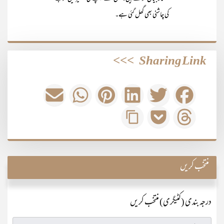
کی چاشنی بھی گھل گئی ہے۔
>>>
Sharing Link
منتخب کریں
درجہ بندی (کٹیگری) منتخب کریں