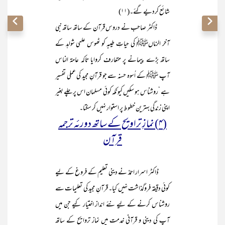
شائع کردیے گئے۔(۱۱)
ڈاکٹر صاحب نے دروس قرآن کے ساتھ ساتھ نبی
آخر الزماںﷺ کی حیاتِ طیبہ کو ٹھوس علمی شواہد کے
ساتھ بڑے پیمانے پر متعارف کروایا تاکہ عامۃ الناس
آپ ﷺ کے اُسوہ حسنہ سے جو قرآنِ مجید کی عملی تفسیر
ہے ‘روشناس ہو سکیں کیونکہ کوئی مسلمان اس پر چلے بغیر
اپنی زندگی بہترین خطوط پر استوار نہیں کر سکتا۔
(۴) نمازِ تراویح کے ساتھ دورئہ ترجمہ
قرآن
ڈاکٹر اسرار احمدؒ نے دینی تعلیم کے فروغ کے لیے
کوئی دقیقہ فروگذاشت نہیں کیا۔ قرآنِ مجید کی تعلیمات سے
روشناس کرنے کے لیے نئے انداز اختیار کیے جن میں
آپ کی دینی و قرآنی خدمت میں نماز تروایح کے ساتھ