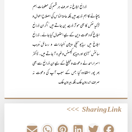
ذرائع ابلاغ نہ صرف ہر قسم کی معلومات بہم
پہنچانے کا اہم ذریعہ ہیں بلکہ عامۃ الناس کی اصلاح احوال و
تزکیۂ نفس کا بھی مو ٔثر ذریعہ بن جاتے ہیں‘ اگر ان ذرائع
ابلاغ کو دعوت دین کے لیے استعمال کیا جائے۔ ذرائع
ابلاغ میں ریڈیو‘ٹیلی ویژن‘اخبارات و رسائل‘ویب
سائٹس‘ آڈیو اور ویڈیو کیسٹس وغیرہ آ جاتے ہیں۔ ڈاکٹر
اسرار احمد نے دعوت و تبلیغ کے لیے ان ذرائع سے بھی
بھر پور استفادہ کیا جس کے سبب آپ کی دعوت نہ
صرف اندرون ملک بلکہ بیرون ملک
>>>
Sharing Link