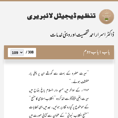
ڈاکٹر اسرار احمد شخصیت اور دینی خدمات
باب:
باب دوم
308 /
’’سیرت مطہرہ کے بہت سے گوشے ان پر پہلی بار
منکشف ہوئے۔‘‘
۱۹۸۴ء کے اواخر میں مسجد دار السلام باغ جناح میں
سیرت النبی ﷺ سے اخذ کردہ ’’انقلابِ اسلامی کا منہج‘‘
کے موضوع پر گیارہ تقاریر ہوئیں۔ بعد میں یہی خطابات
’’منہج انقلابِ نبویؐ‘‘ کے عنوان سے کتابی صورت میں