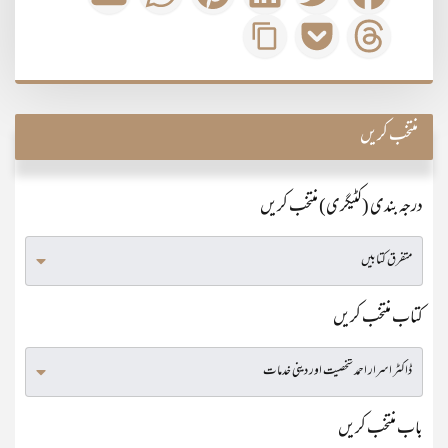
منتخب کریں
درجہ بندی (کٹیگری) منتخب کریں
کتاب منتخب کریں
باب منتخب کریں