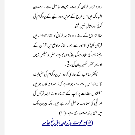
دورہ ترجمہ قرآن کو بہت اہمیت حاصل ہے۔ رمضان
المبارک میں اس طرح کے طویل دورانیے کے پروگرام کی
کوئی اور مثال نہیں ملتی۔
نماز تروایح کے ساتھ دورہ ترجمہ قرآنی کا آغاز ۱۹۸۴ء میں
قرآن اکیڈمی لاہور سے ہوا۔ نماز تراویح میں قرآن کے
جتنے حصے کی تلاوت کی جاتی اس کا پہلے سہل و سلیس ترجمہ
اور پھر مختصر تفسیر بیان کی جاتی۔
ڈاکٹر صاحب کے جاری کردہ اس پروگرام کی مقبولیت
کا اندازہ اس بات سے ہوتا ہے کہ نہ صرف ملک بھر میں
سینکڑوں مقامات پر آپ کے تلامذہ دورئہ ترجمہ قرآن کی
ادائیگی کی سعادت حاصل کر رہے ہیں۔ بلکہ بیرون ملک
میں بھی یہ خدمت جاری ہے۔(۱۲)
(۵)دعوت بذریعہ ابلاغِ عامہ