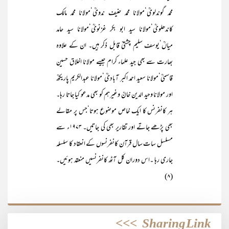
محمد گوندلویؒ‘مولانا محمد حنیف ندویؒ‘مولانا محمد مالک
کاندھلویؒ‘مولانا سید ابو بکر غزنویؒ‘مولانا سید حامد
میاںؒ‘یوسف سلیم چشتیؒ قابل ذکر ہیں۔ ان کے علاوہ
بھارت سے بھی جید علماء کرام جیسے مولانا اخلاق حسین
قاسمیؒ‘مولانا سعید احمد اکبر آبادیؒ‘مولانا عبدالکریم پاریکھؒ
اور مولانا وحید الدین خانؒ وغیرہم کو بھی مدعو کیا جاتا رہا۔
ہر کانفرنس کا ایک خاص موضوع ہوتا‘جس پر مقالے
بھی پڑھے جاتے اور تقاریر بھی کی جاتیں۔ ۱۹۷۳ء سے
مسلسل سات سال قرآن کانفرنسوں کے انعقاد کا سلسلہ
جاری رہا ۔اس دوران کل آٹھ کانفرنسیں منعقد ہوئیں۔
(۸)
>>>
Sharing Link