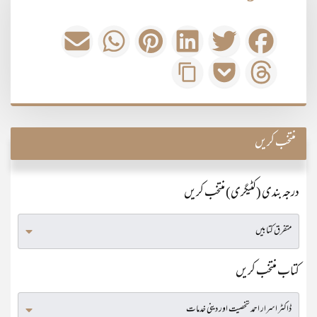
منتخب کریں
درجہ بندی (کٹیگری) منتخب کریں
کتاب منتخب کریں