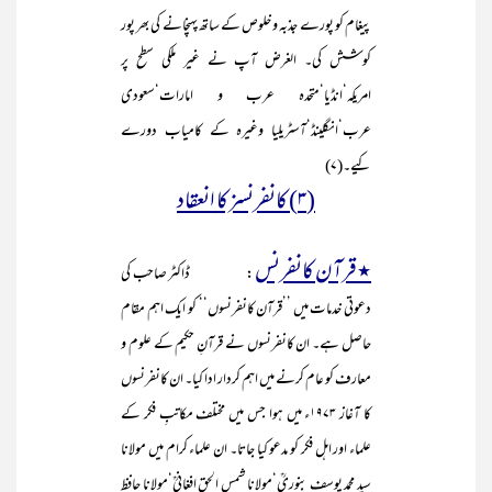
پیغام کو پورے جذبہ و خلوص کے ساتھ پہنچانے کی بھر پور
کوشش کی۔ الغرض آپ نے غیر ملکی سطح پر
امریکہ‘انڈیا‘متحدہ عرب و امارات‘سعودی
عرب‘انگلینڈ‘آسٹریلیا وغیرہ کے کامیاب دورے
کیے۔(۷)
(۳) کانفرنسز کا انعقاد
٭قرآن کانفرنس
: ڈاکٹر صاحب کی
دعوتی خدمات میں ’’قرآن کانفرنسوں‘‘ کو ایک اہم مقام
حاصل ہے۔ ان کانفرنسوں نے قرآنِ حکیم کے علوم و
معارف کو عام کرنے میں اہم کردار ادا کیا۔
ان کانفرنسوں
کا آغاز ۱۹۷۳ء میں ہوا جس میں مختلف مکاتبِ فکر کے
علماء اور اہل فکر کو مدعو کیا جاتا۔ ان علماء کرام میں مولانا
سید محمد یوسف بنوریؒ‘مولانا شمس الحق افغانیؒ‘مولانا حافظ