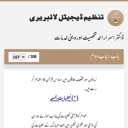
ڈاکٹر اسرار احمد شخصیت اور دینی خدمات
باب:
باب دوم
308 /
زبانوں اورمختلف علاقوں میں دروس قرآن کا اہتمام کر
رہے ہیں۔
(۲) خطباتِ جمعہ
عوام کو قرآنی تعلیمات کی جانب موڑنے اور ان
کی ذہنی اور فکری تطہیر میں جمعۃ المبارک کے خطبات کی