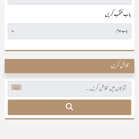
باب منتخب کریں
تلاش کریں