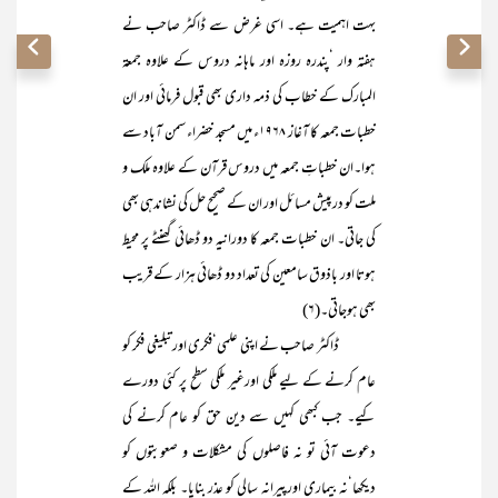
بہت اہمیت ہے۔ اسی غرض سے ڈاکٹر صاحب نے
ہفتہ وار ‘پندرہ روزہ اور ماہانہ دروس کے علاوہ جمعۃ
المبارک کے خطاب کی ذمہ داری بھی قبول فرمائی اور ان
خطبات جمعہ کا آغاز ۱۹۶۸ء میں مسجد خضراء سمن آباد سے
ہوا۔ان خطباتِ جمعہ میں دروس قرآن کے علاوہ ملک و
ملت کو درپیش مسائل اور ان کے صحیح حل کی نشاندہی بھی
کی جاتی۔ ان خطبات جمعہ کا دورانیہ دو ڈھائی گھنٹے پر محیط
ہوتا اور باذوق سامعین کی تعداد دو ڈھائی ہزار کے قریب
بھی ہوجاتی۔(۶)
ڈاکٹر صاحب نے اپنی علمی‘فکری اور تبلیغی فکر کو
عام کرنے کے لیے ملکی اورغیر ملکی سطح پر کئی دورے
کیے۔ جب کبھی کہیں سے دین حق کو عام کرنے کی
دعوت آئی تو نہ فاصلوں کی مشکلات و صعوبتوں کو
دیکھا‘نہ بیماری اورپیرانہ سالی کو عذر بنایا۔ بلکہ اللہ کے