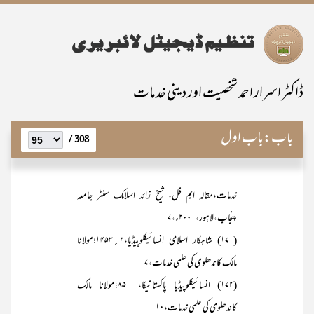
ڈاکٹر اسرار احمد شخصیت اور دینی خدمات
باب:
باب اول
308 /
خدمات،مقالہ ایم فل، شیخ زائد اسلامک سنٹر جامعہ
پنجاب،لاہور،۲۰۰۱ء،۷
(۱۷۱) شاہکار اسلامی انسائیکلوپیڈیا،۲؍۱۴۵۳؛مولانا
مالک کاندھلوی کی علمی خدمات،۷
(۱۷۲) انسائیکلوپیڈیا پاکستانیکا، ۸۵۱؛مولانا مالک
کاندھلوی کی علمی خدمات،۱۰