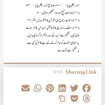
انسائیکلوپیڈیا،۱؍۸۱۱؛اردو جامع انسائیکلو پیڈیا،۱؍۵۳۴
(۱۹۰) جماعت شیخ الہند اور تنظیم اسلامی،۵۰۰
(۱۹۱) دعوت رجوع الی القرآن کا منظر و پس منظر،۱۳۴
(۱۹۲) اسلامک ریسرچ فائونڈیشن انڈیا میں قائم ہونے
والی ایک تنظیم ہے اس کے صدر ڈاکٹر ذاکر نائیک ہیں ۔
یہ اسلامی دعوت کو عام کرنے کے لیے قائم کی گئی ہے۔
یہ تنظیم ہے تو بھارت
>>>
Sharing Link