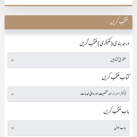
منتخب کریں
درجہ بندی (کٹیگری) منتخب کریں
کتاب منتخب کریں
باب منتخب کریں