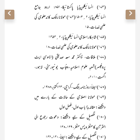
(۱۷۳) انسائیکلوپیڈیا پاکستانیکا،۸۵۱؛ اردو جامع
انسائیکلوپیڈیا،۲؍۱۵۰۳(۱۷۴) مولانا مالک کاندھلوی کی
علمی خدمات،۱۵
(۱۷۵) شاہکار اسلامی انسائیکلوپیڈیا،۲؍۱۴۵۴
(۱۷۶) مولانا مالک کاندھلوی کی علمی خدمات،۱۸
(۱۷۷) ملاقات، ڈاکٹر محمد سعد صدیقی (ایسوسی ایٹ
پروفیسر)شعبہ علومِ اسلامیہ،پنجاب یونیورسٹی، لاہور،
اگست ۲۰۱۰ء
(۱۷۸) ایضاً؛روزنامہ جنگ ،کراچی، ۲۳ اکتوبر ۱۹۸۸ء
(۱۷۹) مولانا اصلاحی کے حالات کے بارے میں
دیکھئے: مقالہ ہذا باب اول،فصل اول
(۱۸۰) تفصیل کے لیے دیکھئے: دعوت رجوع الی
القرآن کا منظر و پس منظر،۱۳۸،۱۳۹
(۱۸۱) تفصیل کے لیے دیکھئے: ایضاً،۱۴۰-۱۴۲