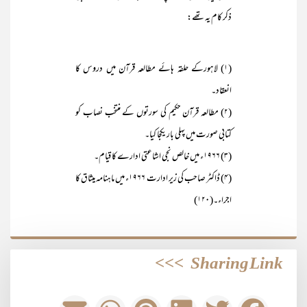
ذکر کام یہ تھے:
(۱) لاہورکے حلقہ ہائے مطالعہ قرآن میں دروس کا
انعقاد۔
(۲) مطالعہ قرآن حکیم کی سورتوں کے منتخب نصاب کو
کتابی صورت میں پہلی بار یکجا کیا۔
(۳) ۱۹۶۶ء میں خالص نجی اشاعتی ادارے کا قیام۔
(۴) ڈاکٹر صاحب کی زیر ادارت ۱۹۶۶ء میں ماہنامہ میثاق کا
اجراء۔(۱۲۰)
>>>
Sharing Link