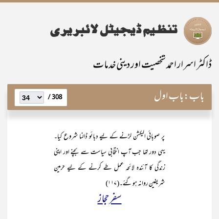
ڈاکٹر اسرار احمد شخصیت اور دینی خدمات
باب:
باب اول
308 /
پر صوبائی الیکشن لڑنے کے لیے دبائو ڈالنا شروع کیا۔
یہی دور تھا جب آپ انتخابی سیاست سے بچنے اور اپنی
زندگی کا آئندہ لائحہ عمل طے کرنے کے لیے حرمین
شریفین روانہ ہو گئے۔(۱۱۷)
سفر حجاز