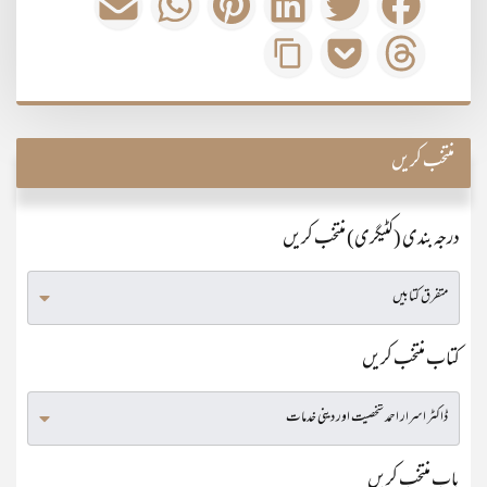
منتخب کریں
درجہ بندی (کٹیگری) منتخب کریں
کتاب منتخب کریں
باب منتخب کریں