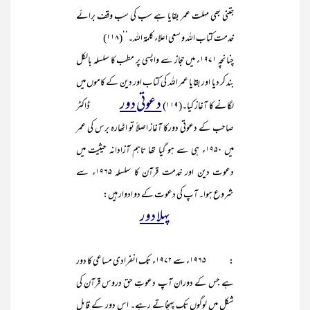
جتنی بھی مہلت عمر بقایا ہے سب کی سب وقف برائے
خدمت کتاب اللہ و سعی اعلاء کلمۃ اللہ۔‘‘(۱۱۸)
چنانچہ ۱۹۷۱ء میں حجاز سے واپسی پر مطب کا سلسلہ بالکل
بند کر دیا اور بقایا عمر اللہ کی کتاب اور دین کے کاموں میں
دعوتی دور
لگانے کا آغاز کیا۔(۱۱۹)
ڈاکٹر
صاحب کے دعوتی دورکا آغاز اصلاً تو اٹھارہ برس کی عمر
میں ۱۹۵۰ء ہی سے ہو گیا تھا تاہم آزادانہ حیثیت میں
دعوت دین اور خدمت قرآن کا سلسلہ ۱۹۶۵ء سے
شروع ہوا۔ آپ کی دعوت کے دو ادوار ہیں:
پہلا دور
: ۱۹۶۵ء سے ۱۹۷۲ء تک انفرادی مساعی کا دور
ہے جس کے دوران آپ دعوتِ حق دروس قرآن کی
شکل میں لوگوں تک پہنچاتے رہے۔ اس دور کے قابل