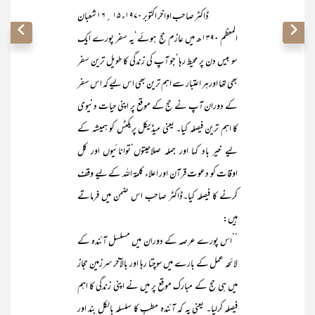
ڈاکٹر صاحب اواخر اکتوبر ۱۹۷۰ء ۱۵؍۱۶ شعبان
المعظم ۱۳۹۰ھ میں عازم حج ہوئے‘یہ سفر پورے ایک
سو بیس دن پر محیط رہا‘جو آپ کی زندگی کا طویل ترین سفر
بھی تھا اورہر اعتبار سے اہم ترین بھی اس لیے کہ اس سفر
کے دوران آپ نے حج کے موقع پر اپنی حیات دنیوی
کا اہم ترین فیصلہ کیا۔ یعنی میڈیکل پریکٹس کو ہمیشہ کے
لیے خیر باد کہا اور جملہ صلاحیتوں‘توانائیوں اور کل
اوقات کو دعوت قرآن اور اعلاء کلمۃ اللہ کے لیے وقف
کرنے کا فیصلہ کیا۔ڈاکٹر صاحب اس ضمن میں فرماتے
ہیں:
’’اس پورے عرصہ کے دوران میں مسلسل آئندہ کے
لائحہ عمل کے بارے میں سوچتا رہا اور بالآخر سرزمین حجاز
میں ہی حج کے مبارک موقع پر میں نے اپنی زندگی کا اہم
فیصلہ کرلیا۔ یعنی یہ کہ آئندہ مطب کا سلسلہ بالکل بند اور