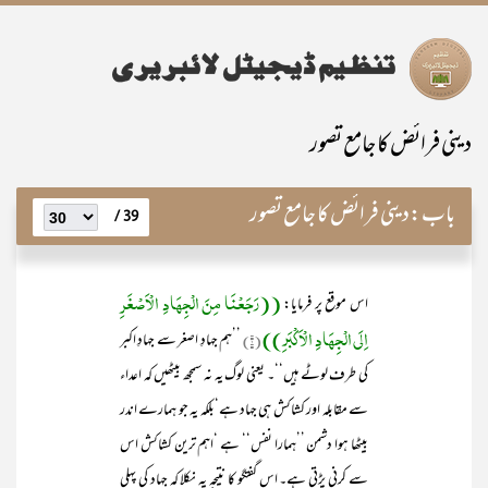
دینی فرائض کا جامع تصور
باب:
دینی فرائض کا جامع تصور
39 /
((رَجَعْنَا مِنَ الْجِھَادِ الْاَصْغَرِ
اس موقع پر فرمایا:
اِلَی الْجِھَادِ الْاَکْبَرِ))
(۱)
’’ہم جہادِ اصغر سے جہادِ اکبر
کی طرف لوٹے ہیں‘‘۔ یعنی لوگ یہ نہ سمجھ بیٹھیں کہ اعداء
سے مقابلہ اور کشاکش ہی جہاد ہے‘بلکہ یہ جو ہمارے اندر
بیٹھا ہوا دشمن ’’ہمارا نفس‘‘ ہے ‘اہم ترین کشاکش اس
سے کرنی پڑتی ہے۔ اس گفتگو کا نتیجہ یہ نکلا کہ جہاد کی پہلی