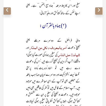
سطح اور اس کا پہلا مرحلہ ’’جہاد مع النفس‘‘ ہے۔ یعنی
اپنے نفس کے ساتھ کشاکش اور پنجہ آزمائی!
(۲) جہاد بالقرآن:
دینی فرائض کے دوسرے مرحلے یعنی
امر بالمعروف و نہی عن المنکر
تبلیغ‘دعوت‘
اور
شہادت علی الناس
کی سطح پر جہاد کی صورت کیا ہوگی؟
دیکھئے! آپ اگر دین کی تبلیغ کررہے ہیں ‘اس کی دعوت
دے رہے ہیں تو الحاد‘دہریت‘مادہ پرستی
‘فسطائیت‘اشتراکیت اور دوسرے اَدیان و مذاہب باطلہ
کے مبلغین بھی تو آپ کے اسی معاشرے میں موجود
ہیں۔ آپ اسلام کے قائل ہیں تو کفر کی طاقتیں بھی یہیں
موجود ہیں۔ دعوت و تبلیغ کی سطح پر ان سے کشمکش و
کشاکش ہوگی۔ البتہ یہ کشاکش نظریاتی سطح پر ہوگی‘خیالات