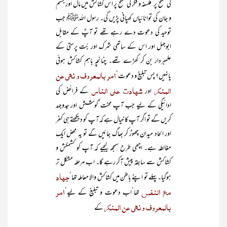
کی سطح پر‘فلسفہ و فکر کی سطح پر اس کشاکش میں مال اور جسم
و جان کی توانائیاں کھپانی پڑیں گی۔ رسول اللہﷺ جب
توحید کی دعوت دے رہے تھے تو آپؐ کے مقابل
ابوجہل اور اس کے ساتھی شرک اور بُت پرستی کے
علمبردار بن کر کھڑے تھے۔ چنانچہ باہم کشاکش ہوئی
امر بالمعروف و نہی عن
یانہیں؟ پس تبلیغ و دعوت‘
المنکر
شہادت علی الناس
اور
کے فرائض کی
ادائیگی کے لیے جب آپ محنت‘کوشش اور جدوجہد
کریں گے تو اگر آپ کا خیال ہے کہ آپ کو دیکھتے ہی کفر
اور الحاد میدان چھوڑ کر بھاگ جائیں گے تو یہ محض ایک
مغالطہ ہے۔ اچھی طرح سمجھ لیجیے کہ آپ کو کشمکش و
کشاکش سے سابقہ پیش آکر رہے گا۔ اب مرحلہ مشکل تر
جہاد
ہوگیا۔ پہلے تو اپنے باطن میں کشاکش والا معاملہ تھا‘
مع النفس
امر
تھا‘اب دعوت و تبلیغ کے لیے‘
بالمعروف و نہی عن المنکر
کے