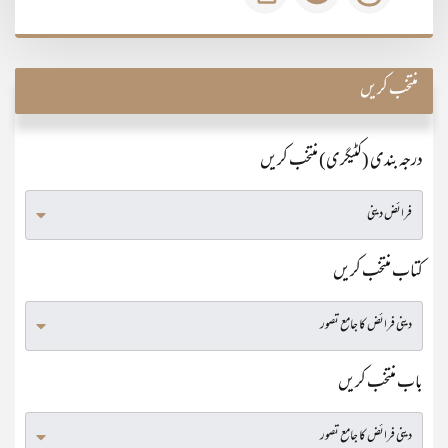
منتخب کریں
درجہ بندی (کٹیگری) منتخب کریں
کتاب منتخب کریں
باب منتخب کریں