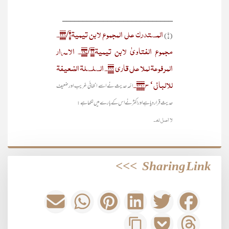
___________________________
المستدرک علی المجموع لابن تیمیۃ۲۲۱/۱۔
(۱)
مجموع الفتاویٰ لابن تیمیۃ۱۹۷/۱۱۔ الاسرار
المرفوعۃ لملا علی قاری ۲۱۱۔ السلسلۃ الضعیفۃ
للالبانی‘ ح۲۴۶۰۔
ائمہ حدیث نے اسے انتہائی غریب اور ضعیف
حدیث قرار دیا ہے اور اکثر نے اس کے بارے میں لکھا ہے :
لا اصل لہ۔
>>>
Sharing Link