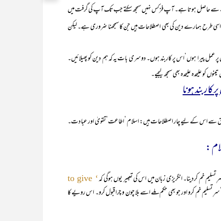
حوالے سے حاصل ہوتا ہے۔ آپ فزکس نہیں سمجھ سکتے جب تک آپ کی گرفت میں
اسی طرح ہمارے دین کی بھی اصطلاحات ہیں جن کا سمجھنا ضروری ہے۔ لیکن
عمل پیرا ہوں‘اس پر کاربند ہوں۔ دوسری بات یہ کہ ہم دین کو پھیلائیں۔
وں کو علیحدہ علیحدہ بھی سمجھ لیجیے۔
پر کاربند ہونا
 اس کے لیے چار اصطلاحات ہیں: اسلام ‘اطاعت‘تقویٰ اور عبادت۔
سلیم خم کردینا۔ انگریزی زبان میں اس کی تعبیر یوں ہوگی کہ
‘ to give
سرِ تسلیم خم کرو اور جو بھی حکم ملے اسے بلا چون و چرا قبول کرو۔ اس رویے کا