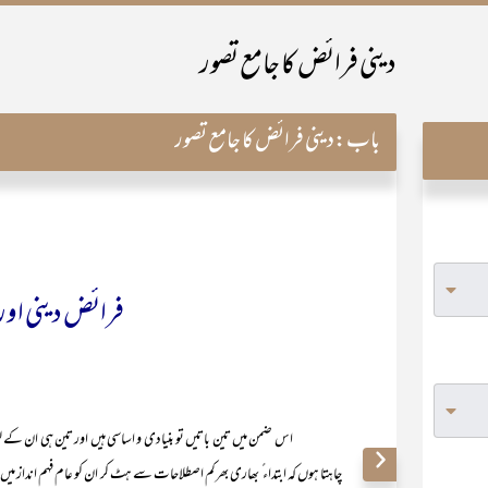
دینی فرائض کا جامع تصور
باب:
دینی فرائض کا جامع تصور
فرائض دینی اور
اس ضمن میں تین باتیں تو بنیادی و اساسی ہیں اور تین ہی ان کے لوازم ہ
چاہتا ہوں کہ ابتداء ً بھاری بھرکم اصطلاحات سے ہٹ کر ان کو عام فہم اند