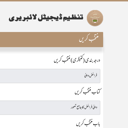
منتخب کریں
درجہ بندی (کٹیگری) منتخب کریں
کتاب منتخب کریں
باب منتخب کریں