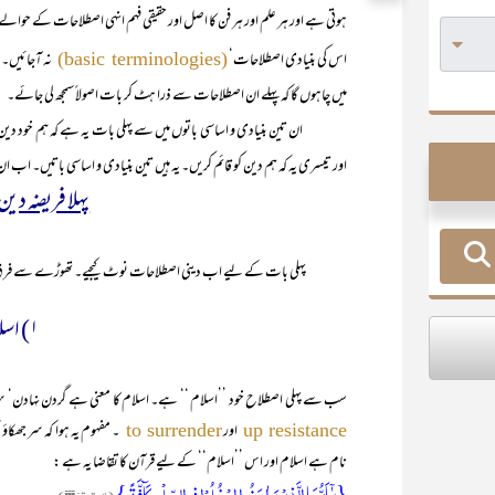
ہوتی ہے اور ہر علم اور ہر فن کا اصل اور حقیقی فہم انہی اصطلاحات کے 
اس کی بنیادی اصطلاحات‘
نہ آجائیں۔ 
(basic terminologies)
میں چاہوں گا کہ پہلے ان اصطلاحات سے ذرا ہٹ کر بات اصولاً سمجھ لی جائے۔
ان تین بنیادی و اساسی باتوں میں سے پہلی بات یہ ہے کہ ہم خود دین پر 
اور تیسری یہ کہ ہم دین کو قائم کریں۔ یہ ہیں تین بنیادی و اساسی باتیں۔ اب ان تین
پہلا فریضہ دین 
پہلی بات کے لیے اب دینی اصطلاحات نوٹ کیجیے۔ تھوڑے سے فرق سے
۱) اسلام :
سب سے پہلی اصطلاح خود ’’اسلام ‘‘ ہے۔ اسلام کا معنی ہے گردن نہادن‘ سرِ ت
اور
۔ مفہوم یہ ہوا کہ سر جھکاؤ‘
to surrender
up resistance
نام ہے اسلام اور اس ’’اسلام‘‘ کے لیے قرآن کا تقاضا یہ ہے :
{یٰۤاَیُّہَا الَّذِیۡنَ اٰمَنُوا ادۡخُلُوۡا فِی السِّلۡمِ کَآفَّۃً }