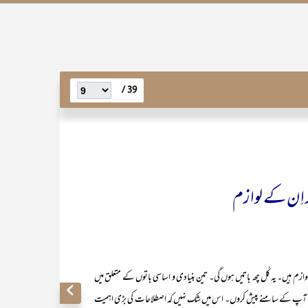
39 /
 اِن کے لوازم
یں۔ یہ کُل چھ باتیں ہوں گی۔ تین بنیادی و اساسی باتوں کے متعلق میں
از میں آپ کے سامنے پیش کروں۔ اس میں شک نہیں کہ اصطلاحات کی بڑی اہمیت