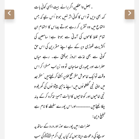
۔بعض واعظین اگر برائے بیت ایسی کوئی بات
کہہ بھی دیں تو اس کا کوئی اثر نہیں ہوتا‘اس لیے کہ جس
اجتماع میں وہ تقریر کر رہے ہوتے ہیںاس کا اہتمام ان
تمام غلط کاموں کی آمدنی سے ہوتا ہے! سامعین کی
اکثریت تھوڑی دیر کے لیے اپنے مقررین کی اس حق
گوئی سے بھی لذت اندوز ہولیتی ہے۔ رہے میاں
حضرات اور چوہدری صاحبان تو وہ زیرلب مسکرا کر اس
وقت تو ایک خاموش مگر تلخ طنزپر اکتفا کر لیتے ہیں‘ مگر بعد
میں اپنی نجی گفتگوئوں میں اپنے مذہبی پیشوائوں کی گھریلو و
نجی خامیوں اور کوتاہیوں کا اہانت آمیز تذکرہ کر کے بدلہ
چکا لیتے ہیں ---------اور اس پورے سلسلے کا نام ہے
تبلیغ دین!
حضرات! میں پورے سوز اور درد کے ساتھ یہ
سوچنے کی دعوت دیتا ہوں کہ کیا یہ نبی اکرمﷺ کی سب