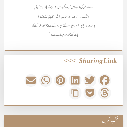
{لَـوْ لَا یَنْھٰھُمُ
وہ ہے جس کی جانب اس آیت کریمہ میں اشارہ ہوا کہ
الرَّبّٰنِیُّـوْنَ وَالْاَحْبَارُ عَنْ قَوْلِھِمُ الْاِثْمَ وَاَکْلِھِمُ السُّحْتَط}
(المائدۃ:۶۳)
’’کیوں نہیں روکتے انہیں ان کے درویش اور علماء گناہ کی
بات کہنے اور حرام کھانے سے؟‘‘
>>>
Sharing Link
منتخب کریں