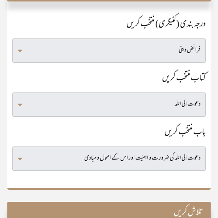
درجہ بندی (کٹیگری) منتخب کریں
کتاب منتخب کریں
باب منتخب کریں
تلاش کریں