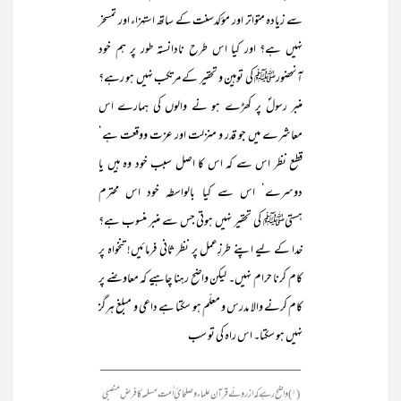
سے زیادہ متواتر اور مؤکدسنت کے ساتھ استہزاء اور تمسخر
نہیں ہے؟ اور کیا اس طرح نادانستہ طور پر ہم خود
آنحضورﷺ کی توہین و تحقیر کے مرتکب نہیں ہو رہے؟
منبر رسولؐ پر کھڑے ہو نے والوں کی ہمارے اس
معاشرے میں جو قدر و منزلت اور عزت ووقعت ہے‘
قطع نظر اس سے کہ اس کا اصل سبب خود وہ ہیں یا
دوسرے‘ اس سے کیا بالواسطہ خود اس محترم
ہستیﷺ کی تحقیر نہیں ہوتی جس سے منبر منسوب ہے؟
خدا کے لیے اپنے طرزِعمل پر نظر ثانی فرمائیں! تنخواہ پر
کام کرنا حرام نہیں۔ لیکن واضح رہنا چاہیے کہ معاوضے پر
کام کرنے والا مدرس و معلّم ہو سکتا ہے داعی و مبلغ ہرگز
نہیں ہو سکتا۔ اس راہ کی تو سب
____________________________
(۱) واضح رہے کہ ازروئے قرآن علماء و صلحائِ اُمت مسلمہ کا فرضِ منصبی