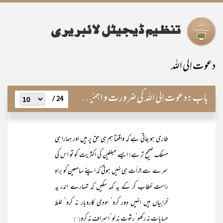
دعوت اِلی اللہ
باب:
دعوت اِلی اللہ کی ضرورت و اہمیّت اور اس کے اصول و مبادی
24 /
طاری ہو جاتی ہے کہ واقعتا ہم ہی حق پر ہیں اور ہمارا ہی
مسلک صحیح تر ہے! ایسے مبلغین کی اکثریت کو تو اس کی
سرے سے جرأت ہی نہیں ہوتی کہ اپنے سامعین کو براہِ
راست خطاب کر کے یہ کہہ سکیں کہ تمہارے اندر یہ
خرابیاں ہیں انہیں دور کرو‘ سودی کاروبار نہ کرو‘ غلط
حسابات نہ رکھو‘ رشوت نہ لو‘ اسراف نہ کرو
(۱)