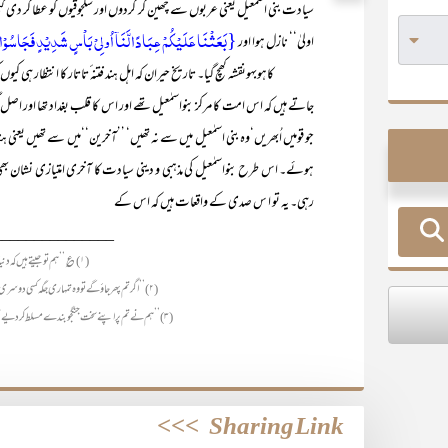
سیادت بنی اسمٰعیل یعنی عربوں سے چھین کر کردوں اور سلجوقیوں کو عطا کر دی گئی۔
{بَعَثۡنَا عَلَیۡکُمۡ عِبَادًا لَّنَاۤ اُولِیۡ بَاۡسٍ شَدِیۡدٍ فَجَاسُوۡ
اولیٰ‘‘ نازل ہوا اور
کاہوبہونقشہ کھچ گیا۔ تاریخ حیران کہ اہل ہند فتنہ ٔتاتار کا انتظار ہی کیوں کر
جاتے ہیں کہ اس امت کا مرکز بنواسمٰعیل تھے اور اس کا قلب بغداد تھا اور ا
جو قومیں اُبھریں‘وہ بنی اسمٰعیل میں سے نہ تھیں‘ ’’آخرین‘‘میں سے تھیں یعنی 
ہوئے۔ اس طرح بنواسمٰعیل کی مذہبی و دینی سیادت کا آخری امتیازی نشان بھی
رہی۔ یہ تو ا س صدی کے واقعات ہیں کہ اس کے
_______________
(۱) ؏ ’’ہم تو جیتے ہیں کہ دنیا میں ترا نام رہے!‘‘ (اقبالؔ)
(۲) ’’اگر تم پھر جاؤ گے تو وہ تمہاری جگہ کسی دوسری قوم کو اسی مقام پر فائز کر دے گا۔‘‘
(۳) ’’ہم نے تم پر اپنے سخت جنگجو بندے مسلط کردیے تو وہ تمہاری آبادیوں میں گھس گئے۔‘‘
>>>
Sharing Link