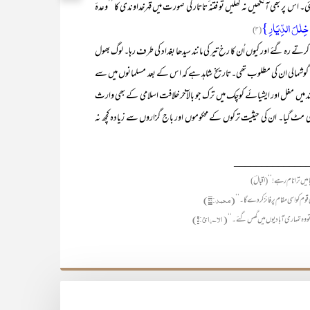
 اس پر بھی آنکھیں نہ کھلیں تو فتنہ ٔتاتار کی صورت میں قہرخداوندی کا ’’وعدۂ
ا خِلٰلَ الدِّیَارِ }
(۳)
تے رہ گئے اور کیوں اُن کا رخ تیر کی مانند سیدھا بغداد کی طرف رہا۔ لوگ بھول
صل گوشمالی ان کی مطلوب تھی۔تاریخ شاہد ہے کہ اس کے بعد مسلمانوں میں سے
ہند میں مغل اور ایشیائے کوچک میں ترک جو بالآخر خلافت اسلامی کے بھی وارث
 مٹ گیا۔ ان کی حیثیت ترکوں کے محکوموں اور باج گزاروں سے زیادہ کچھ نہ
_____________
(محمد:۳۸)
(الاسرائ:۵)