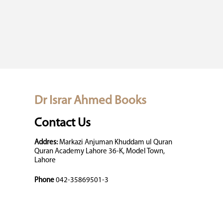
Dr Israr Ahmed Books
Contact Us
Addres:
Markazi Anjuman Khuddam ul Quran
Quran Academy Lahore 36-K, Model Town,
Lahore
Phone
042-35869501-3