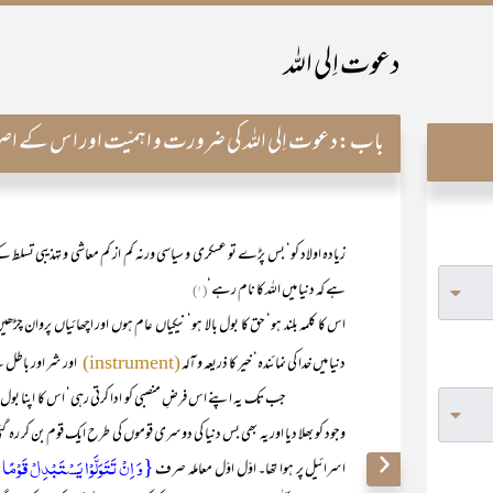
دعوت اِلی اللہ
باب:
دعوت اِلی اللہ کی ضرورت و اہمیّت اور اس کے اص
زیادہ اولاد کو‘ بس پڑے تو عسکری و سیاسی ورنہ کم از کم معاشی و تہذیبی تسلط
ہے کہ دنیا میں اللہ کا نام رہے‘
(۱)
اس کا کلمہ بلند ہو‘ حق کا بول بالا ہو‘ نیکیاں عام ہوں اور اچھائیاں پروان چڑ
دنیا میں خدا کی نمائندہ‘ خیر کا ذریعہ و آلہ
اور شر اور باطل ک
(instrument)
جب تک یہ اپنے اس فرضِ منصبی کو ادا کرتی رہی‘ اس کا اپنا بول بھی با
وجود کو بھلا دیا اور یہ بھی بس دنیا کی دوسری قوموں کی طرح ایک قوم بن کر ر
{وَ اِنۡ تَتَوَلَّوۡا یَسۡتَبۡدِلۡ قَوۡمًا غَیۡرَ
اسرائیل پر ہوا تھا۔ اوّل اوّل معاملہ صرف