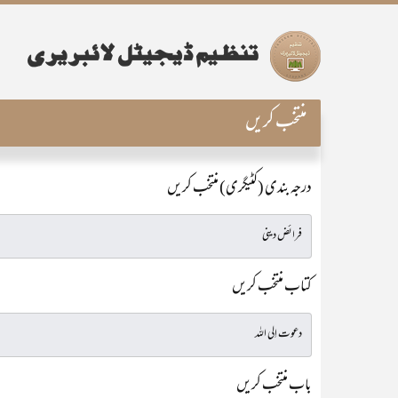
منتخب کریں
درجہ بندی (کٹیگری) منتخب کریں
کتاب منتخب کریں
باب منتخب کریں