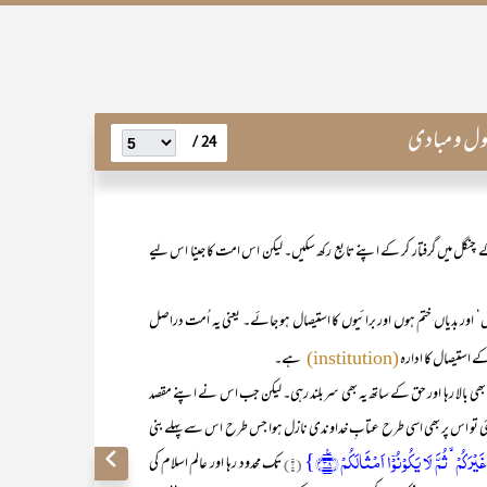
ول و مبادی
24 /
 کے چنگل میں گرفتار کر کے اپنے تابع رکھ سکیں۔ لیکن اس امت کا جینا اس لیے
ھیں‘ اور بدیاں ختم ہوں اور برائیوں کا استیصال ہو جائے۔ یعنی یہ اُمت دراصل
ے استیصال کا ادارہ
ہے۔
(institution)
لا رہا اور حق کے ساتھ یہ بھی سربلند رہی۔ لیکن جب اس نے اپنے مقصد
ہ گئی تو اس پر بھی اسی طرح عتابِ خداوندی نازل ہوا جس طرح اس سے پہلے بنی
کُمۡ ۙ ثُمَّ لَا یَکُوۡنُوۡۤا اَمۡثَالَکُمۡ ﴿٪۳۸﴾}
(۲)
تک محدود رہا اور عالم اسلام کی