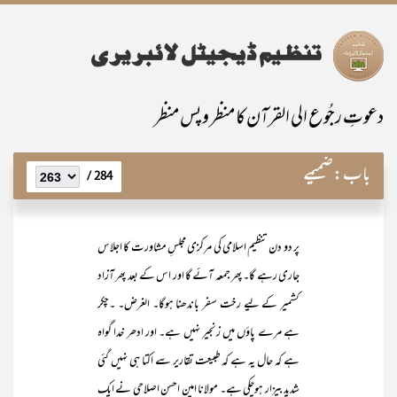
دعوتِ رجُوع الی القرآن کا منظر و پس منظر
باب:
ضمیمے
284 /
پر دو دن تنظیم اسلامی کی مرکزی مجلسِ مشاورت کا اجلاس
جاری رہے گا۔ پھر جمعہ آئے گا اور اس کے بعد پھر آزاد
کشمیر کے لیے رخت سفر باندھنا ہوگا۔ الغرض۔ ۔چکر
ہے مرے پاؤں میں زنجیر نہیں ہے۔ اور ادھر خدا گواہ
ہے کہ حال یہ ہے کہ طبیعت تقاریر سے اکتا ہی نہیں گئی
شدید بیزار ہوچکی ہے۔ مولانا امین احسن اصلاحی نے ایک