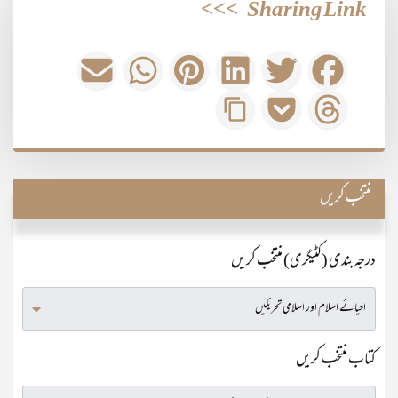
>>>
Sharing Link
منتخب کریں
درجہ بندی (کٹیگری) منتخب کریں
کتاب منتخب کریں