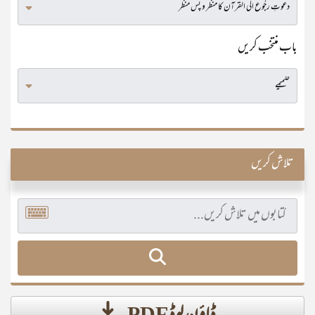
باب منتخب کریں
تلاش کریں