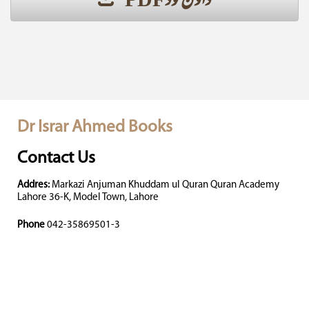
ڈاؤن لوڈ PDF
Dr Israr Ahmed Books
Contact Us
Addres:
Markazi Anjuman Khuddam ul Quran Quran Academy
Lahore 36-K, Model Town, Lahore
Phone
042-35869501-3