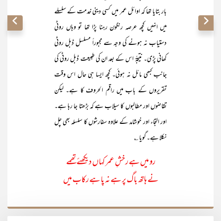
بار بتایا تھا کہ اوائل عمر میں کسی دینی خدمت کے سلسلے
میں انہیں کچھ عرصہ رنگون رہنا پڑا تھا تو وہاں روٹی
دستیاب نہ ہونے کی وجہ سے مجبوراً مسلسل ڈبل روٹی
کھانی پڑی۔ نتیجۃً اس کے بعد ان کی طبیعت ڈبل روٹی کی
جانب کبھی مائل نہ ہوئی۔ کچھ ایسا ہی حال اس وقت
تقریروں کے باب میں راقم الحروف کا ہے۔ لیکن
تقاضوں اور مطالبوں کا سیلاب ہے کہ بڑھتا جا رہا ہے۔
اور التجاء اور خوشامد کے علاوہ سفارشوں کا سلسلہ بھی چل
نکلا ہے۔ گویا ؎
رو میں ہے رخشِ عمر کہاں دیکھئے تھمے
نے ہاتھ باگ پر ہے نہ پا ہے رکاب میں