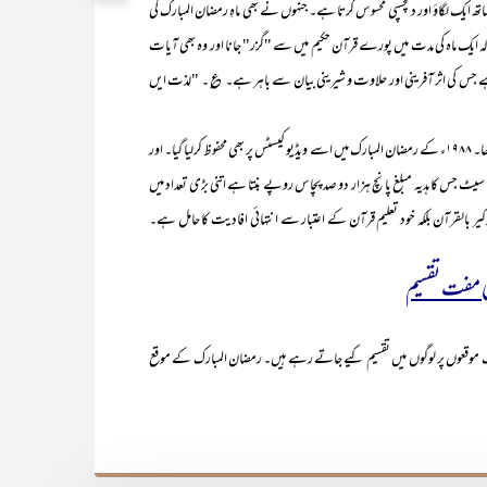
 ایک لگاؤ اور دلچسپی محسوس کرتا ہے۔ جنہوں نے بھی ماہِ رمضان المبارک کی
ہے کہ ایک ماہ کی مدت میں پورے قرآن حکیم میں سے "گزر" جانا اور وہ بھی آیات
 جس کی اثر آفرینی اور حلاوت و شیرینی بیان سے باہر ہے۔ ؏۔ "لذت ایں
اس "دورۂ ترجمہ قران" کو آڈیو کیسٹ میں تو بہت پہلے محفوظ کرلیا گیا تھا۔ ۱۹۸۸ء کے رمضان المبارک میں اسے ویڈیو کیسٹس پر بھی محفوظ کرلیا گیا۔ اور
ند ماہ ہی میں نکل گئیں۔ ۳۰ عدد ویڈیو کیسٹس کا سیٹ جس کا ہدیہ مبلغ پانچ ہزار دو صد پچاس روپے بنتا ہے اتنی بڑی تعداد میں
ر بالقرآن بلکہ خود تعلیم قرآن کے اعتبار سے انتہائی افادیت کا حامل ہے۔
پر لوگوں میں تقسیم کیے جاتے رہے ہیں۔ رمضان المبارک کے موقع