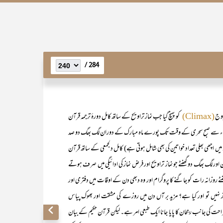
284 /
عروج
کو پہنچ گیا جب نماز تراویح کے ساتھ کامل دورۂ ترجمہ قرآن
(Climax)
از عشاء سے صبح سحری کے وقت تک پورے ماہ مبارک کے دوران لگ بھگ دو صد
یں اچھی بھلی تعداد خواتین کی بھی شامل ہوتی ہے) کامل دلجمعی کے ساتھ قرآن
ن اور لگ بھگ دو گھنٹے جو نماز تراویح اور فرض نماز کی ادائیگی میں صرف ہوتے
ٹے روزانہ رات کو جاگنے کا پروگرام اور وہ دبھی دن کے اوقات میں دفتری اور
عجاز نہیں تو اور کیا ہے؟ مزید بر آں دن میں روزے کی مشقت اور بھوک پیاس
ت کی جانب رجحان کا پایا جانا ایک طبعی امر ہے۔ لیکن قرآن حکیم کے بیان