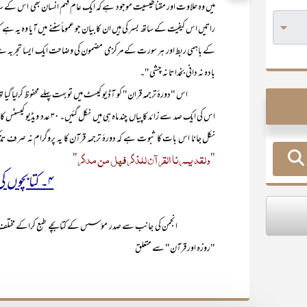
میں وہ حلاوت اور مقناطیسیت موجود ہے کہ ایک عام فہم انسان بھی اس کے ساتھ
راتیں اس کیفیت کے ساتھ بسر کی ہیں ان کا بیان جو عموماً سننے میں آیا وہ یہ 
کے باہمی ربط اور ہر سورت کے مرکزی مضمون کی وضاحت ایک ایسا تجربہ ہے
بادہ نہ دانی بخدا تا نہ چشی"۔
اس کی ایک صد سے زائد کاپیاں چ
نکل جانا اس بات کا ثبوت ہے کہ دورۂ ترجمہ قرآن کا یہ پروگرام نہ صرف تذکی
"ولقد یسرنا القرآن للذکر فہل من مدکر"
۴۔ کتابچوں کی مفت تقسیم
انجمن کی جانب سے صدر مؤسس کے کتابچے طبع کراکے مختلف موقعوں 
"روزہ اور قرآن" سے متعلق