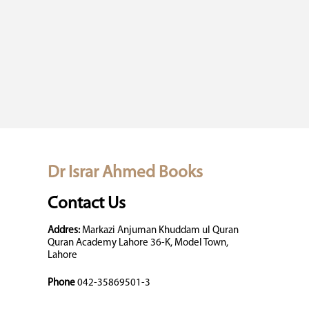
Dr Israr Ahmed Books
Contact Us
Addres:
Markazi Anjuman Khuddam ul Quran
Quran Academy Lahore 36-K, Model Town,
Lahore
Phone
042-35869501-3