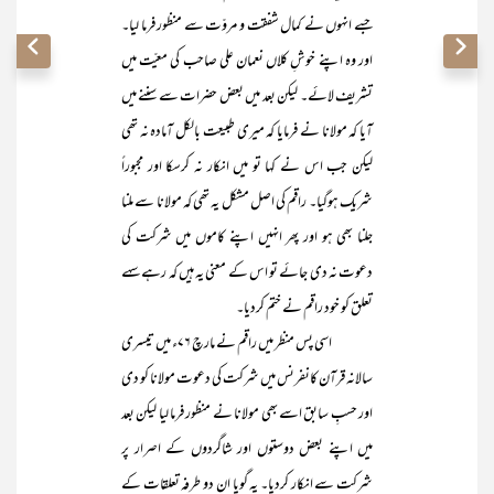
جسے انہوں نے کمال شفقت و مروّت سے منظور فرما لیا۔
اور وہ اپنے خوشِ کلاں نعمان علی صاحب کی معیّت میں
تشریف لائے۔ لیکن بعد میں بعض حضرات سے سننے میں
آیا کہ مولانا نے فرمایا کہ میری طبیعت بالکل آمادہ نہ تھی
لیکن جب اس نے کہا تو میں انکار نہ کرسکا اور مجبوراً
شریک ہوگیا۔ راقم کی اصل مشکل یہ تھی کہ مولانا سے ملنا
جلنا بھی ہو اور پھر انہیں اپنے کاموں میں شرکت کی
دعوت نہ دی جائے تو اس کے معنی یہ ہیں کہ رہے سہے
تعلق کو خود راقم نے ختم کردیا۔
اسی پس منظر میں راقم نے مارچ ۷۶ء میں تیسری
سالانہ قرآن کانفرنس میں شرکت کی دعوت مولانا کو دی
اور حسبِ سابق اسے بھی مولانا نے منظور فرما لیا لیکن بعد
میں اپنے بعض دوستوں اور شاگردوں کے اصرار پر
شرکت سے انکار کردیا۔ یہ گویا ان دو طرفہ تعلقات کے