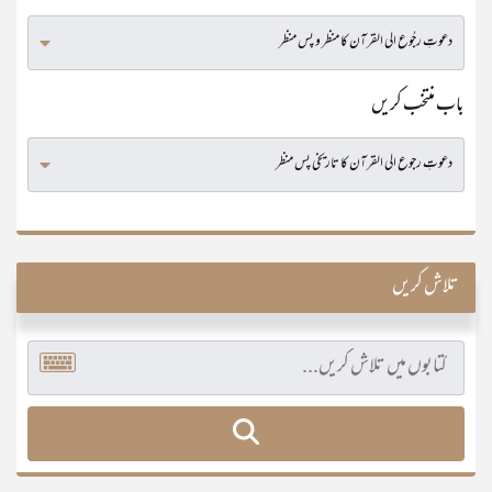
باب منتخب کریں
تلاش کریں