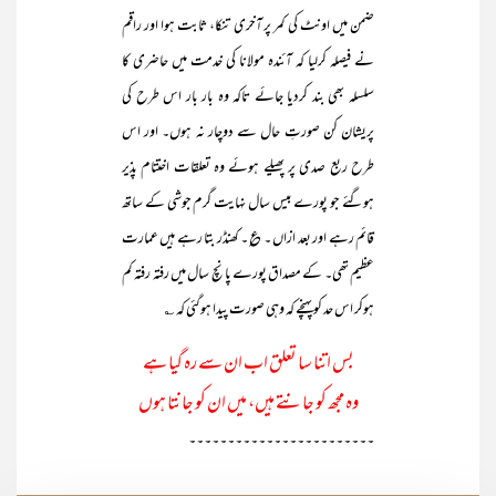
ضمن میں اونٹ کی کمر پر آخری تنکا، ثابت ہوا اور راقم
نے فیصلہ کرلیا کہ آئندہ مولانا کی خدمت میں حاضری کا
سلسلہ بھی بند کردیا جائے تاکہ وہ بار بار اس طرح کی
پریشان کن صورتِ حال سے دوچار نہ ہوں۔ اور اس
طرح ربع صدی پر پھیلے ہوئے وہ تعلقات اختتام پذیر
ہوگئے جو پورے بیس سال نہایت گرم جوشی کے ساتھ
قائم رہے اور بعد ازاں ۔؏۔ کھنڈر بتا رہے ہیں عمارت
عظیم تھی۔ کے مصداق پورے پانچ سال میں رفتہ رفتہ کم
ہوکر اس حد کو پہنچے کہ وہی صورت پیدا ہوگئی کہ ؎
بس اتنا سا تعلق اب ان سے رہ گیا ہے
وہ مجھ کو جانتے ہیں، میں ان کو جانتا ہوں
۔۔۔۔۔۔۔۔۔۔۔۔۔۔۔۔۔۔۔۔۔۔۔۔