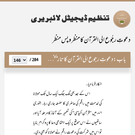
دعوتِ رجُوع الی القرآن کا منظر و پس منظر
باب:
دعوتِ رجوع الی القرآن کا تاریخی پس منظر
284 /
انکار فرما دیا۔
اس کے بعد بھی لگ بھگ ایک سال تک مولانا
کی خدمت میں راقم کی حاضری کا سلسلہ جاری رہا۔ جنوری
۷۶ء میں "قرآن اکیڈمی" کی تعمیر کے آغاز کا مرحلہ آیا اور
ساتھیوں نے اس موقع پر ایک اجتماعی دعا کا پروگرام بنایا
تو اس میں شرکت کی دعوت راقم نے مولانا کو بھی دی۔