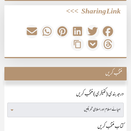
>>>
Sharing Link
منتخب کریں
درجہ بندی (کٹیگری) منتخب کریں
کتاب منتخب کریں