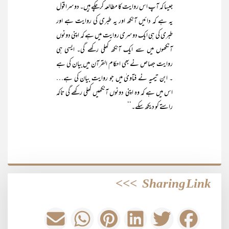
جیسا کہ آپ اس روایت کا مطالعہ کرچکے ہیں۔ دوسرا قول
یہ ہے کہ دائیں آنکھ اور یہ طبری کی روایت ہے اور
طبری کی ہی ایک دوسری روایت میں ہے کہ اپنی دونوں
آنکھوں میں سے ایک آنکھ کھلی رکھے گی۔ ایسی ہی
روایت جصاص نے بھی احکام القرآن میں بیان کی ہے
۔ ابن تیمیہ نے فتاویٰ میں جو روایت بیان کی ہے…
اس میں ہے کہ وہ اپنی دونوں آنکھیں کھلی رکھے گی تاکہ
راستے کو دیکھ سکے۔‘‘
>>>
Sharing Link