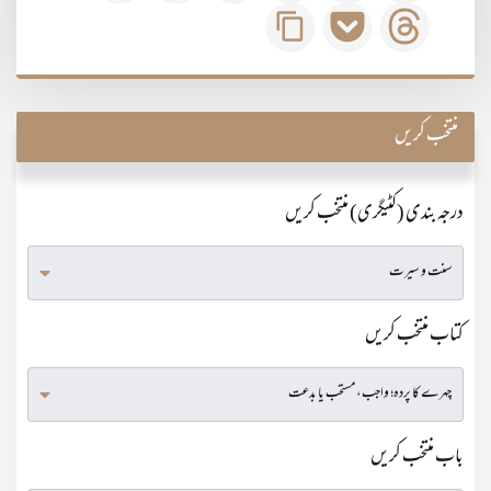
منتخب کریں
درجہ بندی (کٹیگری) منتخب کریں
کتاب منتخب کریں
باب منتخب کریں