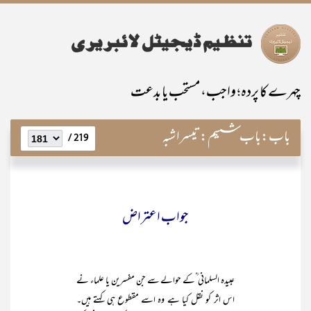
چہرے کا پردہ؛ واجب، مستحب یا بدعت
باب:
باب ششم:تیسرا شبہ
219 /
جواب اعتراض
عبیدہ السلمانی ؒکے حوالے سے جن مفسرین یا علماء نے
اس اثر کو نقل کیا ہے وہ اسے مقطوع ہی کہتے ہیں۔