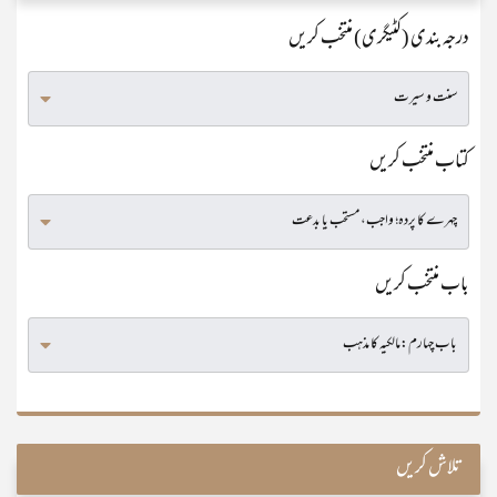
درجہ بندی (کٹیگری) منتخب کریں
کتاب منتخب کریں
باب منتخب کریں
تلاش کریں