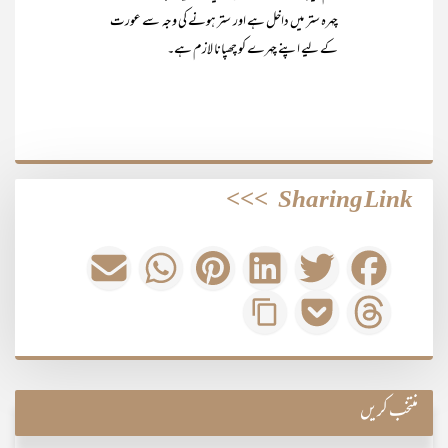
چہرہ ستر میں داخل ہے اور ستر ہونے کی وجہ سے عورت
کے لیے اپنے چہرے کو چھپانا لازم ہے۔
>>>
Sharing Link
منتخب کریں