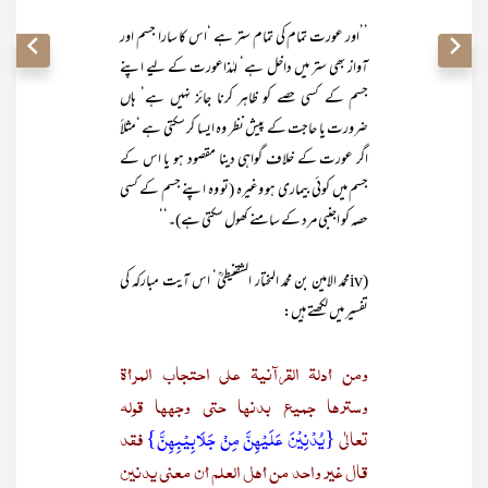
’’اور عورت تمام کی تمام ستر ہے ‘اس کا سارا جسم اور
آواز بھی ستر میں داخل ہے‘ لہٰذاعورت کے لیے اپنے
جسم کے کسی حصے کو ظاہر کرنا جائز نہیں ہے‘ ہاں
ضرورت یا حاجت کے پیش نظر وہ ایسا کر سکتی ہے ‘مثلاً
اگر عورت کے خلاف گواہی دینا مقصود ہو یا اس کے
جسم میں کوئی بیماری ہو وغیرہ (تو وہ اپنے جسم کے کسی
حصہ کو اجنبی مرد کے سامنے کھول سکتی ہے)۔‘‘
(ivمحمد الامین بن محمد المختار الشقنیطیؒ‘ اس آیت مبارکہ کی
تفسیر میں لکھتے ہیں:
ومن أدلۃ القرآنیۃ علی احتجاب المرأۃ
وسترھا جمیع بدنھا حتی وجھھا قولہ
تعالٰی
{یُدْنِیْنَ عَلَیْھِنَّ مِنْ جَلَابِیْبِھِنَّ}
فقد
قال غیر واحد من أھل العلم أن معنی یدنین