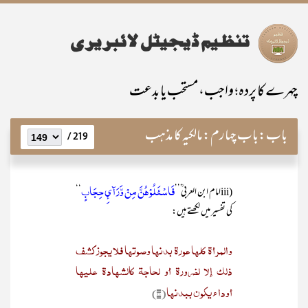
چہرے کا پردہ؛ واجب، مستحب یا بدعت
باب:
باب چہارم:مالکیہ کا مذہب
219 /
فَاسْئَلُوْھُنَّ مِنْ وَّرَآئِ حِجَابٍ
(iiiامام ابن العربی ؒ’’
‘‘
کی تفسیر میں لکھتے ہیں:
والمرأۃ کلھا عورۃ بدنھا وصوتھا فلا یجوز کشف
ذلک إلا لضرورۃ أو لحاجۃ کالشھادۃ علیھا
أوداء یکون ببدنھا
(۲۱)