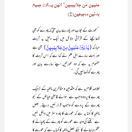
علیھن من جلابیبھن‘ أنھن یسترن جمیع
بدنھن ووجوھھن
(۲۲)
’’عورت کے حجاب اور پورے بدن حتیٰ کہ چہرے کو بھی
ڈھانپنے کے قرآنی دلائل میں ایک دلیل یہ آیت
{یُدْنِیْنَ عَلَیْھِنَّ مِنْ جَلَابِیْبِھِنَّ}
مبارکہ
بھی ہے
اور بہت سارے اہل علم نے کہا ہے کہ اس آیت کا
مفہوم یہ ہے کہ وہ عورتیں اپنے سارے بدن اور
چہرے کو ڈھانپیں گی۔‘‘
خلاصۂ کلام یہ ہے کہ متقدمین و متأخرین مالکیہ کے نزدیک
چہرے کا پردہ واجب ہے‘ سوائے قاضی عیاض کے‘ جو
چہرے کے پردے کو واجب قرار نہیں دیتے۔ بعض
مالکیہ کا کہنا یہ ہے کہ عورت کا چہرہ ستر میں داخل نہیں
ہے ‘فتنے کی وجہ سے عورت کو چہرے کے چھپانے کا
حکم دیا جائے گا‘ جبکہ بعض مالکیہ کا کہنا یہ ہے کہ عورت کا