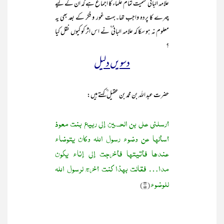
علامہ البانی ؒ سمیت تمام علماء کا اجماع ہے کہ ان کے لیے
چہرے کا پردہ واجب تھا۔بہت غور و فکر کے بعد بھی یہ
معلوم نہ ہو سکا کہ علامہ البانی ؒ نے اس اثر کو کیوں نقل کیا
؟
دسویں دلیل
حضرت عبد اللہ بن محمد بن عقیل ؒکہتے ہیں:
أرسلنی علی بن الحسین إلی ربیع بنت معوذ
أسألھا عن وضوء رسول اللہ وکان یتوضاء
عندھا فأتیتھا فأخرجت إلی إناء یکون
مدا… فقالت بھذا کنت أخرج لرسول اللہ
للوضوء
(۱۷)