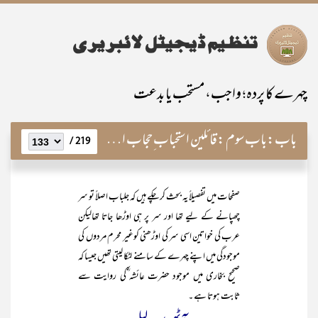
چہرے کا پردہ؛ واجب، مستحب یا بدعت
باب:
باب سوم :قائلین استحباب ِحجاب اور آثار صحابہ ؓو تابعینؒ
219 /
صفحات میں تفصیلاً یہ بحث کر چکے ہیں کہ جلباب اصلاً تو سر
چھپانے کے لیے تھا اور سر پر ہی اوڑھا جاتا تھالیکن
عرب کی خواتین اسی سر کی اوڑھنی کوغیر محرم مردوں کی
موجودگی میں اپنے چہرے کے سامنے لٹکا لیتی تھیں جیسا کہ
صحیح بخاری میں موجود حضرت عائشہ ؓکی روایت سے
ثابت ہوتا ہے ۔