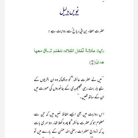
۔
نویں دلیل
حضرت عطاء بن ابی رباح ؒسے روایت ہے :
رأیت عائشۃ تفتل القلائد للغنم تساق معھا
ھدیٰ
(۱۶)
’’میں نے حضرت عائشہ ‘ؓ کو دیکھاکہ وہ ان بکریوں کے
لیے ہار بٹ رہی تھیںجو ہدی کے جانوروں کی صورت میں
ان کے ساتھ تھیں۔‘‘
اس روایت میں بھی ایسے الفاظ نہیں ہیں کہ جن سے
معلوم ہو کہ حضرت عائشہ ‘ؓکا چہرہ کھلا تھا۔ دوسری بات
یہ کہ ازواجِ مطہرات رضي الله عنهن کے بارے میں تو