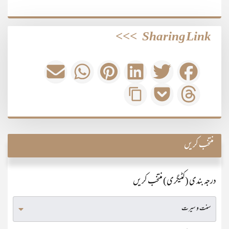
>>>
Sharing Link
منتخب کریں
درجہ بندی (کٹیگری) منتخب کریں