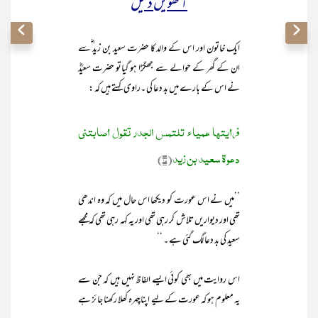
آٹھویں دلیل
ایک خاتون اور اس کے والد کا حضرت سعید بن زید ؓسے
ان کے گھر کے حوالے سے جھگڑا ہو گیاتو حضرت سعیدؓ
نے اس کے بارے میں بد دعا کی ۔راوی کہتے ہیں کہ :
فرأیتھا عمیاء تلتمس الجدر تقول أصابتنی
دعوۃ سعید بن زید
(۱۵)
’’میں نے اس عورت کو دیکھا اس حال میں کہ وہ اندھی
تھی اور دیواریں تلاش کر رہی تھی اور یہ کہہ رہی تھی کہ مجھے
سعید کی بد دعا لگ گئی ہے ۔ ‘‘
اس روایت میں بھی کوئی ایسے الفاظ نہیں ہیں کہ جن سے
یہ معلوم ہو کہ عورت کے لیے اپناچہرہ کھلا رکھنا جا ئز ہے