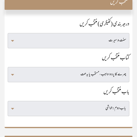
منتخب کریں
درجہ بندی (کٹیگری) منتخب کریں
کتاب منتخب کریں
باب منتخب کریں