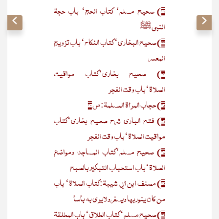
۳۲) صحیح مسلم‘ کتاب الحج‘ باب حجۃ
النبی ﷺ
۳۳) صحیح البخاری‘ کتاب النکاح‘ باب تزویج
المعسر
۳۴) صحیح بخاری‘کتاب مواقیت
الصلاۃ‘باب وقت الفجر
۳۵) حجاب المرأۃ المسلمۃ: ص ۳۰
۳۶) فتح الباری شرح صحیح بخاری‘کتاب
مواقیت الصلاۃ‘باب وقت الفجر
۳۷) صحیح مسلم‘کتاب المساجد ومواضع
الصلاۃ‘باب استحباب التبکیر بالصبح
۳۸) مصنف ابن أبی شیبۃ:کتاب الصلاۃ‘ باب
من کان ینوربھا ویسفرولایری بہ بأسأ
۳۹) صحیح مسلم‘ کتاب الطلاق‘ باب المطلقۃ