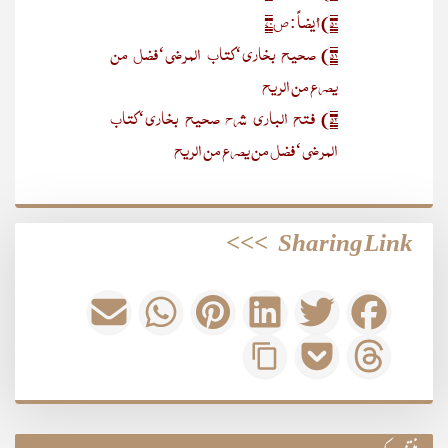
۵۰) أیضاً : ص۷۰
۵۱) صحیح بخاری‘کتاب المرضی‘فضل من
یصرع من الریح
۵۲) فتح الباری شرح صحیح بخاری‘کتاب
المرضی‘فضل من یصرع من الریح
>>>
Sharing Link