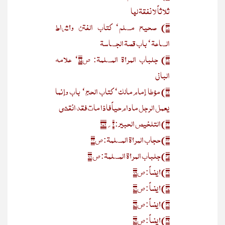
ثلاثاً لا نفقۃ لھا
۴۰) صحیح مسلم‘ کتاب الفتن وأشراط
الساعۃ‘ باب قصۃ الجساسۃ
۴۱) جلباب المرأۃ المسلمۃ: ص۶۵‘ علامہ
البانی
۴۲) مؤطا إمام مالک‘ کتاب الحج‘ باب وإنما
یعمل الرجل مادام حیاً فاذا مات فقد انقضی
۴۳) التلخیص الحبیر: ۲؍۲۷۲
۴۴) حجاب المرأۃ المسلمۃ: ص۳۳
۴۵) جلباب المرأۃ المسلمۃ: ص ۶۸
۴۶) أیضاً : ص۶۹
۴۷) أیضاً : ص۷۰
۴۸) أیضاً : ص۷۱
۴۹) أیضاً : ص۷۲