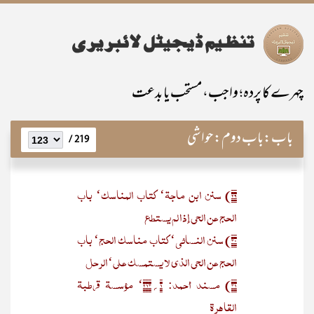
چہرے کا پردہ؛ واجب، مستحب یا بدعت
باب:
باب دوم:حواشی
219 /
۲۹) سنن ابن ماجۃ‘ کتاب المناسک‘ باب
الحج عن الحی إذا لم یستطع
۳۰) سنن النسائی‘ کتاب مناسک الحج‘ باب
الحج عن الحی الذی لا یستمسک علی‘الرحل
۳۱) مسند أحمد: ۱؍۲۱۳‘ مؤسسۃ قرطبۃ
القاہرۃ