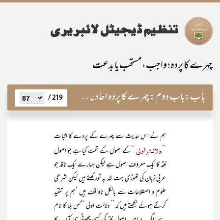
چہرے کا پردہ؛ واجب، مستحب یا بدعت
باب:
باب دوم: چہرے کا پردہ احادیث مبارکہ کی روشنی میں،مثبتینِ حجاب کے دلائل
219 /
ہم نے اس حدیث سے چہرے کے پردے کا اثبات
دلالت ِأولی
’’
‘‘کے اصول کے تحت کیا ہے جو اصول
فقہ کا ایک معروف اصول ہے لیکن ہمارے ایک ناقد جو
عربی زبان کی تھوڑی بہت شد بد تورکھتے ہیں لیکن شرعی
علوم و اصطلاحات سے بالکل ناواقف ہیں ‘ہم پر تنقید
کرتے ہوئے لکھتے ہیں کہ’’ دلالت اولی ‘‘کس بلا کا نام