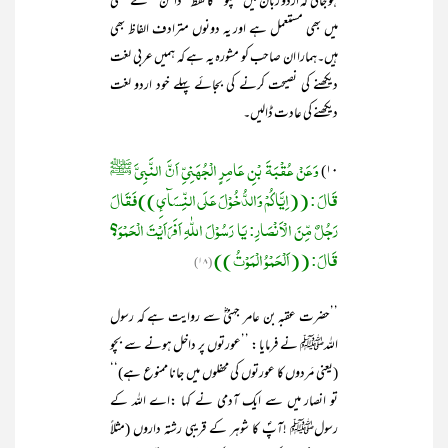
ہو جاتی کہ اردو زبان میں ’’پلو ‘‘ کا لفظ ’’دامن ‘‘ کے معنی
میں بھی مستعمل ہے اور یہ دونوں مترادف الفاظ بھی
ہیں۔ہمارا ان صاحب کو مشورہ یہ ہے کہ ہمیں عربی لغت
دیکھنے کی نصیحت کرنے کی بجائے پہلے خود اردو لغت
دیکھنے کی عادت ڈالیں۔
وَعَنْ عُقْبَۃَ بْنِ عَامِرٍ الْجُھَنِیِّ اَنَّ النَّبِیَّ ﷺ
۱۰)
قَالَ : ((اِیَّاکُمْ وَالدُّخُوْلَ عَلَی النِّسَآئِ)) فَقَالَ
رَجُلٌ مِّنَ الْاَنْصَارِ: یَا رَسُوْلَ اللّٰہِ اَفَرَاَیْتَ الْحَمْوَ؟
قَالَ:
((اَلْحَمْوُ الْمَوْتُ ))
(۱۸)
’’حضرت عقبہ بن عامر جہنیؓ سے روایت ہے کہ رسول
اللہﷺ نے فرمایا : ’’عورتوں پر داخل ہونے سے بچو
(یعنی مَردوں کا عورتوں کی محفلوں میں جانا ممنوع ہے)‘‘
تو انصار میں سے ایک آدمی نے کہا :اے اللہ کے
رسولﷺ !آپؐ کا شوہر کے قریبی رشتہ داروں (مثلاً