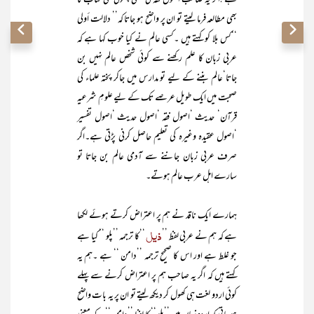
ہے !اگر یہ صاحب اصول فقہ کی کسی چھوٹی سی کتاب کا
بھی مطالعہ فرما لیتے تو ان پر واضح ہو جاتا کہ’’ دلالت أولی
‘‘کس بلا کو کہتے ہیں ۔کسی عالم نے کیا خوب کہا ہے کہ
عربی زبان کا علم رکھنے سے کوئی شخص عالم نہیں بن
جاتا‘عالم بننے کے لیے تو مدارس میں جاکر پختہ علماء کی
صحبت میں ایک طویل عرصے تک کے لیے علومِ شرعیہ
قرآن‘ حدیث ‘اصول فقہ ‘اصول حدیث ‘اصول تفسیر
‘اصول عقیدہ وغیرہ کی تعلیم حاصل کرنی پڑتی ہے۔اگر
صرف عربی زبان جاننے سے آدمی عالم بن جاتا تو
سارے اہل عرب عالم ہوتے۔
ہمارے ایک ناقد نے ہم پر اعتراض کرتے ہوئے لکھا
ذیل
ہے کہ ہم نے عربی لفظ ’’
‘‘کا ترجمہ ’’پلو ‘‘ کیا ہے
جو غلط ہے اور اس کا صحیح ترجمہ ’’دامن ‘‘ ہے ۔ہم یہ
کہتے ہیں کہ اگر یہ صاحب ہم پر اعتراض کرنے سے پہلے
کوئی اردو لغت ہی کھول کر دیکھ لیتے تو ان پر یہ بات واضح