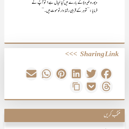
دیور وغیرہ) کے بارے میں کیا خیال ہے؟ تو آپؐ نے
فرمایا :’’شوہر کے قریبی رشتہ دار تو موت ہیں۔‘‘
>>>
Sharing Link
منتخب کریں