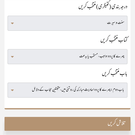
درجہ بندی (کٹیگری) منتخب کریں
کتاب منتخب کریں
باب منتخب کریں
تلاش کریں