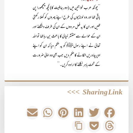
’’چونکہ عرب خواتین میں (دورِ جاہلیت کا) کچھ چھچھورا پن
باقی تھا اور وہ لونڈیوں کی طرح اپنے چہروں کو کھلا رکھتی
تھیں اور ان کا یہ فعل مردوں کے ان کی طرف دیکھنے اور
ان کے حوالے سے منتشر خیالی کا باعث بن رہا تھا تو اللہ
تعالیٰ نے اپنے رسولﷺ کو یہ حکم دیا کہ ان کو اپنے
اوپر چادریں لٹکانے کا حکم دیں جب بھی وہ اپنی ضرورت
کے تحت باہر نکلنے کا ارادہ کریں۔‘‘
>>>
Sharing Link