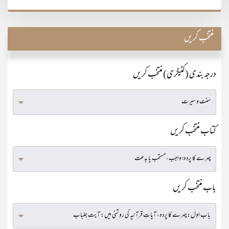
منتخب کریں
درجہ بندی (کٹیگری) منتخب کریں
کتاب منتخب کریں
باب منتخب کریں