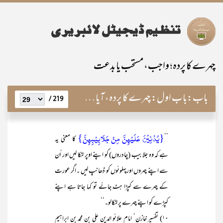
چہرے کا پردہ؛ واجب، مستحب یا بدعت
باب:
باب اول: چہرے کا پردہ، آیاتِ قرآنیہ کی روشنی میں: آیت ِجلباب
219 /
{یُدْنِیْنَ عَلَیْھِنَّ مِنْ جَلَابِیْبِھِنَّ}
’’
کا معنی یہ
ہے کہ وہ جلابیب (چادروں) کو اپنے اوپر لٹکا لیں اور اُن
سے اپنے چہروں اورپہلوئوں کو ڈھانپ لیں ۔اگر عورت
کے چہرے سے کپڑا ہٹ جائے تو کہا جاتا ہے اپنے
کپڑے کو اپنے چہرے پر لٹکالو۔‘‘
۱۰) تفسیر خازن‘ امام علائو الدین علی بن محمد بن ابراہیم