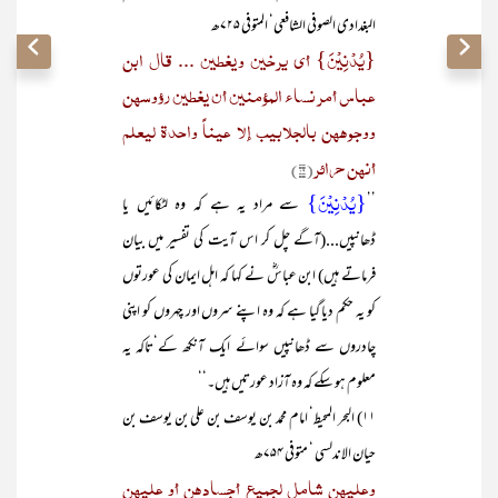
البغدادی الصوفی الشافعی‘ المتوفی ۷۲۵ھ
{یُدْنِیْنَ} أی یرخین ویغطین ... قال ابن
عباس أمر نساء المؤمنین أن یغطین رؤوسھن
ووجوھھن بالجلابیب إلا عیناً واحدۃ لیعلم
أنھن حرائر
(۱۹)
{یُدْنِیْنَ}
’’
سے مراد یہ ہے کہ وہ لٹکائیں یا
ڈھانپیں...(آگے چل کر اس آیت کی تفسیر میں بیان
فرماتے ہیں) ابن عباسؓ نے کہا کہ اہل ایمان کی عورتوں
کو یہ حکم دیا گیا ہے کہ وہ اپنے سروں اور چہروں کو اپنی
چادروں سے ڈھانپیں سوائے ایک آنکھ کے‘تاکہ یہ
معلوم ہو سکے کہ وہ آزاد عورتیں ہیں۔‘‘
۱۱) البحر المحیط‘ امام محمد بن یوسف بن علی بن یوسف بن
حیان الاندلسی ‘ متوفی ۷۵۴ھ
وعلیھن شامل لجمیع أجسادھن أو علیھن