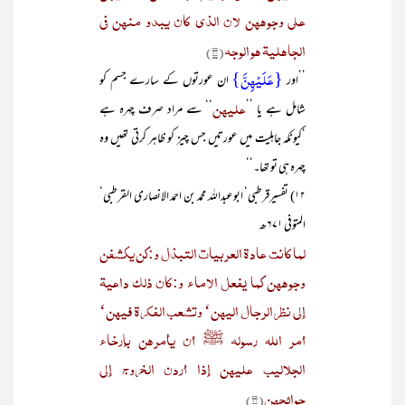
علی وجوھھن لأن الذی کان یبدو منھن فی
الجاھلیۃ ھو الوجہ
(۲۰)
{عَلَیْھِنَّ}
’’اور
ان عورتوں کے سارے جسم کو
علیھن
شامل ہے یا ’’
‘‘ سے مراد صرف چہرہ ہے
‘کیونکہ جاہلیت میں عورتیں جس چیز کو ظاہر کرتی تھیں وہ
چہرہ ہی تو تھا۔‘‘
۱۲) تفسیرقرطبی‘ ابوعبداللہ محمد بن احمد الانصاری القرطبی‘
المتوفی ۶۷۱ھ
لما کانت عادۃ العربیات التبذل و:کن یکشفن
وجوھھن کما یفعل الاماء و:کان ذلک داعیۃ
إلی نظر الرجال الیھن‘ وتشعب الفکرۃ فیھن‘
أمر اللہ رسولہ ﷺ أن یأمرھن بإرخاء
الجلالیب علیھن إذا أردن الخروج إلی
حوائجھن
(۲۱)