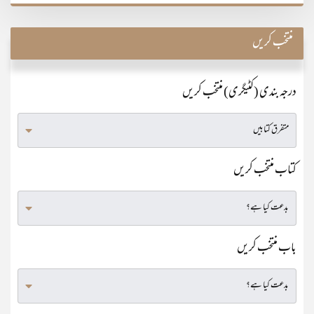
منتخب کریں
درجہ بندی (کٹیگری) منتخب کریں
کتاب منتخب کریں
باب منتخب کریں