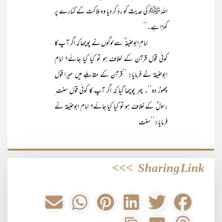
اللہﷺ کی حدیث کو ردّ کر دیا وہ ہلاکت کے کنارے پر
کھڑا ہے۔‘‘
امام ابوحنیفہ ؒ سے لوگوں نے پوچھا کہ اگر آپ کا
کوئی قول قرآن کے خلاف ہو تو کیا کیا جائے؟ امام
ابوحنیفہؒ نے فرمایا: ’’قرآن کے مقابلے میں میرا قول
چھوڑ دو‘‘۔ پھر پوچھا گیا کہ اگر آپ کا کوئی قول سنت ِ
رسولؐ کے خلاف ہو تو کیا کیا جائے؟ امام ابوحنیفہؒ نے
فرمایا:’’سنت
>>>
Sharing Link