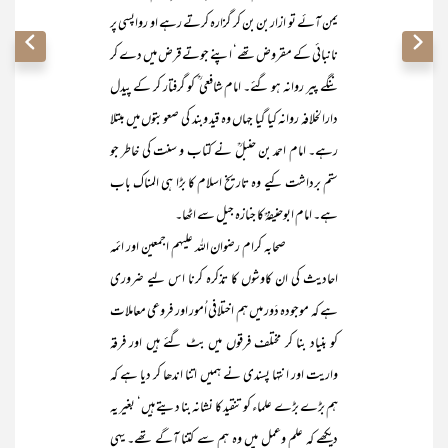
یمن آئے تو ازار بن بن کر گزارہ کرتے رہے او رواپسی پر
نانبائی کے مقروض تھے‘ اپنے جوتے قرض میں دے کر
ننگے پیر روانہ ہو گئے۔ امام شافعی ؒ کو گرفتار کر کے پیدل
دارالخلافہ روانہ کیا گیا جہاں وہ قید وبند کی صعوبتوں میں مبتلا
رہے۔ امام احمد بن حنبلؒ نے کتاب و سنت کی خاطر جو
ستم برداشت کیے وہ تاریخ اسلام کا بڑا ہی المناک باب
ہے۔ امام ابوحنیفہؒ کا جنازہ جیل سے اٹھا۔
صحابہ کرام رضوان اللہ علیہم اجمعین اور ائمہ
احادیث کی ان کاوشوں کا تذکرہ کرنا اس لیے ضروری
ہے کہ موجودہ دَور میں ہم اختلافی اُمور اور فروعی معاملات
کو بنیاد بنا کر مختلف فرقوں میں بٹ گئے ہیں اور فرقہ
واریت اور انتہا پسندی نے ہمیں اتنا اندھا کر دیا ہے کہ
ہم بڑے بڑے علماء کو تنقید کا نشانہ بنا دیتے ہیں‘ بغیر یہ
دیکھے کہ علم وعمل میں وہ ہم سے کتنا آگے تھے۔ یہی