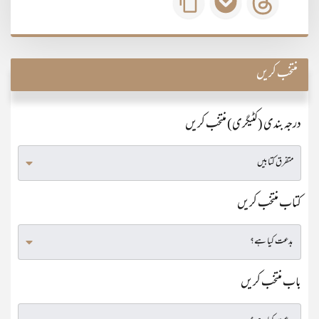
منتخب کریں
درجہ بندی (کٹیگری) منتخب کریں
کتاب منتخب کریں
باب منتخب کریں