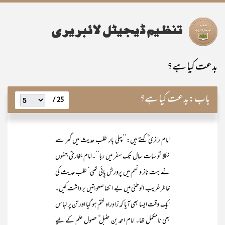
بدعت کیا ہے؟
باب:
بدعت کیا ہے؟
25 /
امام رازی ؒ کہتے ہیں:’’پہلی بار طلب حدیث میں گھر سے
نکلا تو سات سال تک سفر میں رہا‘‘۔امام بخاریؒ جنہوں
نے بہت ناز و نعم میں پرورش پائی تھی‘ طلب حدیث کی
خاطر غریب الوطنی میں بے انتہا صعوبتیں برداشت کیں۔
ایک وقت ایسا بھی آیا کہ زادِراہ ختم ہو گیا اور تن پر لباس
بھی نامکمل تھا۔ امام احمد بن حنبل ؒ حصولِ علم کے لیے