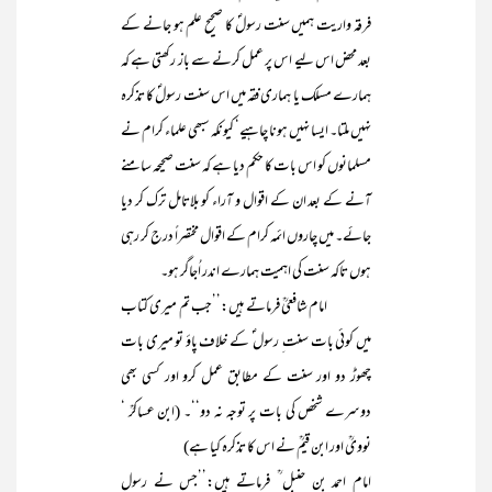
فرقہ واریت ہمیں سنت رسولؐ کا صحیح علم ہو جانے کے
بعد محض اس لیے اس پر عمل کرنے سے باز رکھتی ہے کہ
ہمارے مسلک یا ہماری فقہ میں اس سنت رسولؐ کا تذکرہ
نہیں ملتا۔ ایسا نہیں ہونا چاہیے‘ کیونکہ سبھی علماء کرام نے
مسلمانوں کو اس بات کا حکم دیا ہے کہ سنت صحیحہ سامنے
آنے کے بعد ان کے اقوال و آراء کو بلاتامل ترک کر دیا
جائے۔ میں چاروں ائمہ کرام کے اقوال مختصراً درج کر رہی
ہوں تاکہ سنت کی اہمیت ہمارے اندر اُجاگر ہو۔
امام شافعیؒ فرماتے ہیں:’’جب تم میری کتاب
میں کوئی بات سنت ِ رسول ؐ کے خلاف پاؤ تو میری بات
چھوڑ دو اور سنت کے مطابق عمل کرو اور کسی بھی
دوسرے شخص کی بات پر توجہ نہ دو‘‘۔ (ابن عساکرؒ ‘
نوویؒ اور ابن قیمؒ نے اس کا تذکرہ کیا ہے)
امام احمد بن حنبل ؒ فرماتے ہیں:’’جس نے رسول