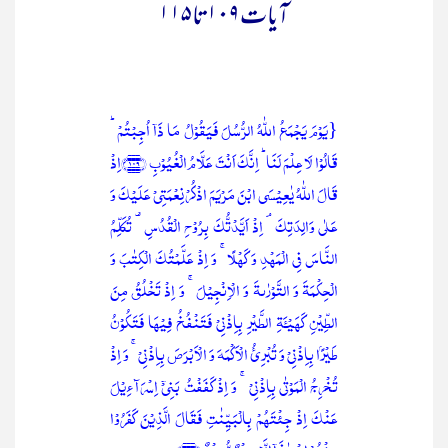
آیات۱۰۹تا۱۱۵
{یَوۡمَ یَجۡمَعُ اللّٰہُ الرُّسُلَ فَیَقُوۡلُ مَا ذَاۤ اُجِبۡتُمۡ ؕ
قَالُوۡا لَا عِلۡمَ لَنَا ؕ اِنَّکَ اَنۡتَ عَلَّامُ الۡغُیُوۡبِ ﴿۱۰۹﴾اِذۡ
قَالَ اللّٰہُ یٰعِیۡسَی ابۡنَ مَرۡیَمَ اذۡکُرۡ نِعۡمَتِیۡ عَلَیۡکَ وَ
عَلٰی وَالِدَتِکَ ۘ اِذۡ اَیَّدۡتُّکَ بِرُوۡحِ الۡقُدُسِ ۟ تُکَلِّمُ
النَّاسَ فِی الۡمَہۡدِ وَ کَہۡلًا ۚ وَ اِذۡ عَلَّمۡتُکَ الۡکِتٰبَ وَ
الۡحِکۡمَۃَ وَ التَّوۡرٰىۃَ وَ الۡاِنۡجِیۡلَ ۚ وَ اِذۡ تَخۡلُقُ مِنَ
الطِّیۡنِ کَہَیۡـَٔۃِ الطَّیۡرِ بِاِذۡنِیۡ فَتَنۡفُخُ فِیۡہَا فَتَکُوۡنُ
طَیۡرًۢا بِاِذۡنِیۡ وَ تُبۡرِیُٔ الۡاَکۡمَہَ وَ الۡاَبۡرَصَ بِاِذۡنِیۡ ۚ وَ اِذۡ
تُخۡرِجُ الۡمَوۡتٰی بِاِذۡنِیۡ ۚ وَ اِذۡ کَفَفۡتُ بَنِیۡۤ اِسۡرَآءِیۡلَ
عَنۡکَ اِذۡ جِئۡتَہُمۡ بِالۡبَیِّنٰتِ فَقَالَ الَّذِیۡنَ کَفَرُوۡا