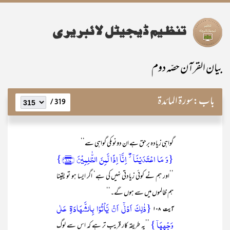
بیان القرآن حصّہ دوم
باب:
سورۃ المائدۃ
319 /
گواہی زیادہ برحق ہے ان دونوںکی گواہی سے‘‘
{وَ مَا اعۡتَدَیۡنَاۤ ۫ۖ اِنَّاۤ اِذًا لَّمِنَ الظّٰلِمِیۡنَ ﴿۱۰۷﴾}
’’اور ہم نے کوئی زیادتی نہیں کی ہے‘ اگر ایسا ہو تو یقینا
ہم ظالموں میں سے ہوں گے۔‘‘
{ذٰلِکَ اَدۡنٰۤی اَنۡ یَّاۡتُوۡا بِالشَّہَادَۃِ عَلٰی
آیت ۱۰۸
وَجۡہِہَاۤ }
’’یہ طریقہ کار قریب تر ہے کہ اس سے لوگ