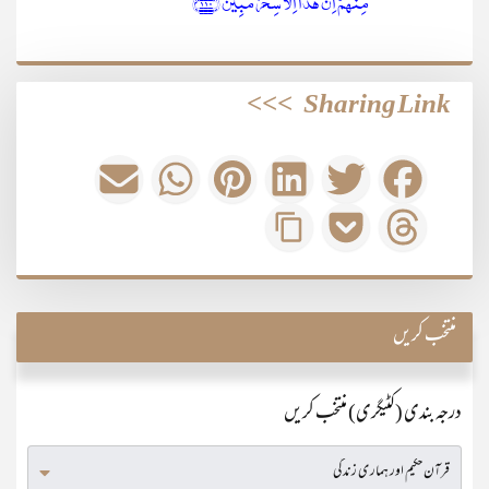
مِنۡہُمۡ اِنۡ ہٰذَاۤ اِلَّا سِحۡرٌ مُّبِیۡنٌ ﴿۱۱۰﴾
>>>
Sharing Link
منتخب کریں
درجہ بندی (کٹیگری) منتخب کریں