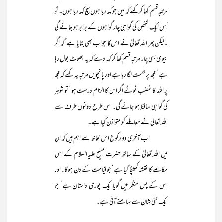
مرتبہ قسم کھا کر کہے کہ میں جو کہہ رہا ہوں سچ کہہ رہا ہوں۔ تو
اُس ایک شخص کی گواہی چار گواہوں کے برابر ہو جائے گی
۔لیکن پھر اللہ تعالیٰ نے اس کا جواب بھی بتایا ہے‘کہ اگر
بیوی بھی چار مرتبہ قسم کھا کر کہہ دے کہ یہ جھوٹ بول رہا
ہے ‘ مجھ پر تہمت لگا رہا ہے اور پانچویں مرتبہ یہ کہے کہ مجھ
پر اللہ کا غضب ٹوٹے اگر اس کا الزام درست ہو ‘تو شوہر
کی گواہی ساقط ہو جائے گی۔ اس طرح دونوں طرف سے
اللہ تعالیٰ نے معاملے کو متوازن کیا ہے۔
اب آخری دو رکوع اس لحاظ سے اہم ہیں کہ ان
میں اللہ تعالیٰ کے ساتھ حضرت مسیح علیہ السلام کے اس
مکالمے کا نقشہ کھینچا گیا ہے‘ جو قیامت کے دن ہوگا۔اور
اس کے پس منظر میں گویا ایک پوری داستان ہے‘ جو
ایک نئی شان سے سامنے آئی ہے۔