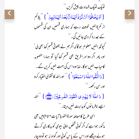
ٹھیک ٹھیک شہادت پیش کریں ‘‘
{ اَوۡ یَخَافُوۡۤا اَنۡ تُرَدَّ اَیۡمَانٌۢ بَعۡدَ اَیۡمَانِہِمۡ ؕ }
’’یا(کم
از کم)انہیں خوف رہے کہ ہماری قسمیں ان کی قسموں
کے بعد ردّ کر دی جائیں گی۔‘‘
کیونکہ انہیں معلوم ہو گا کہ اگرہم نے جھوٹی قسم کھا بھی لی‘
اور پھر اگر دوسرا فریق بھی قسم کھا گیا‘تو ہمارا منصوبہ
کامیاب نہیں ہوگا۔لہٰذا وہ اس کی ہمت نہیں کریں گے۔
{وَ اتَّقُوا اللّٰہَ وَ اسۡمَعُوۡا ؕ}
’’ اور اللہ کا تقویٰ اختیار کرو
اور سن رکھو۔‘‘
{ وَ اللّٰہُ لَا یَہۡدِی الۡقَوۡمَ الۡفٰسِقِیۡنَ ﴿۱۰۸﴾٪}
’’اللہ
ایسے نافرمانوں کو ہدایت نہیں دیتا۔‘‘
اسی طرح کا معاملہ سورۃ النور (آیات۶تا۹)میں بھی
مذکور ہوا ہے کہ اگر کوئی شخص اپنی بیوی کو بدکاری کرتے
ہوئے دیکھے اور اس کے پاس کوئی اور گواہ نہ ہو تو وہ چار