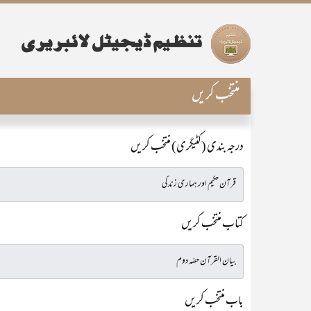
منتخب کریں
درجہ بندی (کٹیگری) منتخب کریں
کتاب منتخب کریں
باب منتخب کریں