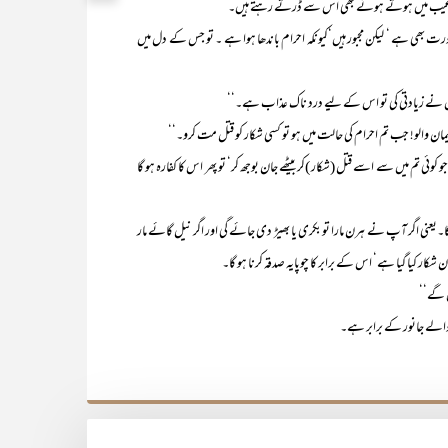
و جو غیب میں ہوتے ہوئے بھی اُس سے ڈرتے رہتے ہیں۔‘‘
ی ہے ‘ لیکن مجبور ہیں‘کیونکہ احرام باندھا ہوا ہے ۔ تو جس کے دل میں
ے زیادتی کی تو اس کے لیے درد ناک عذاب ہے۔‘‘
ان والو! جب تم احرام کی حالت میں ہو تو کسی شکار کو قتل مت کرو۔‘‘
 جو کوئی تم میں سے اسے قتل (شکار )کر بیٹھے جان بوجھ کر‘ تو پھر اس کا کفارہ ہو گا
ی اگر آپ نے ہرن مارا تو بکری یا بھیڑ دی جائے گی اور اگر نیل گائے مار
ار کیا گیا ہے‘ اس کے برابر کا چوپایہ صدقہ کرنا ہو گا۔
ں گے‘‘
 والے جانور کے برابر ہے۔