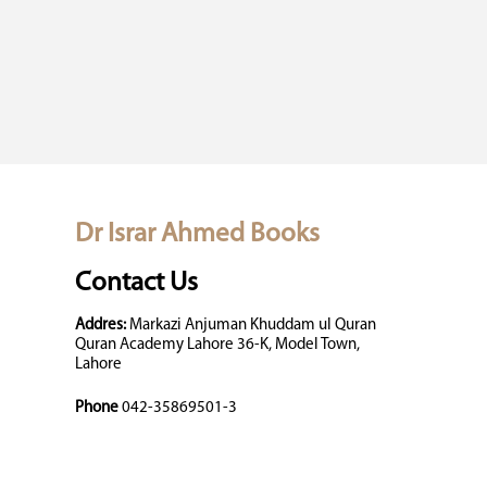
Dr Israr Ahmed Books
Contact Us
Addres:
Markazi Anjuman Khuddam ul Quran
Quran Academy Lahore 36-K, Model Town,
Lahore
Phone
042-35869501-3