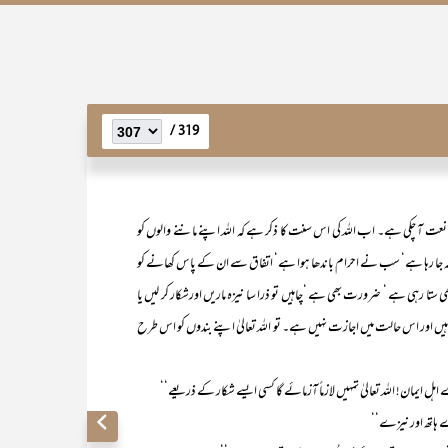
319 /
 چکی ہے۔ اب اللہ کی اس سنت کا ذکر ہے کہ اللہ اپنے ماننے والوں کو
قافلہ جا رہا ہے‘ سب نے احرام باندھا ہوا ہے‘ اتفاق سے ان کے پاس کھانے کو
ستا رہی ہے ‘ ضرورت بھی ہے ‘چاہیں تو ذرا سا نیزہ ماریں اورشکار کر لیں یا
 میں ہیں اور اس حالت میں اجازت نہیں ہے۔ تو اللہ تعالیٰ اپنے بندوں کو اس طرح
اہل ایمان! اللہ تعالیٰ تمہیں لازماً آزمائے گا کسی ایسے شکار کے ذریعے‘‘
ے ہاتھ اور نیزے‘‘