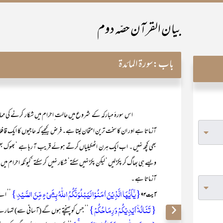
بیان القرآن حصّہ دوم
باب:
سورۃ المائدۃ
اس سورۂ مبارکہ کے شروع میں حالت ِاحرام میں شکار کرنے کی ممانعت آ
آزماتا ہے اور ان کا سخت ترین امتحان لیتا ہے۔ فرض کیجیے کہ حاجیوں کا ایک 
بھی کچھ نہیں ۔ اب ایک ہرن اٹھکیلیاں کرتے ہوئے قریب آ رہا ہے ‘ بھوک بھی 
ویسے ہی بھاگ کر پکڑ لیں ‘ لیکن پکڑ نہیں سکتے‘ شکار نہیں کر سکتے ‘کیونکہ احرام
آزماتا ہے ۔
{یٰۤاَیُّہَا الَّذِیۡنَ اٰمَنُوۡا لَیَبۡلُوَنَّکُمُ اللّٰہُ بِشَیۡءٍ مِّنَ الصَّیۡدِ}
’’ اے 
آیت ۹۴
{ تَنَالُہٗۤ اَیۡدِیۡکُمۡ وَ رِمَاحُکُمۡ}
’’ جس کو پہنچتے ہوں گے (آسانی سے) تمہار