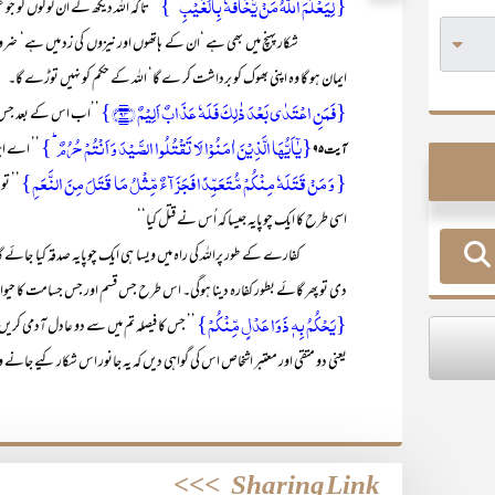
{ لِیَعۡلَمَ اللّٰہُ مَنۡ یَّخَافُہٗ بِالۡغَیۡبِ ۚ }
’’ تا کہ اللہ دیکھ لے اُن لوگوں ک
شکار پہنچ میں بھی ہے ‘ان کے ہاتھوں اور نیزوں کی زد میں ہے‘ ضرورت بھ
ایمان ہو گا وہ اپنی بھوک کو برداشت کر ے گا‘ اللہ کے حکم کو نہیں توڑے گا۔
{فَمَنِ اعۡتَدٰی بَعۡدَ ذٰلِکَ فَلَہٗ عَذَابٌ اَلِیۡمٌ ﴿۹۴﴾}
’’اب اس کے بعد جس ن
{یٰۤاَیُّہَا الَّذِیۡنَ اٰمَنُوۡا لَا تَقۡتُلُوا الصَّیۡدَ وَ اَنۡتُمۡ حُرُمٌ ؕ}
’’ اے ایم
آیت ۹۵
{ وَ مَنۡ قَتَلَہٗ مِنۡکُمۡ مُّتَعَمِّدًا فَجَزَآءٌ مِّثۡلُ مَا قَتَلَ مِنَ النَّعَمِ}
’’ تو
اسی طرح کا ایک چوپایہ جیسا کہ اُس نے قتل کیا‘‘
کفارے کے طور پراللہ کی راہ میں ویسا ہی ایک چوپایہ صدقہ کیا جائے گا۔یعن
دی تو پھر گائے بطور کفارہ دینا ہوگی۔ اس طرح جس قسم اور جس جسامت کا حیوان شک
{یَحۡکُمُ بِہٖ ذَوَا عَدۡلٍ مِّنۡکُمۡ}
’’ جس کا فیصلہ تم میں سے دو عادل آدمی کری
یعنی دو متقی اور معتبر اشخاص اس کی گواہی دیں کہ یہ جانور اس شکار کیے جانے
>>>
Sharing Link