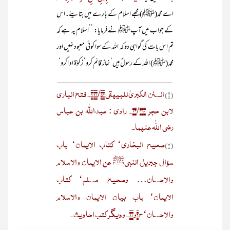
اے محمد(ﷺ) مجھے اسلام کے بارے میں بتایئے۔اس
کے جواب میں آپﷺ نے فرمایا: ’’اسلام یہ ہے کہ
تم اس بات کی گواہی دو کہ اللہ کے سوا کوئی معبود نہیں اور
محمد (ﷺ) اللہ کے رسولؐ ہیں‘ نماز قائم کرو‘ زکوٰۃ اد اکرو‘
____________________________
السنن الکبریٰ للبیھقی ۱۰/۵۴ ۱۔ فتح الباری
(۱)
لابن حجر ۱۳/۴۸۰۔ راوی : عبداللّٰہ بن عباس
رضی اللّٰہ عنہما۔
صحیح البخاری‘ کتاب الایمان‘ باب
(۲)
سؤال جبریل النبیﷺ عن الایمان والاسلام
والاحسان… وصحیح مسلم‘ کتاب
الایمان‘ باب بیان الایمان والاسلام
والاحسان‘ ح۹و۱۰۔ ودیگر کتب احادیث۔