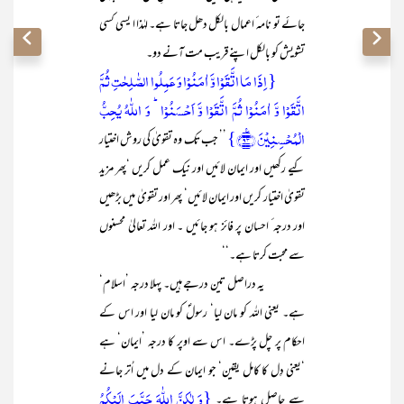
جائے تو نامہ ٔ اعمال بالکل دھل جاتا ہے۔ لہٰذا ا یسی کسی
تشویش کو بالکل اپنے قریب مت آنے دو۔
{ اِذَا مَا اتَّقَوۡا وَّ اٰمَنُوۡا وَ عَمِلُوا الصّٰلِحٰتِ ثُمَّ
اتَّقَوۡا وَّ اٰمَنُوۡا ثُمَّ اتَّقَوۡا وَّ اَحۡسَنُوۡا ؕ وَ اللّٰہُ یُحِبُّ
الۡمُحۡسِنِیۡنَ ﴿٪۹۳﴾}
’’ جب تک وہ تقویٰ کی روش اختیار
کیے رکھیں اور ایمان لائیں اور نیک عمل کریں ‘پھر مزید
تقویٰ اختیار کریں اور ایمان لائیں‘ پھر اور تقویٰ میں بڑھیں
اور درجہ ٔ احسان پر فائز ہو جائیں ۔ اور اللہ تعالیٰ محسنوں
سے محبت کرتا ہے۔‘‘
یہ دراصل تین درجے ہیں۔ پہلا درجہ ’اسلام‘
ہے۔ یعنی اللہ کو مان لیا‘ رسولؐ کو مان لیا اور اس کے
احکام پر چل پڑے۔ اس سے اوپر کا درجہ ’ایمان‘ ہے
‘یعنی دِل کا کامل یقین‘ جو ایمان کے دل میں اُتر جانے
{وَ لٰکِنَّ اللّٰہَ حَبَّبَ اِلَیۡکُمُ
سے حاصل ہوتا ہے۔