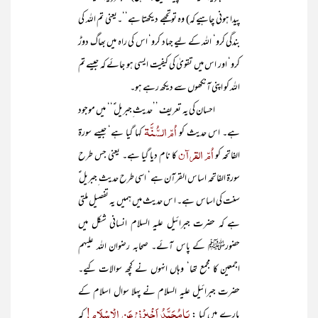
پیدا ہونی چاہیے کہ) وہ توتجھے دیکھتا ہے‘‘۔یعنی تم اللہ کی
بندگی کرو‘ اللہ کے لیے جہاد کرو‘ اس کی راہ میں بھاگ دوڑ
کرو‘ اور اس میں تقویٰ کی کیفیت ایسی ہو جائے کہ جیسے تم
اللہ کو اپنی آنکھوں سے دیکھ رہے ہو۔
احسان کی یہ تعریف ’’حدیث ِجبریل ؑ‘‘ میں موجود
اُمّ السُّنَّۃ
ہے۔ اس حدیث کو
کہا گیا ہے‘ جیسے سورۃ
اُمّ القرآن
الفاتحہ کو
کا نام دیا گیا ہے۔ یعنی جس طرح
سورۃ الفاتحہ اساس القرآن ہے‘ اسی طرح حدیث ِجبریل ؑ
سنت کی اساس ہے۔ ا س حدیث میں ہمیں یہ تفصیل ملتی
ہے کہ حضرت جبرائیل علیہ السلام انسانی شکل میں
حضورﷺ کے پاس آئے۔ صحابہ رضوان اللہ علیہم
اجمعین کا مجمع تھا‘ وہاں انہوں نے کچھ سوالات کیے۔
حضرت جبرائیل علیہ السلام نے پہلا سوال اسلام کے
یَامُحَمَّدُ اَخْبِرْنِیْ عَنِ الْاِسْلَامِ!
بارے میں کیا :
کہ