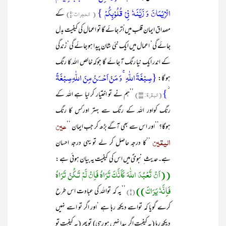
الۡاِیۡمَانَ وَ زَیَّنَہٗ فِیۡ قُلُوۡبِکُمۡ }
( الحجرات:۷)
کے
مصداق ایمان قلب میں اُتر جائے گا تو اعمال کی کیفیت بدل
جائے گی‘ اعمال میں ایک نئی شان پیدا ہو جائے گی‘ زندگی
کے اندر ایک نیا رنگ آ جائے گا جوکہ خالص اللہ کا رنگ
{صِبۡغَۃَ اللّٰہِ ۚ وَ مَنۡ اَحۡسَنُ مِنَ اللّٰہِ صِبۡغَۃً
ہو گا:
۫}
(البقرۃ: ۱۳۸)
’’ہم نے تو اختیار کر لیا ہے اللہ کے
رنگ کواور اللہ کے رنگ سے بہتر اورکس کا رنگ
عین
ہوگا؟‘‘اور اس سے بھی آگے بڑھ کر جب ایمان ’’
الیقین
‘‘کا درجہ حاصل کر لے تو یہی درجۂ احسان
ہے۔حدیث ِ نبویؐ میں اس کی کیفیت یہ بیان ہوئی ہے :
((اَنْ تَعْبُدَ اللّٰہَ کَاَنَّکَ تَرَاہُ فَاِنْ لَّمْ تَـکُنْ تَرَاہُ
فَاِنَّہٗ یَرَاکَ))
(۲)
’’یہ کہ تواللہ کی عبادت اس طرح
کرے گویا کہ تواسے دیکھ رہا ہے ‘اور اگر تو اسے نہیں
دیکھ رہا (یہ کیفیت اگر پیدا نہیں ہو رہی) تو پھر (یہ کیفیت تو