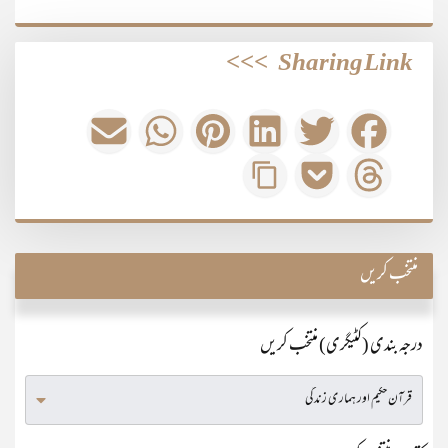
>>>
Sharing Link
منتخب کریں
درجہ بندی (کٹیگری) منتخب کریں