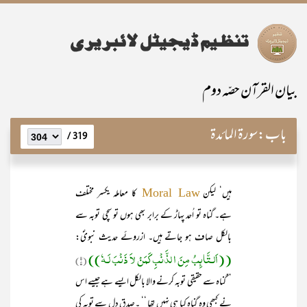
بیان القرآن حصّہ دوم
باب:
سورۃ المائدۃ
319 /
ہیں‘ لیکن
کا معاملہ یکسر مختلف
Moral Law
ہے۔ گناہ تو اُحد پہاڑ کے برابر بھی ہوں تو سچی توبہ سے
بالکل صاف ہو جاتے ہیں۔ ازروئے حدیث نبویؐ:
((اَلـتَّائِبُ مِنَ ا لذَّنْبِ کَمَنْ لاَ ذَنْبَ لَـہٗ))
(۱)
’’گناہ سے حقیقی توبہ کرنے والا بالکل ایسے ہے جیسے اس
نے کبھی وہ گناہ کیا ہی نہیں تھا ‘‘ ۔صدقِ دل سے توبہ کی