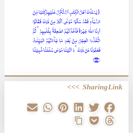
{یَسۡـَٔلُکَ اَہۡلُ الۡکِتٰبِ اَنۡ تُنَزِّلَ عَلَیۡہِمۡ کِتٰبًا مِّنَ
السَّمَآءِ فَقَدۡ سَاَلُوۡا مُوۡسٰۤی اَکۡبَرَ مِنۡ ذٰلِکَ فَقَالُوۡۤا
اَرِنَا اللّٰہَ جَہۡرَۃً فَاَخَذَتۡہُمُ الصّٰعِقَۃُ بِظُلۡمِہِمۡ ۚ ثُمَّ
اتَّخَذُوا الۡعِجۡلَ مِنۡۢ بَعۡدِ مَا جَآءَتۡہُمُ الۡبَیِّنٰتُ
فَعَفَوۡنَا عَنۡ ذٰلِکَ ۚ وَ اٰتَیۡنَا مُوۡسٰی سُلۡطٰنًا مُّبِیۡنًا
﴿۱۵۳﴾
>>>
Sharing Link