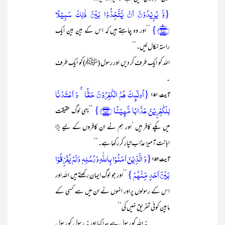
{وَّ یُرِیۡدُوۡنَ اَنۡ یَّتَّخِذُوۡا بَیۡنَ ذٰلِکَ سَبِیۡلًا
﴿۱۵۰﴾ۙ}
’’اور وہ چاہتے ہیں کہ اس کے بین بین ایک
راستہ نکال لیں۔‘‘
اللہ کو ایک طرف کر دیں اور رسول (ﷺ)کو ایک طرف
۔
{اُولٰٓئِکَ ہُمُ الۡکٰفِرُوۡنَ حَقًّا ۚ وَ اَعۡتَدۡنَا
آیت ۱۵۱
لِلۡکٰفِرِیۡنَ عَذَابًا مُّہِیۡنًا ﴿۱۵۱﴾}
’’یہی لوگ حقیقت
میں پکے کافر ہیں ‘اور ہم نے ان کافروں کے لیے بڑا
اہانت آمیز عذاب تیار کر رکھا ہے۔‘‘
{وَ الَّذِیۡنَ اٰمَنُوۡا بِاللّٰہِ وَ رُسُلِہٖ وَ لَمۡ یُفَرِّقُوۡا
آیت ۱۵۲
بَیۡنَ اَحَدٍ مِّنۡہُمۡ }
’’اور جو لوگ ایمان رکھتے ہیں اللہ اور
اس کے رسولوں پراور انہوں نے ان میں سے کسی کے
مابین کوئی تفریق نہیں کی‘‘
نہ اللہ کو رسول سے جدا کیا اور نہ رسول کو رسول