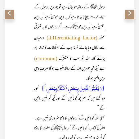
رسولﷺ کے ساتھ ہو جاتی ہے تو پھر دین رسول کے
حوالے سے پہچانا جاتا ہے کہ یہ دین ِموسیٰ ؑہے‘ یہ دین
ِعیسیٰ ؑہے‘ یہ دین ِمحمدﷺ ہے۔ اگر رسولوں کا یہ تفرقی
عنصر
درمیان
(differentiating factor)
سے نکال دیا جائے تو مذاہب کے اختلافات کا خاتمہ ہو
جائے گا۔ اللہ تو سب کا مشترک
(common)
ہے‘ چنانچہ جو دین اللہ کے ساتھ منسوب ہو گا صرف وہی
دین ِالٰہی ہو گا۔
{وَ یَقُوۡلُوۡنَ نُؤۡمِنُ بِبَعۡضٍ وَّ نَکۡفُرُ بِبَعۡضٍ ۙ}
’’اور
وہ کہتے ہیں کہ ہم کچھ کو مانیں گے اور کچھ کو نہیں مانیں
گے‘‘
یعنی اللہ کو مانیں گے‘ رسولوں کا ماننا ضروری نہیں ہے۔
اللہ کی کتاب کو مانیں گے‘ رسولﷺ کی سنت کا ماننا
کوئی ضروری نہیں ہے ‘وغیرہ وغیرہ۔