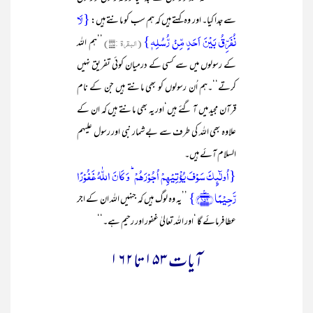
{لَا
سے جدا کیا۔ اور وہ کہتے ہیں کہ ہم سب کو مانتے ہیں:
نُفَرِّقُ بَیْنَ اَحَدٍ مِّنْ رُّسُلِہٖ}
(البقرۃ :۲۸۵)
’’ہم اللہ
کے رسولوں میں سے کسی کے درمیان کوئی تفریق نہیں
کرتے‘‘۔ہم اُن رسولوں کو بھی مانتے ہیں جن کے نام
قرآن مجید میں آ گئے ہیں‘اور یہ بھی مانتے ہیں کہ ان کے
علاوہ بھی اللہ کی طرف سے بے شمار نبی اور رسول علیہم
السلام آئے ہیں۔
{اُولٰٓئِکَ سَوۡفَ یُؤۡتِیۡہِمۡ اُجُوۡرَہُمۡ ؕ وَ کَانَ اللّٰہُ غَفُوۡرًا
رَّحِیۡمًا ﴿۱۵۲﴾٪}
’’یہ وہ لوگ ہیں کہ جنہیں اللہ ان کے اجر
عطا فرمائے گا ‘اور اللہ تعالیٰ غفور اور رحیم ہے۔‘‘
آیات ۱۵۳ تا۱۶۲