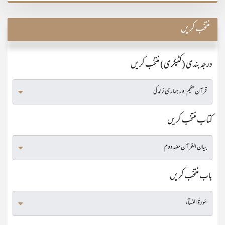
منتخب کریں
درجہ بندی (کٹیگری) منتخب کریں
کتاب منتخب کریں
باب منتخب کریں