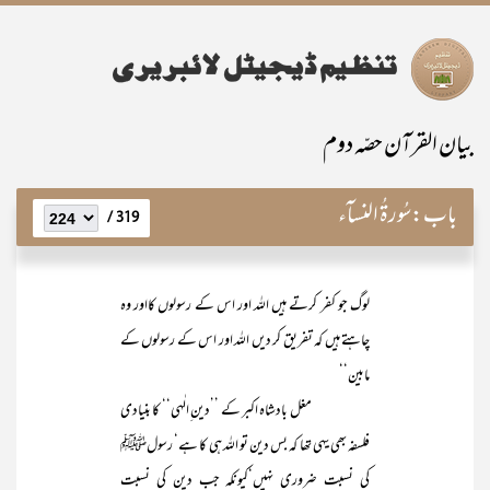
بیان القرآن حصّہ دوم
باب:
سُورۃُ النسآء
319 /
لوگ جو کفر کرتے ہیں اللہ اور اس کے رسولوں کااور وہ
چاہتے ہیں کہ تفریق کر دیں اللہ اور اس کے رسولوں کے
مابین‘‘
مغل بادشاہ اکبر کے ’’دین ِالٰہی‘‘ کا بنیادی
فلسفہ بھی یہی تھا کہ بس دین تو اللہ ہی کا ہے‘ رسولﷺ
کی نسبت ضروری نہیں‘کیونکہ جب دین کی نسبت