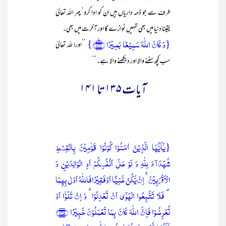
طرف سے جو ذمہ داریاں ہیں ان کو ادا کرو‘ پھر اللہ تعالیٰ
یقینا دنیا میں بھی تمہیں نوازے گا اور آخرت میں بھی۔
{وَ کَانَ اللّٰہُ سَمِیۡعًۢا بَصِیۡرًا ﴿۱۳۴﴾٪}
’’اورا للہ تعالیٰ
سب کچھ سننے والا اور دیکھنے والا ہے۔‘‘
آیات ۱۳۵ تا ۱۴۱
{یٰۤاَیُّہَا الَّذِیۡنَ اٰمَنُوۡا کُوۡنُوۡا قَوّٰمِیۡنَ بِالۡقِسۡطِ
شُہَدَآءَ لِلّٰہِ وَ لَوۡ عَلٰۤی اَنۡفُسِکُمۡ اَوِ الۡوَالِدَیۡنِ وَ
الۡاَقۡرَبِیۡنَ ۚ اِنۡ یَّکُنۡ غَنِیًّا اَوۡ فَقِیۡرًا فَاللّٰہُ اَوۡلٰی بِہِمَا
۟ فَلَا تَتَّبِعُوا الۡہَوٰۤی اَنۡ تَعۡدِلُوۡا ۚ وَ اِنۡ تَلۡوٗۤا اَوۡ
تُعۡرِضُوۡا فَاِنَّ اللّٰہَ کَانَ بِمَا تَعۡمَلُوۡنَ خَبِیۡرًا ﴿۱۳۵﴾