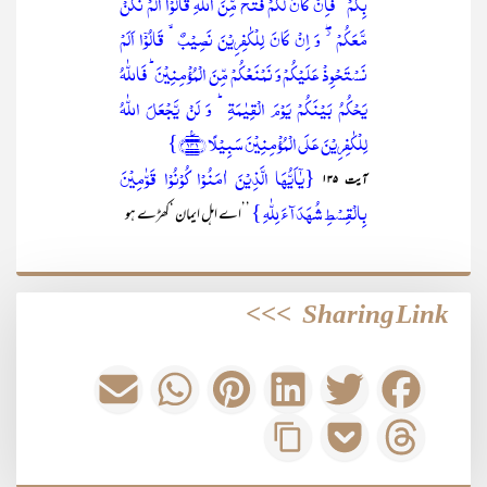
بِکُمۡ ۚ فَاِنۡ کَانَ لَکُمۡ فَتۡحٌ مِّنَ اللّٰہِ قَالُوۡۤا اَلَمۡ نَکُنۡ
مَّعَکُمۡ ۫ۖ وَ اِنۡ کَانَ لِلۡکٰفِرِیۡنَ نَصِیۡبٌ ۙ قَالُوۡۤا اَلَمۡ
نَسۡتَحۡوِذۡ عَلَیۡکُمۡ وَ نَمۡنَعۡکُمۡ مِّنَ الۡمُؤۡمِنِیۡنَ ؕ فَاللّٰہُ
یَحۡکُمُ بَیۡنَکُمۡ یَوۡمَ الۡقِیٰمَۃِ ؕ وَ لَنۡ یَّجۡعَلَ اللّٰہُ
لِلۡکٰفِرِیۡنَ عَلَی الۡمُؤۡمِنِیۡنَ سَبِیۡلًا ﴿۱۴۱﴾٪}
{یٰۤاَیُّہَا الَّذِیۡنَ اٰمَنُوۡا کُوۡنُوۡا قَوّٰمِیۡنَ
آیت ۱۳۵
بِالۡقِسۡطِ شُہَدَآءَ لِلّٰہِ }
’’اے اہل ایمان ‘کھڑے ہو
>>>
Sharing Link