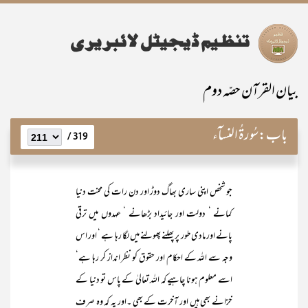
بیان القرآن حصّہ دوم
باب:
سُورۃُ النسآء
319 /
جو شخص اپنی ساری بھاگ دوڑ اور دن رات کی محنت دنیا
کمانے ‘ دولت اور جائیداد بڑھانے ‘ عہدوں میں ترقی
پانے اور مادی طور پر پھلنے پھولنے میں لگا رہا ہے ‘ اور اس
وجہ سے اللہ کے احکام اور حقوق کو نظر انداز کر رہا ہے‘
اسے معلوم ہونا چاہیے کہ اللہ تعالیٰ کے پاس تو دنیا کے
خزانے بھی ہیں اور آخرت کے بھی ۔اور یہ کہ وہ صرف