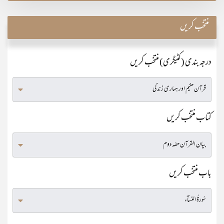
منتخب کریں
درجہ بندی (کٹیگری) منتخب کریں
کتاب منتخب کریں
باب منتخب کریں