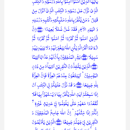
یٰۤاَیُّہَا الَّذِیۡنَ اٰمَنُوۡۤا اٰمِنُوۡا بِاللّٰہِ وَ رَسُوۡلِہٖ وَ الۡکِتٰبِ
الَّذِیۡ نَزَّلَ عَلٰی رَسُوۡلِہٖ وَ الۡکِتٰبِ الَّذِیۡۤ اَنۡزَلَ مِنۡ
قَبۡلُ ؕ وَ مَنۡ یَّکۡفُرۡ بِاللّٰہِ وَ مَلٰٓئِکَتِہٖ وَ کُتُبِہٖ وَ رُسُلِہٖ
وَ الۡیَوۡمِ الۡاٰخِرِ فَقَدۡ ضَلَّ ضَلٰلًۢا بَعِیۡدًا ﴿۱۳۶﴾اِنَّ
الَّذِیۡنَ اٰمَنُوۡا ثُمَّ کَفَرُوۡا ثُمَّ اٰمَنُوۡا ثُمَّ کَفَرُوۡا ثُمَّ
ازۡدَادُوۡا کُفۡرًا لَّمۡ یَکُنِ اللّٰہُ لِیَغۡفِرَ لَہُمۡ وَ لَا لِیَہۡدِیَہُمۡ
سَبِیۡلًا ﴿۱۳۷﴾ؕبَشِّرِ الۡمُنٰفِقِیۡنَ بِاَنَّ لَہُمۡ عَذَابًا اَلِیۡمَۨا
﴿۱۳۸﴾ۙالَّذِیۡنَ یَتَّخِذُوۡنَ الۡکٰفِرِیۡنَ اَوۡلِیَآءَ مِنۡ دُوۡنِ
الۡمُؤۡمِنِیۡنَ ؕ اَیَبۡتَغُوۡنَ عِنۡدَہُمُ الۡعِزَّۃَ فَاِنَّ الۡعِزَّۃَ
لِلّٰہِ جَمِیۡعًا ﴿۱۳۹﴾ؕوَ قَدۡ نَزَّلَ عَلَیۡکُمۡ فِی الۡکِتٰبِ اَنۡ
اِذَا سَمِعۡتُمۡ اٰیٰتِ اللّٰہِ یُکۡفَرُ بِہَا وَ یُسۡتَہۡزَاُ بِہَا فَلَا
تَقۡعُدُوۡا مَعَہُمۡ حَتّٰی یَخُوۡضُوۡا فِیۡ حَدِیۡثٍ غَیۡرِہٖۤ ۫ۖ
اِنَّکُمۡ اِذًا مِّثۡلُہُمۡ ؕ اِنَّ اللّٰہَ جَامِعُ الۡمُنٰفِقِیۡنَ وَ
الۡکٰفِرِیۡنَ فِیۡ جَہَنَّمَ جَمِیۡعَۨا ﴿۱۴۰﴾ۙالَّذِیۡنَ یَتَرَبَّصُوۡنَ