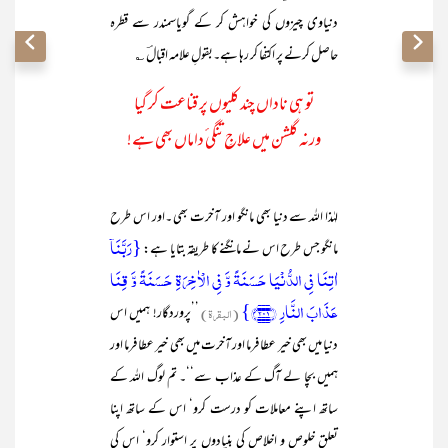
دنیاوی چیزوں کی خواہش کر کے گویاسمندر سے قطرہ
حاصل کرنے پر اکتفا کر رہا ہے۔بقولِ علامہ اقبالؔ ؎
تو ہی ناداں چند کلیوں پر قناعت کر گیا
ورنہ گلشن میں علاجِ تنگی ٔداماں بھی ہے!
لہٰذا اللہ سے دنیا بھی مانگو اور آخرت بھی ۔اور اس طرح
{رَبَّنَاۤ
مانگو جس طرح اس نے مانگنے کا طریقہ بتایا ہے:
اٰتِنَا فِی الدُّنۡیَا حَسَنَۃً وَّ فِی الۡاٰخِرَۃِ حَسَنَۃً وَّ قِنَا
عَذَابَ النَّارِ ﴿۲۰۱﴾}
(البقرۃ)
’’پروردگار! ہمیں اس
دنیا میں بھی خیر عطا فرما اور آخرت میں بھی خیر عطا فرما اور
ہمیں بچا لے آگ کے عذاب سے‘‘۔ تم لوگ اللہ کے
ساتھ اپنے معاملات کو درست کرو‘ اس کے ساتھ اپنا
تعلق خلوص و اخلاص کی بنیادوں پر استوار کرو‘ اس کی