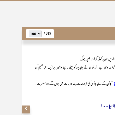
319 /
لے میں ان پر کوئی گرفت نہیں ہوگی۔
ضیلت دی ہے اللہ تعالیٰ نے مجاہدین کو بیٹھے رہنے والوں پر ایک اجر ِعظیم کی
’’(اُن کے لیے ) اُس کی طرف سے بلند درجات بھی ہوں گے اورمغفرت و