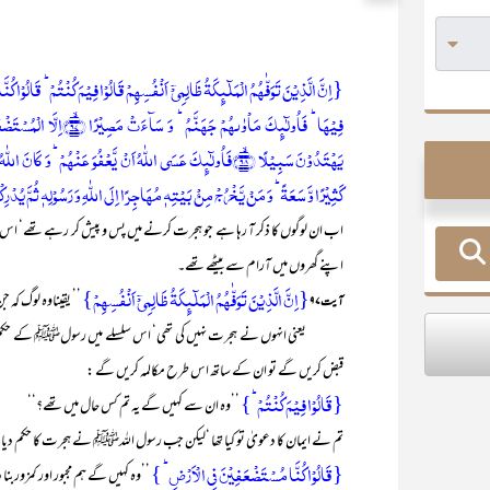
{اِنَّ الَّذِیۡنَ تَوَفّٰہُمُ الۡمَلٰٓئِکَۃُ ظَالِمِیۡۤ اَنۡفُسِہِمۡ قَالُوۡا فِیۡمَ کُنۡتُمۡ ؕ قَالُوۡا 
فِیۡہَا ؕ فَاُولٰٓئِکَ مَاۡوٰىہُ
کَثِیۡرًا وَّ سَعَۃً ؕ وَ مَنۡ یَّخۡرُجۡ مِنۡۢ بَیۡتِہٖ مُہَاجِرًا اِلَی اللّٰہِ وَ رَسُوۡلِہٖ ثُمَّ یُدۡرِکۡہُ
اب ان لوگوں کا ذکر آ رہا ہے جو ہجرت کرنے میں پس و پیش کر رہے تھے‘ اس سلسلے م
اپنے گھروں میں آرام سے بیٹھے تھے۔
{اِنَّ الَّذِیۡنَ تَوَفّٰہُمُ الۡمَلٰٓئِکَۃُ ظَالِمِیۡۤ اَنۡفُسِہِمۡ}
’’ یقیناوہ لوگ کہ 
آیت۹۷
یعنی انہوں نے ہجرت نہیں کی تھی‘ اس سلسلے میں رسولﷺ کے حکم کی اط
قبض کریں گے تو ان کے ساتھ اس طرح مکالمہ کریں گے :
{قَالُوۡا فِیۡمَ کُنۡتُمۡ ؕ}
’’وہ ان سے کہیں گے یہ تم کس حال میں تھے؟‘‘
تم نے ایمان کا دعویٰ تو کیا تھا ‘لیکن جب رسول اللہﷺ نے ہجرت کا حکم دیا تو ہ
{قَالُوۡا کُنَّا مُسۡتَضۡعَفِیۡنَ فِی الۡاَرۡضِ ؕ }
’’وہ کہیں گے ہم مجبور اور کمزورب