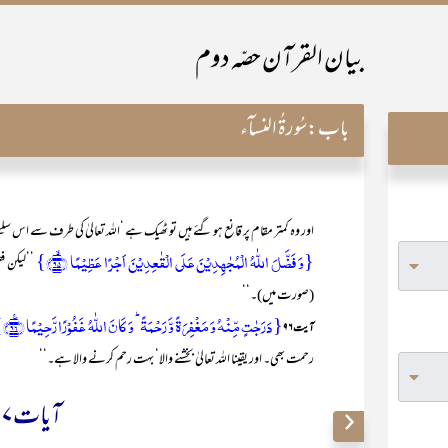
بیان القرآن حصّہ دوم
باب:
سُورۃُ النسآء
اور وہ کمتر مقام پر قانع ہو گئے ہیں تو ٹھیک ہے ‘اللہ تعالیٰ کی طرف سے اس سلس
{وَ فَضَّلَ اللّٰہُ الۡمُجٰہِدِیۡنَ عَلَی الۡقٰعِدِیۡنَ اَجۡرًا عَظِیۡمًا ﴿ۙ۹۵﴾}
’’لیکن ف
(صورت میں)۔‘‘
{دَرَجٰتٍ مِّنۡہُ وَ مَغۡفِرَۃً وَّ رَحۡمَۃً ؕ وَ کَانَ اللّٰہُ غَفُوۡرًا رَّحِیۡمًا ﴿٪۹۶﴾}
آیت۹۶
رحمت بھی۔ اور یقینا اللہ تعالیٰ بخشنے والا‘ بہت رحم کرنے والا ہے۔‘‘
آیات۹۷ تا۱۰۰