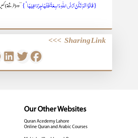
{قَالُوۡۤا اَلَمۡ تَکُنۡ اَرۡضُ اللّٰہِ وَاسِعَۃً فَتُہَاجِرُوۡا فِیۡہَا ؕ }
’’وہ (فرشتے) کہیں 
>>>
Sharing Link
Our Other Websites
Quran Acedemy Lahore
Online Quran and Arabic Courses