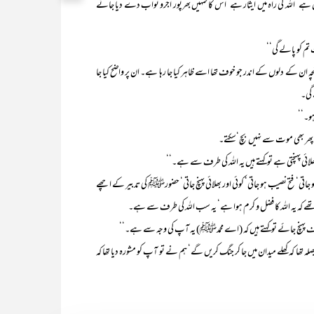
 ہے‘ اللہ کی راہ میں ایثار ہے‘ اس کا تمہیں بھرپور اجرو ثواب دے دیا جائے
تم کو پالے گی‘‘
لوں کے اندر جو خوف تھا اسے ظاہر کیا جا رہا ہے۔ ان پر واضح کیا جا
 گی۔
و۔‘‘
و پھر بھی موت سے نہیں بچ‘سکتے۔
 بھلائی پہنچتی ہے توکہتے ہیں یہ اللہ کی طرف سے ہے۔‘‘
جاتی‘ فتح نصیب ہو جاتی‘ کوئی اور بھلائی پہنچ جاتی‘ حضورﷺ کی تدبیر کے اچھے
 کہ یہ اللہ کا فضل و کرم ہوا ہے‘ یہ سب اللہ کی طرف سے ہے۔
تکلیف پہنچ جائے توکہتے ہیں کہ (اے محمدﷺ) یہ آپ کی وجہ سے ہے۔‘‘
لہ تھا کہ کھلے میدان میں جا کر جنگ کریں گے‘ ہم نے تو آپ کو مشورہ دیا تھا کہ