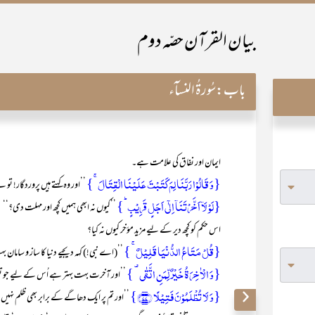
بیان القرآن حصّہ دوم
باب:
سُورۃُ النسآء
ایمان اور نفاق کی علامت ہے۔
{وَ قَالُوۡا رَبَّنَا لِمَ کَتَبۡتَ عَلَیۡنَا الۡقِتَالَ ۚ}
’’اور وہ کہتے ہیں پروردگار! ت
{لَوۡ لَاۤ اَخَّرۡتَنَاۤ اِلٰۤی اَجَلٍ قَرِیۡبٍ ؕ}
’’کیوں نہ ابھی ہمیں کچھ اور مہلت دی؟‘‘
اس حکم کو کچھ دیر کے لیے مزید مؤخر کیوں نہ کیا؟
{قُلۡ مَتَاعُ الدُّنۡیَا قَلِیۡلٌ ۚ }
’’(اے نبی!) کہہ دیجیے دنیا کا ساز و سامان 
{وَ الۡاٰخِرَۃُ خَیۡرٌ لِّمَنِ اتَّقٰی ۟ }
’’اور آخرت بہت بہتر ہے اُس کے لیے جو ت
{وَ لَا تُظۡلَمُوۡنَ فَتِیۡلًا ﴿۷۷﴾}
’’اور تم پر ایک دھاگے کے برابر بھی ظلم نہیں ہ