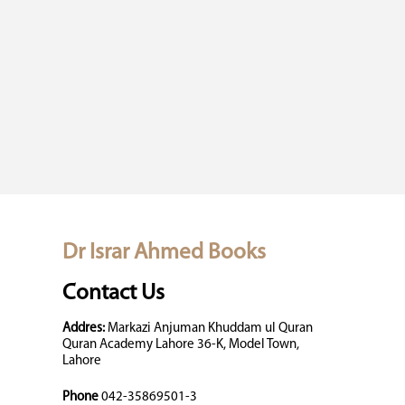
Dr Israr Ahmed Books
Contact Us
Addres:
Markazi Anjuman Khuddam ul Quran
Quran Academy Lahore 36-K, Model Town,
Lahore
Phone
042-35869501-3