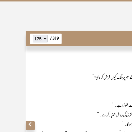
319 /
و نے ہم پر جنگ کیوں فرض کر دی؟‘‘
بہت تھوڑا ہے۔‘‘
قویٰ کی روش اختیارکرے۔‘‘
و گا۔‘‘