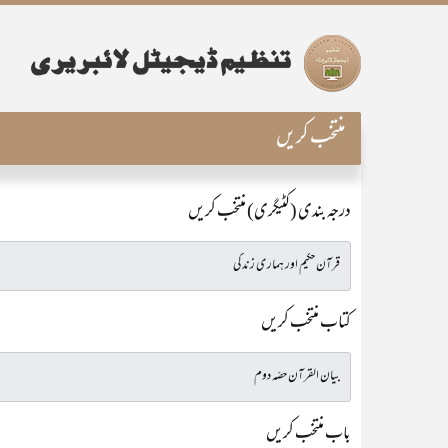
منتخب کریں
درجہ بندی (کٹیگری) منتخب کریں
کتاب منتخب کریں
باب منتخب کریں