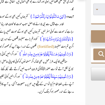
تمہاری حق تلفی قطعاً نہیں ہوگی اور تمہارے جو بھی اعمال ہیں‘ انفاق ہے‘قتال
گا۔
{اَیۡنَ مَا تَکُوۡنُوۡا یُدۡرِکۡکُّمُ الۡمَوۡتُ }
’’تم جہاں کہیں بھی ہو گے موت 
آیت ۷۸
ظاہر ہے قتال سے جی چرانے کا اصل سبب موت کا خوف تھا۔ چنانچہ ان کے د
رہا ہے کہ موت سے کوئی مفر نہیں‘ تم جہاں کہیں بھی ہو گے موت تمہیں پالے
{وَ لَوۡ کُنۡتُمۡ فِیۡ بُرُوۡجٍ مُّشَیَّدَۃٍ ؕ}
’’خواہ تم بڑے مضبوط قلعوں کے اندر ہی ہ
اگرچہ تم بہت مضبوط
قلعوں کے اندر اپنے آپ کو محصور کر ل
(fortified)
{وَ اِنۡ تُصِبۡہُمۡ حَسَنَۃٌ یَّقُوۡلُوۡا ہٰذِہٖ مِنۡ عِنۡدِ اللّٰہِ ۚ}
’’اور اگر انہیں کوئی
منافقین کا ایک طرزِ عمل یہ بھی تھا کہ اگر مسلمانوں کو کوئی کامیابی حاصل ہو 
نتائج نکل آتے تو اسے حضورﷺ کی طرف منسوب نہیں کرتے تھے‘ بلکہ کہتے تھے
{وَ اِنۡ تُصِبۡہُمۡ سَیِّئَۃٌ یَّقُوۡلُوۡا ہٰذِہٖ مِنۡ عِنۡدِکَ ؕ}
’’اور اگر انہیں کوئی 
آپؐ نے یہ غلط اقدام کیا تو اس کے نتیجے میں ہم پر یہ مصیبت آ گئی۔ یہ آپ کا فیص
مدینے کے اندر محصور ہو کر جنگ کریں۔