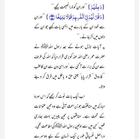
{وَ عِظۡہُمۡ }
’’اور ان کو ذرا نصیحت کیجیے‘‘
{وَ قُلۡ لَّہُمۡ فِیۡۤ اَنۡفُسِہِمۡ قَوۡلًۢا بَلِیۡغًا ﴿۶۳﴾}
’’اور ان
سے خود ان کے بارے میں ایسی بات کہیے جو ان کے
دلوں میں اُتر جائے۔‘‘
یہ آیات نازل ہونے کے بعد رسول اللہﷺ نے
حضرت عمر رضی اللہ عنہ کوبری قرار دیا کہ اللہ کی طرف
سے ان کی براء ت آ گئی ہے‘ اور اسی دن سے ان کا لقب
’’فاروق‘‘ قرار پایا‘ یعنی حق و باطل میں فرق کر دینے
والا۔
اب ایک بات نوٹ کر لیجیے کہ اس سورۂ
مبارکہ میں منافقت جو زیر بحث آئی ہے وہ تین عنوانات
کے تحت ہے۔ منافقوں پر تین چیزیں بہت بھاری
تھیں‘ جن میں سے اوّلین رسول اللہﷺ کی اطاعت تھی۔
دراصل نفسیاتی طور پر ایک انسان کے لیے دوسرے