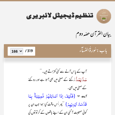
بیان القرآن حصّہ دوم
باب:
سُورۃُ النسآء
319 /
آپ کے پاس آنے سے کنی کتراتے ہیں۔‘‘
صَدَّ یَصُدُّ
رُکنے کے معنی میں بھی آتا ہے اور روکنے
کے معنی میں بھی۔
{فَکَیۡفَ اِذَاۤ اَصَابَتۡہُمۡ مُّصِیۡبَۃٌۢ بِمَا
آیت ۶۲
قَدَّمَتۡ اَیۡدِیۡہِمۡ}
’’پھر اُس وقت کیا ہوا جب ان پر
کوئی مصیبت آ گئی ان کے اپنے ہاتھوں کے کرتوتوں کی