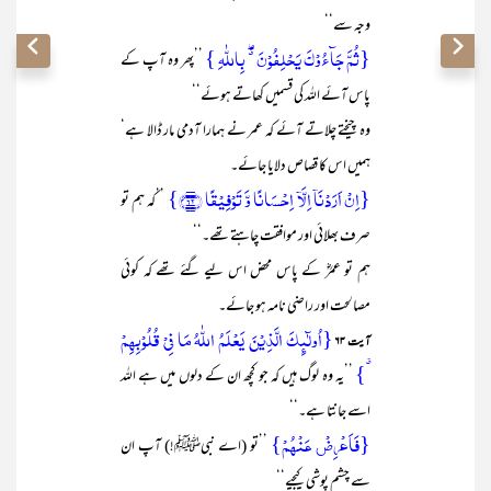
وجہ سے‘‘
{ثُمَّ جَآءُوۡکَ یَحۡلِفُوۡنَ ٭ۖ بِاللّٰہِ }
’’پھر وہ آپ کے
پاس آئے اللہ کی قسمیں کھاتے ہوئے‘‘
وہ چیختے چلاتے آئے کہ عمر نے ہمارا آدمی مار ڈالا ہے‘
ہمیں اس کا قصاص دلایا جائے۔
{اِنۡ اَرَدۡنَاۤ اِلَّاۤ اِحۡسَانًا وَّ تَوۡفِیۡقًا ﴿۶۲﴾}
’’کہ ہم تو
صرف بھلائی اور موافقت چاہتے تھے۔‘‘
ہم تو عمرؓ کے پاس محض اس لیے گئے تھے کہ کوئی
مصالحت اور راضی نامہ ہو جائے۔
{اُولٰٓئِکَ الَّذِیۡنَ یَعۡلَمُ اللّٰہُ مَا فِیۡ قُلُوۡبِہِمۡ
آیت ۶۳
٭}
’’یہ وہ لوگ ہیں کہ جو کچھ ان کے دلوں میں ہے اللہ
اسے جانتا ہے۔‘‘
{فَاَعۡرِضۡ عَنۡہُمۡ}
’’تو (اے نبیﷺ!) آپ ان
سے چشم پوشی کیجیے‘‘