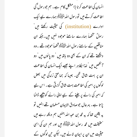
انسان کی اطاعت کرنا بڑا مشکل کام ہے۔ ہم جو رسول ؐ کی
اطاعت کرتے ہیں تو رسول اللہﷺ ہمارے لیے ایک
ادارے
کی حیثیت رکھتے ہیں‘
(institution)
رسولؐ ‘شخصاً ہمارے سامنے موجود نہیں ہیں۔جبکہ ان
منافقین کے سامنے رسول اللہﷺ شخصاً موجود تھے ۔وہ
دیکھتے تھے کہ ان کے بھی دو ہاتھ ہیں ‘ دو پائوں ہیں‘ دو
آنکھیں ہیں‘ لہٰذا بظاہر اپنے جیسے ایک انسان کی اطاعت
ان پر بہت شاق تھی۔ جیسا کہ جماعتی زندگی میں بعض
لوگوں پر امیر کی اطاعت بہت شاق گزرتی ہے۔ اس لیے
کہ امیر کی رائے پر چلنے کے لیے اپنی رائے کو پیچھے ڈالنا
پڑتا ہے۔ بہرحال جو صادق الایمان مسلمان تھے انہیں تو
یہ یقین تھا کہ یہ محمد بن عبد اللہ جنہیں ہم دیکھ رہے ہیں
‘حقیقت میں محمد رسول اللہﷺ ہیں اور ہم ان کی اسی
حیثیت میں ان پر ایمان لائے ہیں۔لیکن جن لوگوں کے