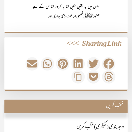
دلوں میں یہ یقین نہیں تھا یا کمزور تھا ان کے لیے
حضورﷺ کی شخصی اطاعت بڑی بھاری اور
>>>
Sharing Link
منتخب کریں
درجہ بندی (کٹیگری) منتخب کریں