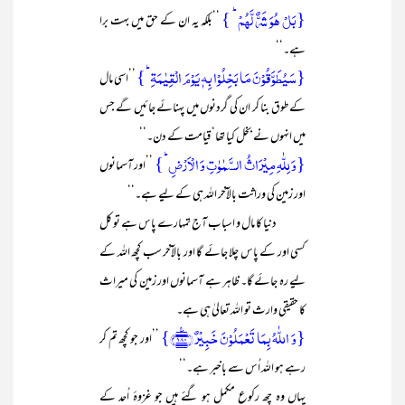
{بَلۡ ہُوَ شَرٌّ لَّہُمۡ ؕ }
’’بلکہ یہ ان کے حق میں بہت برا
ہے۔‘‘
{سَیُطَوَّقُوۡنَ مَا بَخِلُوۡا بِہٖ یَوۡمَ الۡقِیٰمَۃِ ؕ}
’’اسی مال
کے طوق بنا کر ان کی گردنوں میں پہنائے جائیں گے جس
میں انہوں نے بخل کیا تھا‘ قیامت کے دن۔‘‘
{وَ لِلّٰہِ مِیۡرَاثُ السَّمٰوٰتِ وَ الۡاَرۡضِ ؕ}
’’اور آسمانوں
اور زمین کی وراثت بالآخر اللہ ہی کے لیے ہے۔‘‘
دنیا کا مال و اسباب آج تمہارے پاس ہے تو کل
کسی اور کے پاس چلا جائے گا اور بالآخر سب کچھ اللہ کے
لیے رہ جائے گا۔ ظاہر ہے آسمانوں اور زمین کی میراث
کا حقیقی وارث تو اللہ تعالیٰ ہی ہے۔
{وَ اللّٰہُ بِمَا تَعۡمَلُوۡنَ خَبِیۡرٌ ﴿۱۸۰﴾٪}
’’اور جو کچھ تم کر
رہے ہو اللہ اُس سے باخبر ہے۔‘‘
یہاں وہ چھ رکوع مکمل ہو گئے ہیں جو غزوۂ اُحد کے