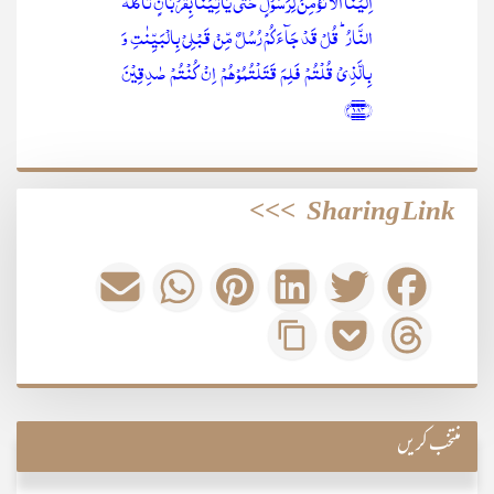
اِلَیۡنَاۤ اَلَّا نُؤۡمِنَ لِرَسُوۡلٍ حَتّٰی یَاۡتِیَنَا بِقُرۡبَانٍ تَاۡکُلُہُ
النَّارُ ؕ قُلۡ قَدۡ جَآءَکُمۡ رُسُلٌ مِّنۡ قَبۡلِیۡ بِالۡبَیِّنٰتِ وَ
بِالَّذِیۡ قُلۡتُمۡ فَلِمَ قَتَلۡتُمُوۡہُمۡ اِنۡ کُنۡتُمۡ صٰدِقِیۡنَ
﴿۱۸۳﴾
>>>
Sharing Link
منتخب کریں