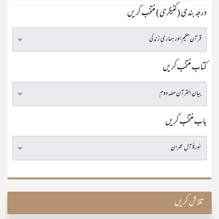
درجہ بندی (کٹیگری) منتخب کریں
کتاب منتخب کریں
باب منتخب کریں
تلاش کریں