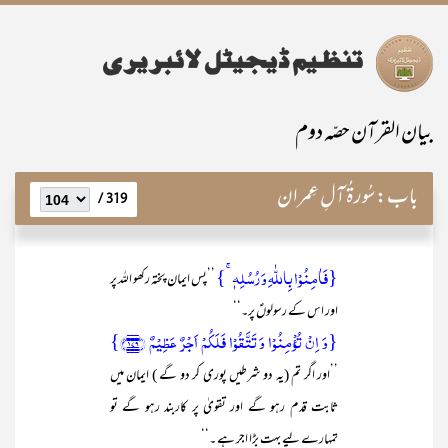
بیان القرآن حصّہ دوم
باب:
سُورۃُ آلِ عِمران
319 /
{فَاٰمِنُوۡا بِاللّٰہِ وَ رُسُلِہٖ ۚ}
’’پس ایمان پختہ رکھو اللہ پر
اور اس کے رسولوںؑ پر۔‘‘
{وَ اِنۡ تُؤۡمِنُوۡا وَ تَتَّقُوۡا فَلَکُمۡ اَجۡرٌ عَظِیۡمٌ ﴿۱۷۹﴾}
’’اور اگر تم (یہ دو شرطیں پوری کر دو گے ) ایمان میں
ثابت قدم رہو گے اور تقویٰ پر کاربند رہو گے تو
تمہارے لیے بہت بڑا اجر ہے ۔‘‘