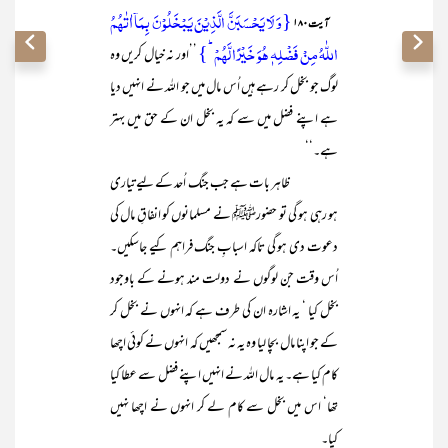
{وَ لَا یَحۡسَبَنَّ الَّذِیۡنَ یَبۡخَلُوۡنَ بِمَاۤ اٰتٰہُمُ
آیت ۱۸۰
اللّٰہُ مِنۡ فَضۡلِہٖ ہُوَ خَیۡرًا لَّہُمۡ ؕ}
’’اور نہ خیال کریں وہ
لوگ جو بخل کر رہے ہیں اُس مال میں جو اللہ نے انہیں دیا
ہے اپنے فضل میں سے کہ یہ بخل ان کے حق میں بہتر
ہے۔‘‘
ظاہر بات ہے جب جنگ اُحد کے لیے تیاری
ہو رہی ہو گی تو حضورﷺ نے مسلمانوں کو انفاقِ مال کی
دعوت دی ہو گی تاکہ اسبابِ جنگ فراہم کیے جاسکیں۔
اُس وقت جن لوگوں نے دولت مند ہونے کے باوجود
بخل کیا ‘ یہ اشارہ ان کی طرف ہے کہ انہوں نے بخل کر
کے جو اپنا مال بچا لیا وہ یہ نہ سمجھیں کہ انہوں نے کوئی اچھا
کام کیا ہے۔ یہ مال اللہ نے انہیں اپنے فضل سے عطا کیا
تھا‘ اس میں بخل سے کام لے کر انہوں نے اچھا نہیں
کیا۔