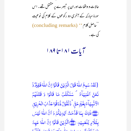
حالات و واقعات اور ان پر تبصرے پر مشتمل تھے۔ اس
سورۂ مبارکہ کے آخری دو رکوعوں کے کلام کی نوعیت
’’حاصل کلام
‘‘ (concluding remarks)
کی ہے۔
آیات ۱۸۱ تا ۱۸۹
{لَقَدۡ سَمِعَ اللّٰہُ قَوۡلَ الَّذِیۡنَ قَالُوۡۤا اِنَّ اللّٰہَ فَقِیۡرٌ وَّ
نَحۡنُ اَغۡنِیَآءُ ۘ سَنَکۡتُبُ مَا قَالُوۡا وَ قَتۡلَہُمُ
الۡاَنۡۢبِیَآءَ بِغَیۡرِ حَقٍّ ۙ وَّ نَقُوۡلُ ذُوۡقُوۡا عَذَابَ الۡحَرِیۡقِ
﴿۱۸۱﴾ذٰلِکَ بِمَا قَدَّمَتۡ اَیۡدِیۡکُمۡ وَ اَنَّ اللّٰہَ لَیۡسَ
بِظَلَّامٍ لِّلۡعَبِیۡدِ ﴿۱۸۲﴾ۚاَلَّذِیۡنَ قَالُوۡۤا اِنَّ اللّٰہَ عَہِدَ