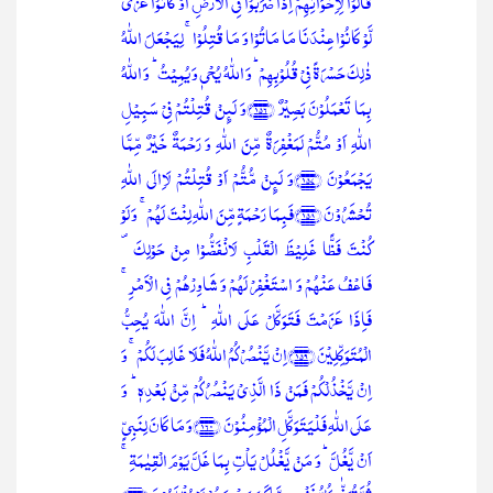
قَالُوۡا لِاِخۡوَانِہِمۡ اِذَا ضَرَبُوۡا فِی الۡاَرۡضِ اَوۡ کَانُوۡا غُزًّی
لَّوۡ کَانُوۡا عِنۡدَنَا مَا مَاتُوۡا وَ مَا قُتِلُوۡا ۚ لِیَجۡعَلَ اللّٰہُ
ذٰلِکَ حَسۡرَۃً فِیۡ قُلُوۡبِہِمۡ ؕ وَ اللّٰہُ یُحۡیٖ وَ یُمِیۡتُ ؕ وَ اللّٰہُ
بِمَا تَعۡمَلُوۡنَ بَصِیۡرٌ ﴿۱۵۶﴾وَ لَئِنۡ قُتِلۡتُمۡ فِیۡ سَبِیۡلِ
اللّٰہِ اَوۡ مُتُّمۡ لَمَغۡفِرَۃٌ مِّنَ اللّٰہِ وَ رَحۡمَۃٌ خَیۡرٌ مِّمَّا
یَجۡمَعُوۡنَ ﴿۱۵۷﴾وَ لَئِنۡ مُّتُّمۡ اَوۡ قُتِلۡتُمۡ لَاِالَی اللّٰہِ
تُحۡشَرُوۡنَ ﴿۱۵۸﴾فَبِمَا رَحۡمَۃٍ مِّنَ اللّٰہِ لِنۡتَ لَہُمۡ ۚ وَ لَوۡ
کُنۡتَ فَظًّا غَلِیۡظَ الۡقَلۡبِ لَانۡفَضُّوۡا مِنۡ حَوۡلِکَ ۪
فَاعۡفُ عَنۡہُمۡ وَ اسۡتَغۡفِرۡ لَہُمۡ وَ شَاوِرۡہُمۡ فِی الۡاَمۡرِ ۚ
فَاِذَا عَزَمۡتَ فَتَوَکَّلۡ عَلَی اللّٰہِ ؕ اِنَّ اللّٰہَ یُحِبُّ
الۡمُتَوَکِّلِیۡنَ ﴿۱۵۹﴾اِنۡ یَّنۡصُرۡکُمُ اللّٰہُ فَلَا غَالِبَ لَکُمۡ ۚ وَ
اِنۡ یَّخۡذُلۡکُمۡ فَمَنۡ ذَا الَّذِیۡ یَنۡصُرُکُمۡ مِّنۡۢ بَعۡدِہٖ ؕ وَ
عَلَی اللّٰہِ فَلۡیَتَوَکَّلِ الۡمُؤۡمِنُوۡنَ ﴿۱۶۰﴾وَ مَا کَانَ لِنَبِیٍّ
اَنۡ یَّغُلَّ ؕ وَ مَنۡ یَّغۡلُلۡ یَاۡتِ بِمَا غَلَّ یَوۡمَ الۡقِیٰمَۃِ ۚ