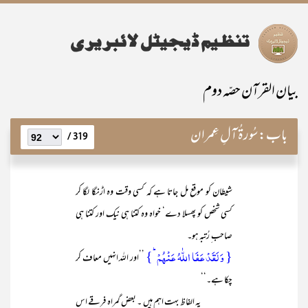
بیان القرآن حصّہ دوم
باب:
سُورۃُ آلِ عِمران
319 /
شیطان کو موقع مل جاتا ہے کہ کسی وقت وہ اڑنگا لگا کر
کسی شخص کو پھسلا دے‘ خواہ وہ کتنا ہی نیک اور کتنا ہی
صاحب ِ رُتبہ ہو۔
{ وَ لَقَدۡ عَفَا اللّٰہُ عَنۡہُمۡ ؕ}
’’اور اللہ انہیں معاف کر
چکا ہے۔‘‘
یہ الفاظ بہت اہم ہیں ۔ بعض گمراہ فرقے اس