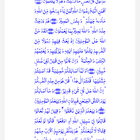
ثُمَّ تُوَفّٰی کُلُّ نَفۡسٍ مَّا کَسَبَتۡ وَ ہُمۡ لَا یُظۡلَمُوۡنَ ﴿۱۶۱﴾
اَفَمَنِ اتَّبَعَ رِضۡوَانَ اللّٰہِ کَمَنۡۢ بَآءَ بِسَخَطٍ مِّنَ اللّٰہِ وَ
مَاۡوٰىہُ جَہَنَّمُ ؕ وَ بِئۡسَ الۡمَصِیۡرُ ﴿۱۶۲﴾ہُمۡ دَرَجٰتٌ
عِنۡدَ اللّٰہِ ؕ وَ اللّٰہُ بَصِیۡرٌۢ بِمَا یَعۡمَلُوۡنَ ﴿۱۶۳﴾لَقَدۡ مَنَّ
اللّٰہُ عَلَی الۡمُؤۡمِنِیۡنَ اِذۡ بَعَثَ فِیۡہِمۡ رَسُوۡلًا مِّنۡ
اَنۡفُسِہِمۡ یَتۡلُوۡا عَلَیۡہِمۡ اٰیٰتِہٖ وَ یُزَکِّیۡہِمۡ وَ یُعَلِّمُہُمُ
الۡکِتٰبَ وَ الۡحِکۡمَۃَ ۚ وَ اِنۡ کَانُوۡا مِنۡ قَبۡلُ لَفِیۡ ضَلٰلٍ
مُّبِیۡنٍ ﴿۱۶۴﴾اَوَ لَمَّاۤ اَصَابَتۡکُمۡ مُّصِیۡبَۃٌ قَدۡ اَصَبۡتُمۡ
مِّثۡلَیۡہَا ۙ قُلۡتُمۡ اَنّٰی ہٰذَا ؕ قُلۡ ہُوَ مِنۡ عِنۡدِ اَنۡفُسِکُمۡ
ؕ اِنَّ اللّٰہَ عَلٰی کُلِّ شَیۡءٍ قَدِیۡرٌ ﴿۱۶۵﴾وَ مَاۤ اَصَابَکُمۡ
یَوۡمَ الۡتَقَی الۡجَمۡعٰنِ فَبِاِذۡنِ اللّٰہِ وَ لِیَعۡلَمَ الۡمُؤۡمِنِیۡنَ
﴿۱۶۶﴾ۙوَ لِیَعۡلَمَ الَّذِیۡنَ نَافَقُوۡا ۚۖ وَ قِیۡلَ لَہُمۡ تَعَالَوۡا
قَاتِلُوۡا فِیۡ سَبِیۡلِ اللّٰہِ اَوِ ادۡفَعُوۡا ؕقَالُوۡا لَوۡ نَعۡلَمُ
قِتَالًا لَّا تَّبَعۡنٰکُمۡ ؕ ہُمۡ لِلۡکُفۡرِ یَوۡمَئِذٍ اَقۡرَبُ مِنۡہُمۡ