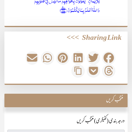
لِلۡاِیۡمَانِ ۚ یَقُوۡلُوۡنَ بِاَفۡوَاہِہِمۡ مَّا لَیۡسَ فِیۡ قُلُوۡبِہِمۡ ؕ
وَ اللّٰہُ اَعۡلَمُ بِمَا یَکۡتُمُوۡنَ ﴿۱۶۷﴾ۚ
>>>
Sharing Link
منتخب کریں
درجہ بندی (کٹیگری) منتخب کریں