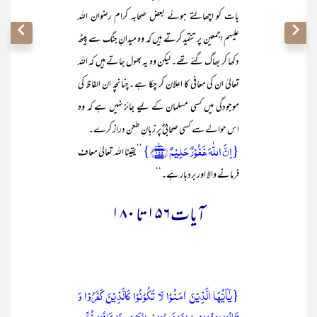
بات کو اچھالتے ہوئے بعض صحابہ کرام رضوان اللہ
علیہم اجمعین پر تنقید کرتے ہیں کہ وہ میدانِ جنگ سے پیٹھ
دکھا کر بھاگ گئے تھے۔ لیکن وہ یہ بھول جاتے ہیں کہ اللہ
تعالیٰ ان کی معافی کا اعلان کر چکا ہے ۔چنانچہ ان الفاظ کی
موجودگی میں کسی مسلمان کے لیے جائز نہیں ہے کہ وہ
اس حوالے سے کسی صحابیؓ پر زبانِ طعن دراز کرے۔
{اِنَّ اللّٰہَ غَفُوۡرٌ حَلِیۡمٌ ﴿۱۵۵﴾٪}
’’یقینا اللہ تعالیٰ معاف
فرمانے والا اور بردبار ہے۔‘‘
آیات۱۵۶ تا ۱۸۰
{یٰۤاَیُّہَا الَّذِیۡنَ اٰمَنُوۡا لَا تَکُوۡنُوۡا کَالَّذِیۡنَ کَفَرُوۡا وَ