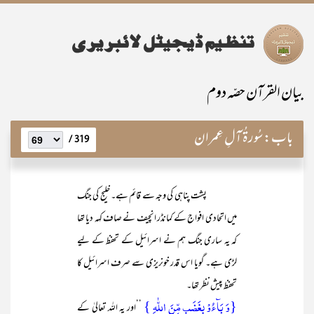
بیان القرآن حصّہ دوم
باب:
سُورۃُ آلِ عِمران
319 /
پشت پناہی کی وجہ سے قائم ہے۔ خلیج کی جنگ
میں اتحادی افواج کے کمانڈر انچیف نے صاف کہہ دیا تھا
کہ یہ ساری جنگ ہم نے اسرائیل کے تحفظ کے لیے
لڑی ہے۔ گویا اس قدر خونریزی سے صرف اسرائیل کا
تحفظ پیش نظر تھا۔
{وَ بَآءُوۡ بِغَضَبٍ مِّنَ اللّٰہِ }
’’اور یہ اللہ تعالیٰ کے