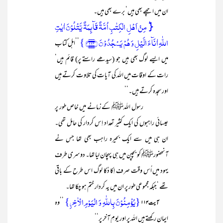
ان میں اچھے بھی ہیں‘ برے بھی ہیں۔
{ؕ مِنۡ اَہۡلِ الۡکِتٰبِ اُمَّۃٌ قَآئِمَۃٌ یَّتۡلُوۡنَ اٰیٰتِ
اللّٰہِ اٰنَآءَ الَّیۡلِ وَ ہُمۡ یَسۡجُدُوۡنَ ﴿۱۱۳﴾ }
’’اہل کتاب
میں ایسے لوگ بھی ہیں جو (سیدھے راستے پر) قائم ہیں‘
رات کے اوقات میں اللہ کی آیات کی تلاوت کرتے ہیں
اور سجدہ کرتے ہیں۔‘‘
رسول اللہﷺ کے زمانے میں خاص طور پر
عیسائی راہبوں کی ایک کثیر تعداد اِس کردار کی حامل تھی۔
ان ہی میں سے ایک بحیرہ راہب بھی تھا جس نے
آنحضورﷺ کو بچپن میں ہی پہچان لیا تھا۔ دوسری طرف
یہود میں اُس وقت صرف اِکا دُکا لوگ اس طرح کے باقی
تھے ‘جبکہ مجموعی طور پر ان میں یہ کردار ختم ہو چکا تھا۔
{یُؤۡمِنُوۡنَ بِاللّٰہِ وَ الۡیَوۡمِ الۡاٰخِرِ}
’’وہ
آیت ۱۱۴
ایمان رکھتے ہیں اللہ پر اور یومِ آخر پر‘‘