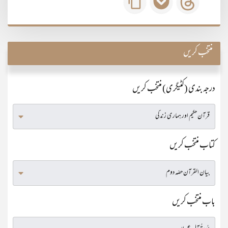
منتخب کریں
درجہ بندی (کٹیگری) منتخب کریں
کتاب منتخب کریں
باب منتخب کریں