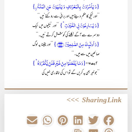
{وَ یَاۡمُرُوۡنَ بِالۡمَعۡرُوۡفِ وَ یَنۡہَوۡنَ عَنِ الۡمُنۡکَرِ}
’’اور نیکی کا حکم دیتے ہیں اور برائی سے روکتے‘ہیں‘‘
{وَ یُسَارِعُوۡنَ فِی الۡخَیۡرٰتِ ؕ}
’’اور نیکیوں میں ایک
دوسرے سے آگے نکلنے کی کوشش کرتے ‘ہیں۔‘‘
{وَ اُولٰٓئِکَ مِنَ الصّٰلِحِیۡنَ ﴿۱۱۴﴾}
’’اور یقینا یہ لوگ
صالحین میں سے ہیں۔‘‘
{وَ مَا یَفۡعَلُوۡا مِنۡ خَیۡرٍ فَلَنۡ یُّکۡفَرُوۡہُ ؕ }
آیت ۱۱۵
’’جو خیر بھی یہ کریں گے تو اس کی ناقدری نہیں کی
>>>
Sharing Link