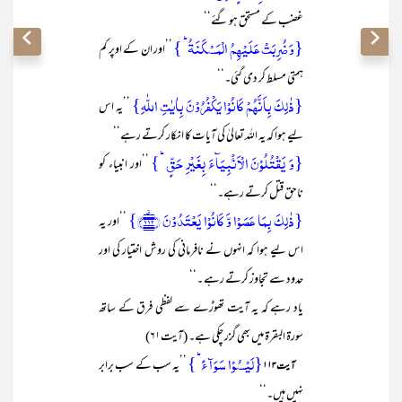
غضب کے مستحق ہو گئے‘‘
{وَ ضُرِبَتۡ عَلَیۡہِمُ الۡمَسۡکَنَۃُ ؕ }
’’اور ان کے اوپر کم
ہمتی مسلط کر دی گئی۔‘‘
{ذٰلِکَ بِاَنَّہُمۡ کَانُوۡا یَکۡفُرُوۡنَ بِاٰیٰتِ اللّٰہِ}
’’یہ اس
لیے ہوا کہ یہ اللہ تعالیٰ کی آیات کا انکار کرتے رہے‘‘
{وَ یَقۡتُلُوۡنَ الۡاَنۡۢبِیَآءَ بِغَیۡرِ حَقٍّ ؕ}
’’اور انبیاء کو
ناحق قتل کرتے رہے۔‘‘
{ذٰلِکَ بِمَا عَصَوۡا وَّ کَانُوۡا یَعۡتَدُوۡنَ ﴿۱۱۲﴾٭}
’’اور یہ
اس لیے ہوا کہ انہوں نے نافرمانی کی روش اختیار کی اور
حدود سے تجاوز کرتے رہے ۔‘‘
یاد رہے کہ یہ آیت تھوڑے سے لفظی فرق کے ساتھ
سورۃ البقرۃ میں بھی گزر چکی ہے۔ (آیت۶۱)
{لَیۡسُوۡا سَوَآءً ؕ}
’’یہ سب کے سب برابر
آیت ۱۱۳
نہیں ہیں۔‘‘