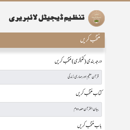
منتخب کریں
درجہ بندی (کٹیگری) منتخب کریں
کتاب منتخب کریں
باب منتخب کریں