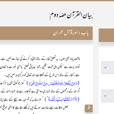
بیان القرآن حصّہ دوم
باب:
سُورۃُ آلِ عِمران
پشت پناہ بھی ہوں۔ یہ تعلق کفار کے ساتھ اختیار کر نے کی اجازت نہیں ہے
تواور بات ہے‘ لیکن دلی محبت‘ قلبی رشتہ‘ جذباتی تعلق‘ باہمی نصرت و تعا
ہے۔ کفار کے ساتھ اس طرح کے تعلقات اللہ تعالیٰ کو ہرگزپسند نہیں ہیں۔
{وَ مَنۡ یَّفۡعَلۡ ذٰلِکَ فَلَیۡسَ مِنَ اللّٰہِ فِیۡ شَیۡءٍ}
’’اور جو کوئی بھی یہ حرکت
اگر اللہ کے دشمنوں کے ساتھ تمہاری دوستی ہے تو ظاہر ہے پھر تمہارا اللہ کے سا
{اِلَّاۤ اَنۡ تَتَّقُوۡا مِنۡہُمۡ تُقٰىۃً ؕ }
’’سوائے یہ کہ تم ان سے بچنے کے لیے اپنا ب
بعض اوقات ایسے حالات ہوتے ہیں کہ کھلے مقابلے کا ابھی موقع نہیں 