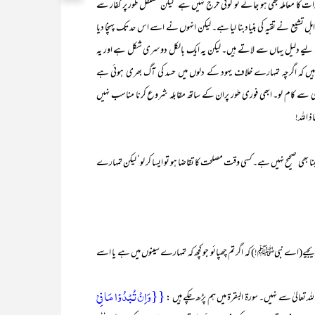
ات کا معاملہ بھی ہو جائے تو کوئی حرج نہیں ہے‘ لیکن مستقل طور پر کفار سے
اہل تشیع نے تقیہ کی بنیادبنا لیا ہے۔ لیکن انہوں نے اسے اس حد تک پہنچا دیا
اس کے لیے دلیل یہاں سے لاتے ہیں۔ لیکن یہ ایک بالکل دوسری شکل ہے اور یہ
ہیں کہ اگرچہ تمہارے خلاف یہود کے دلوں میں حسد کی آگ بھری ہوئی ہے
ی سے کام لو۔ ابھی فوری طور پران کے ساتھ مقابلہ شروع کرنا مناسب نہیں
 اللہ!
بھی صحیح نہیں ہے۔کسی وقت مصلحت کا تقاضا ہو تو ایسا کر لو‘ لیکن تمہارے
دیجیے(اے نبیﷺ!) کہ اگر تم چھپائو جو کچھ کہ تمہارے سینوں میں ہے یا اسے
{{وَاِنْ تُبْدُوْا مَا فِیْ
لیٰ سے نہیں۔ سورۃ البقرۃ میں ہم پڑھ چکے ہیں :