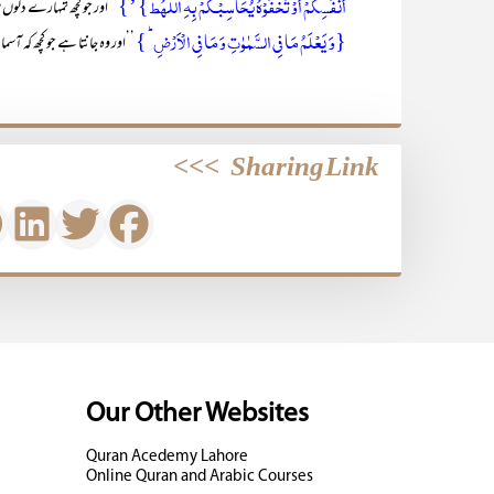
اَنْفُسِکُمْ اَوْ تُخْفُوْہُ یُحَاسِبْـکُمْ بِہِ اللّٰہُط} ’}
’’اور جو کچھ تمہارے دلوں م
{وَ یَعۡلَمُ مَا فِی السَّمٰوٰتِ وَ مَا فِی الۡاَرۡضِ ؕ }
’’اور وہ جانتا ہے جو کچھ کہ آسم
>>>
Sharing Link
Our Other Websites
Quran Acedemy Lahore
Online Quran and Arabic Courses