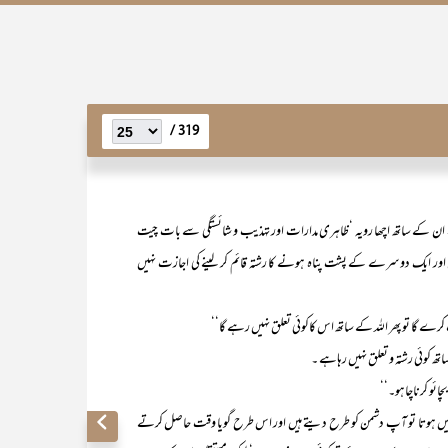
319 /
۔ ان کے ساتھ اچھا رویہ ‘ظاہری مدارات اور تہذیب و شائستگی سے بات چیت
ون اور ایک دوسرے کے پشت پناہ ہونے کا رشتہ قائم کر لینے کی اجازت نہیں
 کرے گا تو پھر اللہ کے ساتھ اس کاکوئی تعلق نہیں رہے گا‘‘
تھ کوئی رشتہ و تعلق نہیں رہاہے ۔
چائو کرناچاہو۔‘‘
ہوتا تو آپ دشمن کو طرح دیتے ہیں اور اس طرح گویا وقت حاصل کرتے