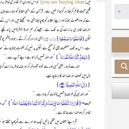
ہیں
تو اس دوران اگر ظاہری خاطر مدار
(you are buying time)
قلبی محبت قائم کر لینا ہرگز جائز نہیں ہے۔ قرآن کے انہی الفاظ کو ہمارے ہاں 
ہے کہ وہ جھوٹ بولنا اور اپنے عقائد کو چھپا لینا بھی روا سمجھتے ہیں اور 
صرف ظاہری مدارات کی حد تک ہے۔ جیسے کہ ہم سورۃ البقرۃ میں پڑھ چکے 
{فَاعْفُوْا وَاصْفَحُوْا}
لیکن
(آیت ۱۰۹)
ابھی ذرا درگزر کرتے رہواورچشم پوش
ہے۔ اس حد تک مصلحت بینی تو صحیح ہے‘لیکن یہ نہیں کہ جھوٹ بولا جائے‘ معاذ
{وَ یُحَذِّرُکُمُ اللّٰہُ نَفۡسَہٗ ؕ }
’’اور اللہ تمہیں ڈراتا ہے اپنے آپ سے۔‘‘
اللہ سے ڈرو۔ یعنی کسی اور سے خواہ مخواہ ڈر کر صرف خاطر مدارات کر لینا 
دل میں خوف صرف اللہ کا رہناچاہیے۔
{ وَ اِلَی اللّٰہِ الۡمَصِیۡرُ ﴿۲۸﴾}
’’اور اللہ ہی کی طرف (تمہیں) لوٹ کر جانا ہے۔‘‘
{قُلۡ اِنۡ تُخۡفُوۡا مَا فِیۡ صُدُوۡرِکُمۡ اَوۡ تُبۡدُوۡہُ یَعۡلَمۡہُ اللّٰہُ ؕ }
’’کہہ 
آیت۲۹
ظاہر کر دو اللہ اسے جانتا ہے۔‘‘
تم اپنے سینوں میں مخفی باتیں ایک دوسرے سے تو چھپا سکتے ہو‘ اللہ تعا