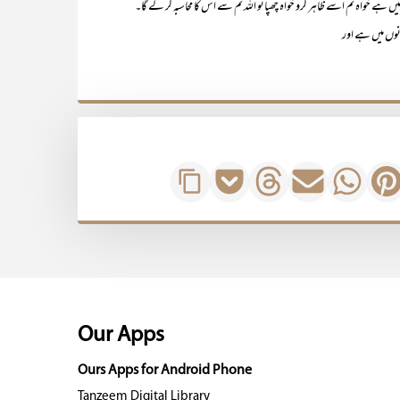
یں ہے خواہ تم اسے ظاہر کرو خواہ چھپائو اللہ تم سے اس کا محاسبہ کر لے گا۔‘‘
انوں میں ہے اور
Our Apps
Ours Apps for Android Phone
Tanzeem Digital Library