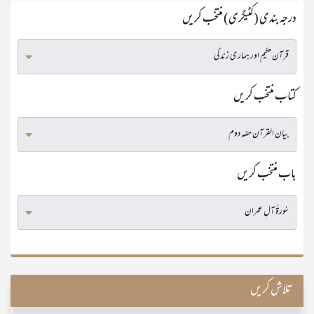
درجہ بندی (کٹیگری) منتخب کریں
کتاب منتخب کریں
باب منتخب کریں
تلاش کریں