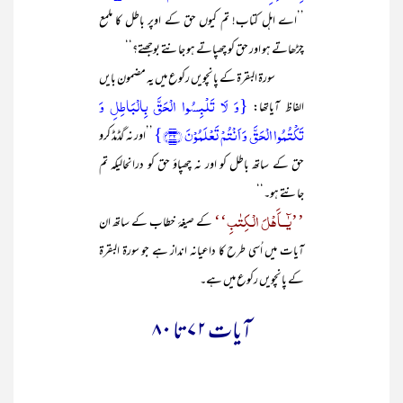
’’اے اہل کتاب! تم کیوں حق کے اوپر باطل کا ملمع
چڑھاتے ہو اور حق کو چھپاتے ہو جانتے بوجھتے؟‘‘
سورۃ البقرۃ کے پانچویں رکوع میں یہ مضمون بایں
{وَ لَا تَلۡبِسُوا الۡحَقَّ بِالۡبَاطِلِ وَ
الفاظ آیاتھا:
تَکۡتُمُوا الۡحَقَّ وَ اَنۡتُمۡ تَعۡلَمُوۡنَ ﴿۴۲﴾}
’’اور نہ گڈمڈ کرو
حق کے ساتھ باطل کو اور نہ چھپاؤ حق کو درانحالیکہ تم
جانتے ہو۔‘‘
’’یٰٓــاََہْلَ الْـکِتٰبِ‘‘
کے صیغۂ خطاب کے ساتھ ان
آیات میں اُسی طرح کا داعیانہ انداز ہے جو سورۃ البقرۃ
کے پانچویں رکوع میں ہے۔
آیات ۷۲ تا ۸۰