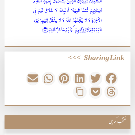
الۡمُتَّقِیۡنَ ﴿۷۶﴾اِنَّ الَّذِیۡنَ یَشۡتَرُوۡنَ بِعَہۡدِ اللّٰہِ وَ
اَیۡمَانِہِمۡ ثَمَنًا قَلِیۡلًا اُولٰٓئِکَ لَا خَلَاقَ لَہُمۡ فِی
الۡاٰخِرَۃِ وَ لَا یُکَلِّمُہُمُ اللّٰہُ وَ لَا یَنۡظُرُ اِلَیۡہِمۡ یَوۡمَ
الۡقِیٰمَۃِ وَ لَا یُزَکِّیۡہِمۡ ۪ وَ لَہُمۡ عَذَابٌ اَلِیۡمٌ ﴿۷۷﴾
>>>
Sharing Link
منتخب کریں