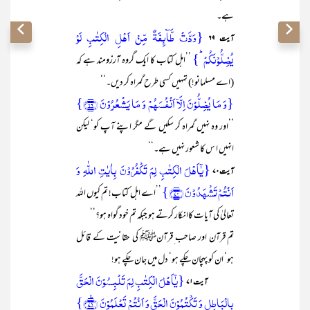
ہے۔
{وَدَّتۡ طَّآئِفَۃٌ مِّنۡ اَہۡلِ الۡکِتٰبِ لَوۡ
آیت ۶۹
یُضِلُّوۡنَکُمۡ ؕ}
’’اہل کتاب کا ایک گروہ آرزومند ہے کہ
(اے مسلمانو!) تمہیں کسی طرح گمراہ کر دیں۔‘‘
{وَ مَا یُضِلُّوۡنَ اِلَّاۤ اَنۡفُسَہُمۡ وَ مَا یَشۡعُرُوۡنَ ﴿۶۹﴾}
’’اور وہ نہیں گمراہ کر سکیں گے مگر اپنے آپ کو‘ لیکن
انہیں ا س کا شعور نہیں ہے۔‘‘
{یٰۤاَہۡلَ الۡکِتٰبِ لِمَ تَکۡفُرُوۡنَ بِاٰیٰتِ اللّٰہِ وَ
آیت۷۰
اَنۡتُمۡ تَشۡہَدُوۡنَ ﴿۷۰﴾}
’’اے اہل کتاب! تم کیوں اللہ
تعالیٰ کی آیات کاانکار کرتے ہو جبکہ تم خود گواہ ہو؟‘‘
تم قرآن اور صاحب ِقرآنﷺ کی حقانیت کے قائل
ہو‘ ان کو پہچان چکے ہو‘ دل میں جان چکے ہو!
{یٰۤاَہۡلَ الۡکِتٰبِ لِمَ تَلۡبِسُوۡنَ الۡحَقَّ
آیت۷۱
بِالۡبَاطِلِ وَ تَکۡتُمُوۡنَ الۡحَقَّ وَ اَنۡتُمۡ تَعۡلَمُوۡنَ ﴿٪۷۱﴾}