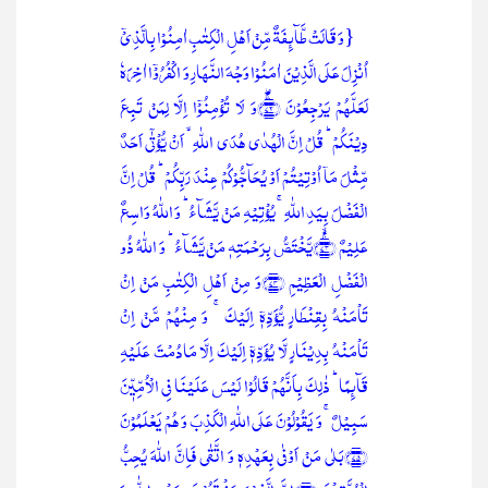
{وَ قَالَتۡ طَّآئِفَۃٌ مِّنۡ اَہۡلِ الۡکِتٰبِ اٰمِنُوۡا بِالَّذِیۡۤ
اُنۡزِلَ عَلَی الَّذِیۡنَ اٰمَنُوۡا وَجۡہَ النَّہَارِ وَ اکۡفُرُوۡۤا اٰخِرَہٗ
لَعَلَّہُمۡ یَرۡجِعُوۡنَ ﴿ۚۖ۷۲﴾وَ لَا تُؤۡمِنُوۡۤا اِلَّا لِمَنۡ تَبِعَ
دِیۡنَکُمۡ ؕ قُلۡ اِنَّ الۡہُدٰی ہُدَی اللّٰہِ ۙ اَنۡ یُّؤۡتٰۤی اَحَدٌ
مِّثۡلَ مَاۤ اُوۡتِیۡتُمۡ اَوۡ یُحَآجُّوۡکُمۡ عِنۡدَ رَبِّکُمۡ ؕ قُلۡ اِنَّ
الۡفَضۡلَ بِیَدِ اللّٰہِ ۚ یُؤۡتِیۡہِ مَنۡ یَّشَآءُ ؕ وَ اللّٰہُ وَاسِعٌ
عَلِیۡمٌ ﴿ۚۙ۷۳﴾یَّخۡتَصُّ بِرَحۡمَتِہٖ مَنۡ یَّشَآءُ ؕ وَ اللّٰہُ ذُو
الۡفَضۡلِ الۡعَظِیۡمِ ﴿۷۴﴾وَ مِنۡ اَہۡلِ الۡکِتٰبِ مَنۡ اِنۡ
تَاۡمَنۡہُ بِقِنۡطَارٍ یُّؤَدِّہٖۤ اِلَیۡکَ ۚ وَ مِنۡہُمۡ مَّنۡ اِنۡ
تَاۡمَنۡہُ بِدِیۡنَارٍ لَّا یُؤَدِّہٖۤ اِلَیۡکَ اِلَّا مَادُمۡتَ عَلَیۡہِ
قَآئِمًا ؕ ذٰلِکَ بِاَنَّہُمۡ قَالُوۡا لَیۡسَ عَلَیۡنَا فِی الۡاُمِّیّٖنَ
سَبِیۡلٌ ۚ وَ یَقُوۡلُوۡنَ عَلَی اللّٰہِ الۡکَذِبَ وَ ہُمۡ یَعۡلَمُوۡنَ
﴿۷۵﴾بَلٰی مَنۡ اَوۡفٰی بِعَہۡدِہٖ وَ اتَّقٰی فَاِنَّ اللّٰہَ یُحِبُّ