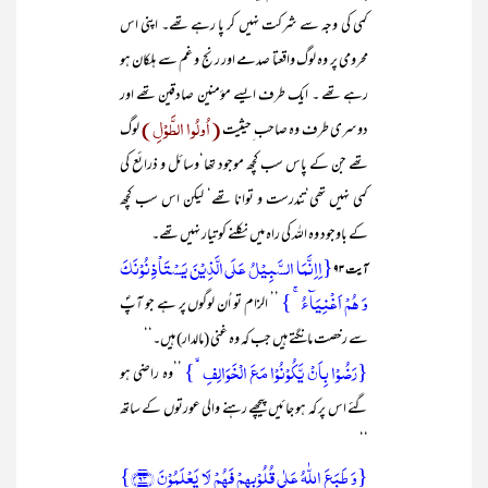
کمی کی وجہ سے شرکت نہیں کر پا رہے تھے۔ اپنی اس
محرومی پر وہ لوگ واقعتا صدمے اور رنج و غم سے ہلکان ہو
رہے تھے ۔ ایک طرف ایسے مؤمنین صادقین تھے اور
(اُولُوا الطَّوْلِ )
دوسری طرف وہ صاحب ِحیثیت
لوگ
تھے جن کے پاس سب کچھ موجود تھا‘وسائل و ذرائع کی
کمی نہیں تھی‘تندرست و توانا تھے‘ لیکن اس سب کچھ
کے باوجود وہ اللہ کی راہ میں نکلنے کو تیار نہیں تھے۔
{اِاِنَّمَا السَّبِیۡلُ عَلَی الَّذِیۡنَ یَسۡتَاۡذِنُوۡنَکَ
آیت ۹۳
وَ ہُمۡ اَغۡنِیَآءُ ۚ }
’’ الزام تو اُن لوگوں پر ہے جو آپؐ
سے رخصت مانگتے ہیں جب کہ وہ غنی (مالدار) ہیں۔‘‘
{رَضُوۡا بِاَنۡ یَّکُوۡنُوۡا مَعَ الۡخَوَالِفِ ۙ}
’’وہ راضی ہو
گئے اس پر کہ ہو جائیں پیچھے رہنے والی عورتوں کے ساتھ
‘‘
{وَ طَبَعَ اللّٰہُ عَلٰی قُلُوۡبِہِمۡ فَہُمۡ لَا یَعۡلَمُوۡنَ ﴿۹۳﴾}