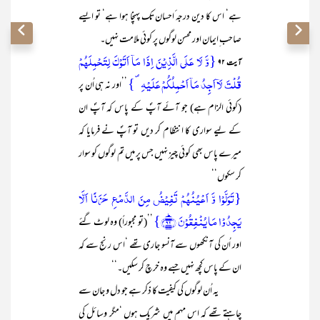
ہے‘ اس کا دین درجہ ٔاحسان تک پہنچا ہوا ہے‘ تو ایسے
صاحب ِایمان اور محسن لوگوں پر کوئی ملامت نہیں۔
{وَّ لَا عَلَی الَّذِیۡنَ اِذَا مَاۤ اَتَوۡکَ لِتَحۡمِلَہُمۡ
آیت ۹۲
قُلۡتَ لَاۤ اَجِدُ مَاۤ اَحۡمِلُکُمۡ عَلَیۡہِ ۪}
’’اور نہ ہی اُن پر
(کوئی الزام ہے) جو آئے آپؐ کے پاس کہ آپؐ ان
کے لیے سواری کا انتظام کر دیں تو آپؐ نے فرمایا کہ
میرے پاس بھی کوئی چیز نہیں جس پر میں تم لوگوں کو سوار
کر سکوں‘‘
{تَوَلَّوۡا وَّ اَعۡیُنُہُمۡ تَفِیۡضُ مِنَ الدَّمۡعِ حَزَنًا اَلَّا
یَجِدُوۡا مَا یُنۡفِقُوۡنَ ﴿ؕ۹۲﴾}
’’(تو مجبوراً) وہ لوٹ گئے
اور اُن کی آنکھوں سے آنسو جاری تھے ‘اس رنج سے کہ
ان کے پاس کچھ نہیں جسے وہ خرچ کر سکیں۔‘‘
یہ اُن لوگوں کی کیفیت کا ذکر ہے جو دل و جان سے
چاہتے تھے کہ اس مہم میں شریک ہوں ‘مگر وسائل کی