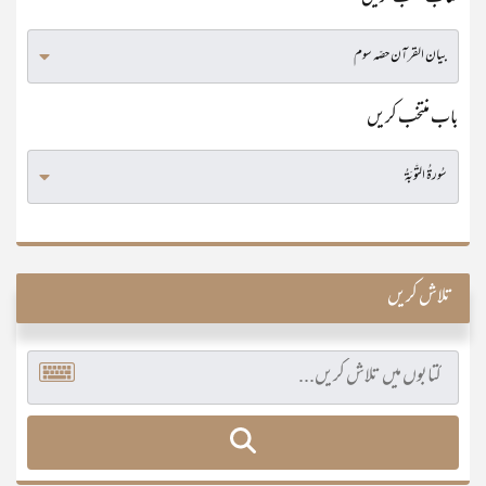
باب منتخب کریں
تلاش کریں