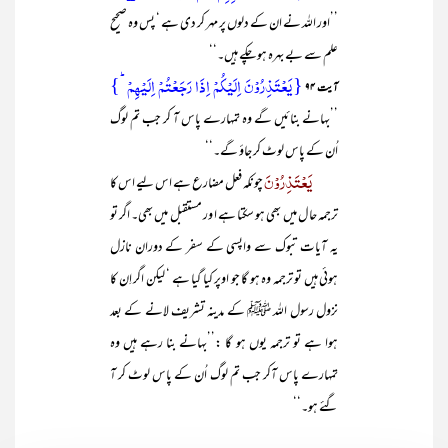
’’اور اللہ نے ان کے دلوں پر مہر کر دی ہے ‘ پس وہ صحیح
علم سے بے بہرہ ہو چکے ہیں۔‘‘
{یَعۡتَذِرُوۡنَ اِلَیۡکُمۡ اِذَا رَجَعۡتُمۡ اِلَیۡہِمۡ ؕ}
آیت ۹۴
’’بہانے بنائیں گے وہ تمہارے پاس آ کر جب تم لوگ
اُن کے پاس لوٹ کر جاؤ گے۔‘‘
یَعْتَذِرُوْنَ
چونکہ فعل مضارع ہے اس لیے اس کا
ترجمہ حا ل میں بھی ہو سکتا ہے ا ور مستقبل میں بھی۔ اگر تو
یہ آیات تبوک سے واپسی کے سفر کے دوران نازل
ہوئی ہیں تو ترجمہ وہ ہو گا جو اوپر کیا گیا ہے ‘ لیکن اگر اِن کا
نزول رسول اللہ ﷺ کے مدینہ تشریف لانے کے بعد
ہوا ہے تو ترجمہ یوں ہو گا :’’بہانے بنا رہے ہیں وہ
تمہارے پاس آکر جب تم لوگ اُن کے پاس لوٹ کر آ
گئے ہو۔‘‘