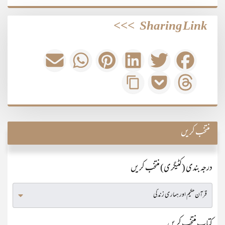
>>>
Sharing Link
منتخب کریں
درجہ بندی (کٹیگری) منتخب کریں
کتاب منتخب کریں