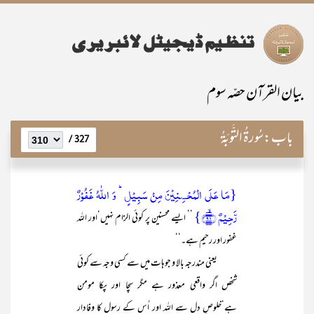
بیان القرآن حصّہ سوم
باب:
سُورۃُ التَّوبَۃُ
327 /
{مَا عَلَی الۡمُحۡسِنِیۡنَ مِنۡ سَبِیۡلٍ ؕ وَ اللّٰہُ غَفُوۡرٌ
رَّحِیۡمٌ ﴿ۙ۹۱﴾}
’’ ایسے محسنین پر کوئی الزام نہیں‘اور اللہ
غفور اور رحیم ہے۔‘‘
یعنی مندرجہ بالا و جوہات میں سے کسی وجہ سے کوئی
شخص اگر واقعی معذور ہے مگر سچا اور پکا مومن
ہے‘خلوصِ دل سے اللہ اور اُس کے رسول کا وفادار