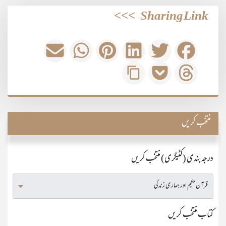
>>>
Sharing Link
منتخب کریں
درجہ بندی (کٹیگری) منتخب کریں
کتاب منتخب کریں