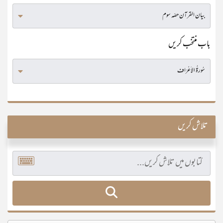
باب منتخب کریں
تلاش کریں