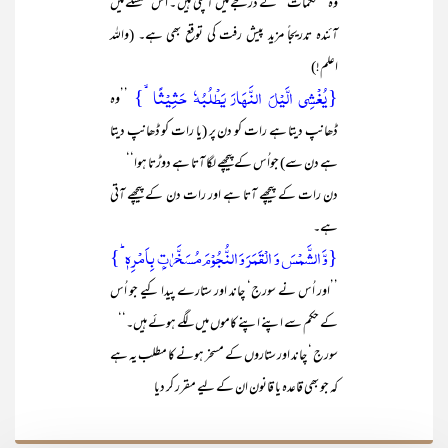
وہ ’’محکمات‘‘ کے درجے میں آ چکی ہیں ۔ اس سلسلے میں
آئندہ تدریجاً مزید پیش رفت کی توقع بھی ہے۔ (واللہ
اعلم!)
{یُغۡشِی الَّیۡلَ النَّہَارَ یَطۡلُبُہٗ حَثِیۡثًا ۙ}
’’وہ
ڈھانپ دیتا ہے رات کو دن پر (یا رات کو ڈھانپ دیتا
ہے دن سے) جواُس کے پیچھے لگا آتا ہے دوڑتا ہوا‘‘
دن رات کے پیچھے آتا ہے اور رات دن کے پیچھے آتی
ہے۔
{وَّ الشَّمۡسَ وَ الۡقَمَرَ وَ النُّجُوۡمَ مُسَخَّرٰتٍۭ بِاَمۡرِہٖ ؕ}
’’اور اُس نے سورج‘ چاند اور ستارے پیدا کیے جو اُس
کے حکم سے اپنے اپنے کاموں میں لگے ہوئے ہیں۔‘‘
سورج ‘ چاند اور ستاروں کے مسخر ہونے کا مطلب یہ ہے
کہ جو بھی قاعدہ یا قانون ان کے لیے مقرر کر دیا