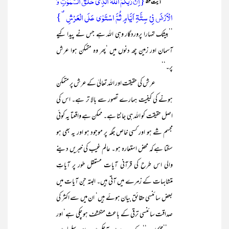
{اِنَّ رَبَّکُمُ اللّٰہُ الَّذِیۡ خَلَقَ السَّمٰوٰتِ وَ
آیت ۵۴
الۡاَرۡضَ فِیۡ سِتَّۃِ اَیَّامٍ ثُمَّ اسۡتَوٰی عَلَی الۡعَرۡشِ ۟}
’’بیشک تمہارا پروردگار وہی اللہ ہے جس نے پیدا کیے
آسمان اور زمین چھ دنوں میں ‘پھر وہ متمکن ہوا عرش
پر۔‘‘
عرش کی حقیقت اور اللہ تعالیٰ کے عرش پر متمکن
ہونے کی کیفیت ہمارے تصور سے بالا تر ہے۔ اس کی
اصل حقیقت کو اللہ ہی جانتا ہے۔ ممکن ہے واقعتا یہ کوئی
مجسم شے ہو اور کسی خاص جگہ پر موجود ہو اور یہ بھی ہو
سکتا ہے کہ محض استعارہ ہو ۔ عالم غیب کی خبریں دینے
والی اس طرح کی قرآنی آیات مستقل طور پر آیاتِ
متشابہات کے زمرے میں آتی ہیں۔ البتہ جن آیات میں
بعض سائنسی حقائق بیان ہوئے ہیں‘ ان میں سے اکثر کی
صداقت سائنسی ترقی کے باعث منکشف ہو چکی ہے‘ اور