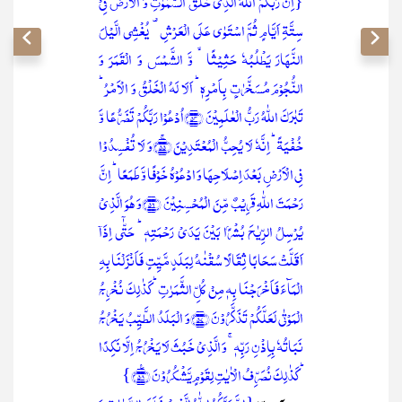
{اِنَّ رَبَّکُمُ اللّٰہُ الَّذِیۡ خَلَقَ السَّمٰوٰتِ وَ الۡاَرۡضَ فِیۡ
سِتَّۃِ اَیَّامٍ ثُمَّ اسۡتَوٰی عَلَی الۡعَرۡشِ ۟ یُغۡشِی الَّیۡلَ
النَّہَارَ یَطۡلُبُہٗ حَثِیۡثًا ۙ وَّ الشَّمۡسَ وَ الۡقَمَرَ وَ
النُّجُوۡمَ مُسَخَّرٰتٍۭ بِاَمۡرِہٖ ؕ اَلَا لَہُ الۡخَلۡقُ وَ الۡاَمۡرُ ؕ
تَبٰرَکَ اللّٰہُ رَبُّ الۡعٰلَمِیۡنَ ﴿۵۴﴾اُدۡعُوۡا رَبَّکُمۡ تَضَرُّعًا وَّ
خُفۡیَۃً ؕ اِنَّہٗ لَا یُحِبُّ الۡمُعۡتَدِیۡنَ ﴿ۚ۵۵﴾وَ لَا تُفۡسِدُوۡا
فِی الۡاَرۡضِ بَعۡدَ اِصۡلَاحِہَا وَ ادۡعُوۡہُ خَوۡفًا وَّ طَمَعًا ؕ اِنَّ
رَحۡمَتَ اللّٰہِ قَرِیۡبٌ مِّنَ الۡمُحۡسِنِیۡنَ ﴿۵۶﴾وَ ہُوَ الَّذِیۡ
یُرۡسِلُ الرِّیٰحَ بُشۡرًۢا بَیۡنَ یَدَیۡ رَحۡمَتِہٖ ؕ حَتّٰۤی اِذَاۤ
اَقَلَّتۡ سَحَابًا ثِقَالًا سُقۡنٰہُ لِبَلَدٍ مَّیِّتٍ فَاَنۡزَلۡنَا بِہِ
الۡمَآءَ فَاَخۡرَجۡنَا بِہٖ مِنۡ کُلِّ الثَّمَرٰتِ ؕ کَذٰلِکَ نُخۡرِجُ
الۡمَوۡتٰی لَعَلَّکُمۡ تَذَکَّرُوۡنَ ﴿۵۷﴾وَ الۡبَلَدُ الطَّیِّبُ یَخۡرُجُ
نَبَاتُہٗ بِاِذۡنِ رَبِّہٖ ۚ وَ الَّذِیۡ خَبُثَ لَا یَخۡرُجُ اِلَّا نَکِدًا
ؕ کَذٰلِکَ نُصَرِّفُ الۡاٰیٰتِ لِقَوۡمٍ یَّشۡکُرُوۡنَ ﴿٪۵۸﴾}