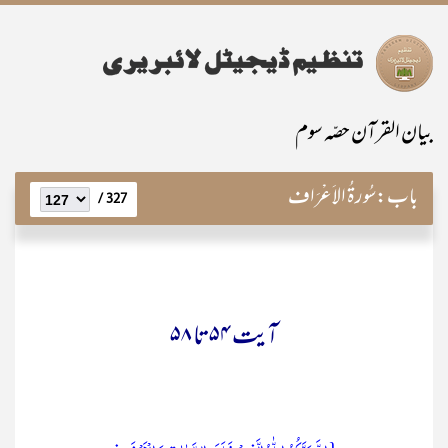
بیان القرآن حصّہ سوم
باب:
سُورۃُ الاَعْرَاف
327 /
آیت ۵۴ تا ۵۸