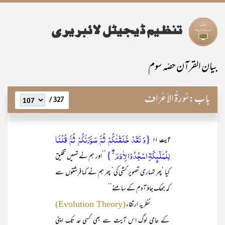
بیان القرآن حصّہ سوم
باب:
سُورۃُ الاَعْرَاف
327 /
{وَ لَقَدۡ خَلَقۡنٰکُمۡ ثُمَّ صَوَّرۡنٰکُمۡ ثُمَّ قُلۡنَا
آیت ۱۱
لِلۡمَلٰٓئِکَۃِ اسۡجُدُوۡا لِاٰدَمَ ٭ۖ}
’’اور ہم نے تمہیں تخلیق
کیا ‘پھر تمہاری تصویر کشی کی‘ پھر ہم نے کہا فرشتوں سے
کہ جھک جاؤ آدم کے سامنے‘‘
نظریۂ ارتقاء
(Evolution Theory)
کے حامی لوگ اس آیت سے بھی کسی حد تک اپنی