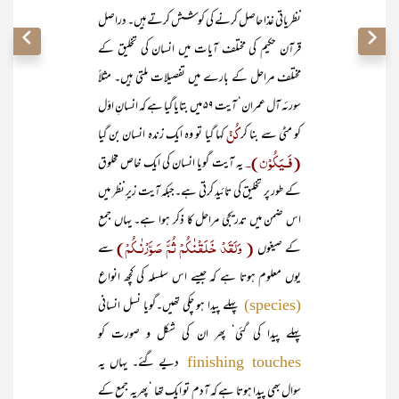
نظریاتی غذا حاصل کرنے کی کوشش کرتے ہیں۔ دراصل
قرآن حکیم کی مختلف آیات میں انسان کی تخلیق کے
مختلف مراحل کے بارے میں تفصیلات ملتی ہیں۔ مثلاً
سورئہ آل عمران‘ آیت ۵۹ میں بتایا گیا ہے کہ انسانِ اوّل
کُنْ
کو مٹی سے بنا کر
کہا گیا تو وہ ایک زندہ انسان بن گیا
(فَـیَکُوْن)۔
یہ آیت گویا انسان کی ایک خاص مخلوق
کے طور پر تخلیق کی تائید کرتی ہے۔جبکہ آیت زیر ِنظر میں
اس ضمن میں تدریجی مراحل کا ذکر ہوا ہے۔ یہاں جمع
( وَلَقَدْ خَلَقْنٰکُمْ ثُمَّ صَوَّرْنٰـکُمْ)
کے صیغوں
سے
یوں معلوم ہوتا ہے کہ جیسے اس سلسلہ کی کچھ انواع
پہلے پیدا ہو چکی تھیں۔گویا نسل انسانی
(species)
پہلے پیدا کی گئی‘ پھر ان کی شکل و صورت کو
دیے گئے۔ یہاں یہ
finishing touches
سوال بھی پیدا ہوتا ہے کہ آدم تو ایک تھا ‘ پھریہ جمع کے