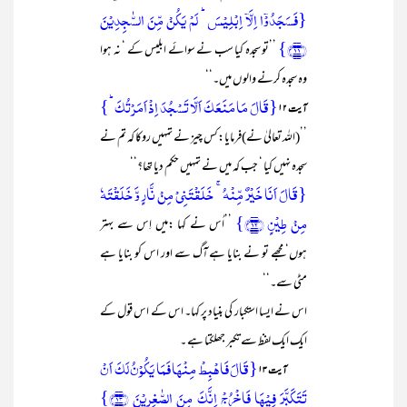
{فَسَجَدُوۡۤا اِلَّاۤ اِبۡلِیۡسَ ؕ لَمۡ یَکُنۡ مِّنَ السّٰجِدِیۡنَ
﴿۱۱﴾}
’’تو سجدہ کیا سب نے سوائے ابلیس کے ‘ نہ ہوا
وہ سجدہ کرنے والو ں میں۔‘‘
{قَالَ مَا مَنَعَکَ اَلَّا تَسۡجُدَ اِذۡ اَمَرۡتُکَ ؕ}
آیت ۱۲
’’(اللہ تعالیٰ نے)فرمایا:کس چیز نے تمہیں روکا کہ تم نے
سجدہ نہیں کیا ‘ جب کہ میں نے تمہیں حکم دیا تھا؟‘‘
{قَالَ اَنَا خَیۡرٌ مِّنۡہُ ۚ خَلَقۡتَنِیۡ مِنۡ نَّارٍ وَّ خَلَقۡتَہٗ
مِنۡ طِیۡنٍ ﴿۱۲﴾}
’’اُس نے کہا :میں اِس سے بہتر
ہوں‘ مجھے تو نے بنایا ہے آگ سے اور اس کو بنایا ہے
مٹی سے۔‘‘
اس نے ایسا استکبار کی بنیاد پر کہا۔ اس کے اس قول کے
ایک ایک لفظ سے تکبر جھلکتا ہے ۔
{قَالَ فَاہۡبِطۡ مِنۡہَا فَمَا یَکُوۡنُ لَکَ اَنۡ
آیت ۱۳
تَتَکَبَّرَ فِیۡہَا فَاخۡرُجۡ اِنَّکَ مِنَ الصّٰغِرِیۡنَ ﴿۱۳﴾}