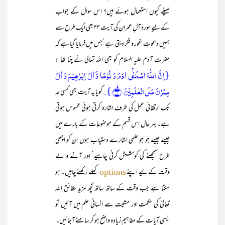
صیغے کیوں استعمال ہوئے ہیں؟ اس سوال کے جواب
کے لیے سورۂ آلِ عمران کی آیت ۳۳ بھی ایک طرح سے
ہمیں دعوتِ غور و فکر دیتی ہے‘ جس میں فرمایا گیا ہے کہ
حضرت آدم علیہ السلام کو بھی اللہ تعالیٰ نے چنا تھا :
{اِنَّ اللّٰہَ اصۡطَفٰۤی اٰدَمَ وَ نُوۡحًا وَّ اٰلَ اِبۡرٰہِیۡمَ وَ اٰلَ
عِمۡرٰنَ عَلَی الۡعٰلَمِیۡنَ ﴿ۙ۳۳﴾}۔
گویا یہ آیت بھی کسی حد
تک ارتقائی عمل کی طرف اشارہ کرتی ہوئی محسوس ہوتی
ہے۔ بہر حال اس قسم کے موضوعات کے بارے میں
جیسے جیسے جو جو علمی اشارے دستیاب ہوں ان کو اچھی
طرح سمجھنے کی کوشش کرنی چاہیے‘ اور آنے والے
وقت کے لیے اپنے
کھلے رکھنے چاہیں۔ ہو
options
سکتا ہے جب وقت کے ساتھ ساتھ کچھ مزید حقائق اللہ
تعالیٰ کی حکمت اور مشیت سے انسانی علم میں آئیں تو
ایسی آیات کے مفاہیم زیادہ واضح ہو کر سامنے آ جائیں۔