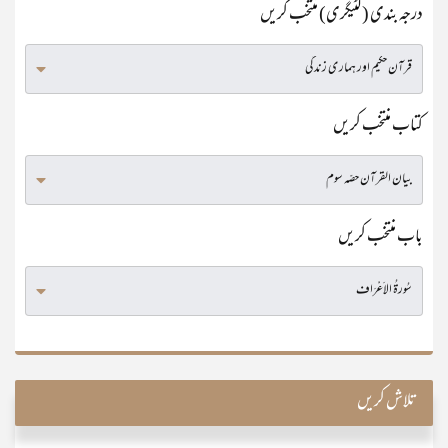
درجہ بندی (کٹیگری) منتخب کریں
کتاب منتخب کریں
باب منتخب کریں
تلاش کریں