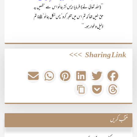
’’(اللہ تعالیٰ نے) فرمایا:پس اُتر جائو اس سے ‘تمہیں یہ
حق نہیں تھا کہ تم اس میں تکبر کرو‘ پس نکل جائو‘ یقینا تم
ذلیل و خوار ہو۔‘‘
>>>
Sharing Link
منتخب کریں