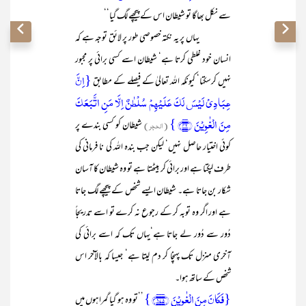
سے نکل بھاگا تو شیطان اس کے پیچھے لگ گیا‘‘
یہاں پر یہ نکتہ خصوصی طور پر لائق توجہ ہے کہ
انسان خود غلطی کرتا ہے‘ شیطان اسے کسی برائی پر مجبور
{اِنَّ
نہیں کرسکتا‘ کیونکہ اللہ تعالیٰ کے فیصلے کے مطابق
عِبَادِیۡ لَیۡسَ لَکَ عَلَیۡہِمۡ سُلۡطٰنٌ اِلَّا مَنِ اتَّبَعَکَ
مِنَ الۡغٰوِیۡنَ ﴿۴۲﴾ }
(الحجر)
شیطان کو کسی بندے پر
کوئی اختیار حاصل نہیں‘ لیکن جب بندہ اللہ کی نا فرمانی کی
طرف لپکتا ہے اور برائی کر بیٹھتا ہے تو وہ شیطان کا آسان
شکار بن جاتا ہے۔ شیطان ایسے شخص کے پیچھے لگ جاتا
ہے اور اگر وہ توبہ کر کے رجوع نہ کرے تو اسے تدریجاً
دُور سے دُور لے جاتا ہے‘یہاں تک کہ اسے برائی کی
آخری منزل تک پہنچا کر دم لیتا ہے‘ جیسا کہ بالآخر اس
شخص کے ساتھ ہوا۔
{فَکَانَ مِنَ الۡغٰوِیۡنَ ﴿۱۷۵﴾ }
’’تو وہ ہو گیا گمراہوں میں