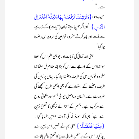
سے۔‘‘
{وَ لَوۡ شِئۡنَا لَرَفَعۡنٰہُ بِہَا وَ لٰکِنَّہٗۤ اَخۡلَدَ اِلَی
آیت ۱۷۶
الۡاَرۡضِ }
’’اور اگر ہم چاہتے تو ان (آیات) کے ذریعے
سے اُسے اور بلند کرتے مگر وہ تو زمین کی طرف ہی دھنستا
چلا گیا‘‘
یعنی اللہ تعالیٰ کی آیات اور جو بھی علم اس کو عطا
ہو اتھا اس کے ذریعے سے اس کو بڑا بلند مقام مل سکتا تھا
مگر وہ تو زمین ہی کی طرف دھنستا چلا گیا۔ یہاں پر زمین کی
طرف دھنسنے کے استعارے کو بھی اچھی طرح سمجھنے کی
ضرورت ہے۔ انسان دراصل حیوانی جسم اور ملکوتی روح
سے مرکب ہے۔ جسم کے اجزا ئے ترکیبی کا تعلق زمین
سے ہے‘ جیسا کہ سورۂ طٰہٰ کی آیت ۵۵میں فرمایا گیا :
{مِنۡہَا خَلَقۡنٰکُمۡ }
یعنی ہم نے تمہیں اس زمین سے
پیدا کیا۔ ا س کے برعکس انسانی روح کا تعلق عالم بالا سے