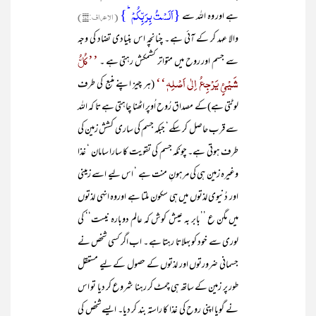
{اَلَسۡتُ بِرَبِّکُمۡ ؕ}
ہے اور وہ اللہ سے
(الاعراف:۱۷۲)
والا عہد کر کے آئی ہے ۔ چنانچہ اس بنیادی تضاد کی وجہ
’’کُلُّ
سے جسم اور روح میں متواتر کشمکش رہتی ہے ۔
شَیْئٍ یَرْجِعُ اِلٰی اَصْلِہٖ‘‘
(ہر چیز اپنے منبع کی طرف
لوٹتی ہے)کے مصداق رُوح اُوپر اٹھنا چاہتی ہے تا کہ اللہ
سے قرب حاصل کر سکے‘ جبکہ جسم کی ساری کشش زمین کی
طرف ہوتی ہے۔ چونکہ جسم کی تقویت کا سارا سامان ‘ غذا
وغیرہ زمین ہی کی مرہونِ منت ہے ‘ اس لیے اسے زمینی
اور دُنیوی لذتوں میں ہی سکون ملتا ہے اوروہ انہی لذتوں
میں مگن ع ’’بابر بہ عیش کوش کہ عالم دوبارہ نیست‘‘ کی
لوری سے خود کو بہلاتا رہتا ہے ۔ اب اگر کسی شخص نے
جسمانی ضرورتوں اور لذتوں کے حصول کے لیے مستقل
طور پر زمین کے ساتھ ہی چمٹ کر رہنا شروع کر دیا تو اس
نے گویا اپنی روح کی غذا کا راستہ بند کر دیا۔ ایسے شخص کی