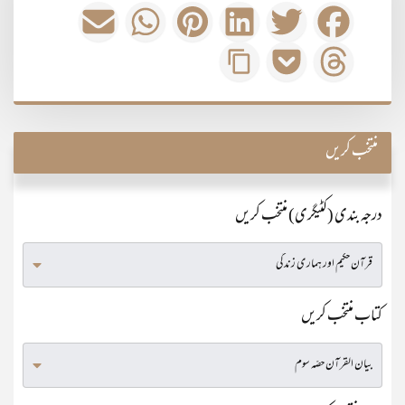
منتخب کریں
درجہ بندی (کٹیگری) منتخب کریں
کتاب منتخب کریں