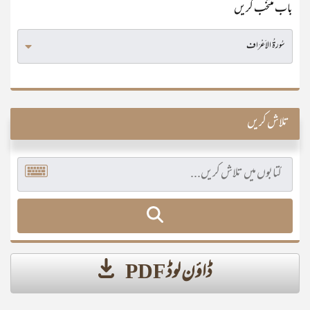
باب منتخب کریں
تلاش کریں
ڈاؤن لوڈ PDF