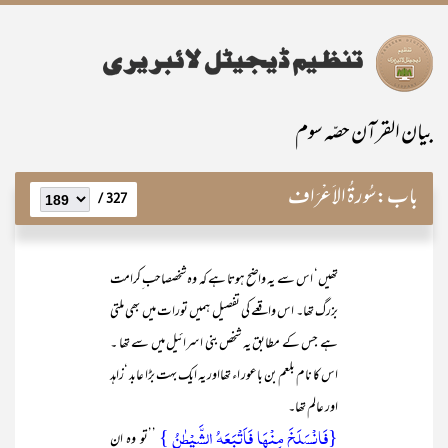
بیان القرآن حصّہ سوم
باب:
سُورۃُ الاَعْرَاف
327 /
تھیں‘ اس سے یہ واضح ہوتا ہے کہ وہ شخصصاحب ِکرامت
بزرگ تھا۔ اس واقعے کی تفصیل ہمیں تورات میں بھی ملتی
ہے جس کے مطابق یہ شخص بنی اسرائیل میں سے تھا ۔
اس کا نام بلعم بن باعور اء تھااور یہ ایک بہت بڑا عابد ‘زاہد
اور عالم تھا۔
{فَانْسَلَخَ مِنْہَا فَاَتْبَعَہُ الشَّیْطٰنُ }
’’تو وہ ان