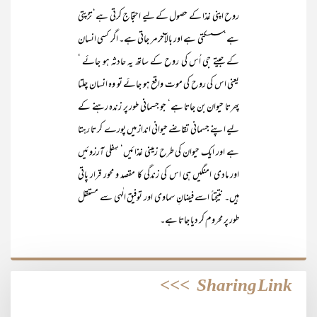
روح اپنی غذا کے حصول کے لیے احتجاج کرتی ہے‘ تڑپتی
ہے‘ سسکتی ہے اور بالآخر مر جاتی ہے۔ اگر کسی انسان
کے جیتے جی اُس کی روح کے ساتھ یہ حادثہ ہو جائے ‘
یعنی اس کی روح کی موت واقع ہو جائے تو وہ انسان چلتا
پھرتا حیوان بن جاتا ہے‘ جو جسمانی طور پر زندہ رہنے کے
لیے اپنے جسمانی تقاضے حیوانی انداز میں پورے کر تا رہتا
ہے اور ایک حیوان کی طرح زمینی غذائیں‘ سِفلی آرزوئیں
اور مادی امنگیں ہی اس کی زندگی کا مقصد و محور قرار پاتی
ہیں۔ نتیجتاً اسے فیضانِ سماوی اور توفیق الٰہی سے مستقل
طور پر محروم کر دیا جاتا ہے۔
>>>
Sharing Link