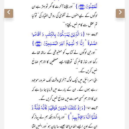
تَعۡقِلُوۡنَ ﴿۱۶۹﴾}
’’اور یقینا آخرت کا گھر تو بہتر ہے ان
لوگوں کے لیے جنہوں نے تقویٰ کی روش اختیار کی‘ تو کیا
تم عقل سے کام نہیں لیتے؟‘‘
{وَ الَّذِیۡنَ یُمَسِّکُوۡنَ بِالۡکِتٰبِ وَ اَقَامُوا
آیت ۱۷۰
الصَّلٰوۃَ ؕ اِنَّا لَا نُضِیۡعُ اَجۡرَ الۡمُصۡلِحِیۡنَ ﴿۱۷۰﴾}
’’اورجن لوگوں نے کتاب کو مضبوطی کے ساتھ تھامے
رکھا اور نماز قائم کی‘ تویقیناایسے مصلحین کا اجرہم ضائع
نہیں کریں گے۔‘‘
بنی اسرائیل میں نیک لوگ آخری وقت تک ضرور موجود
رہے ہوں گے۔ ان کے بارے میں فرمایا جا رہا ہے کہ
ان کا اجر ہم کسی صورت میں ضائع نہیں کریں گے۔
{وَ اِذۡ نَتَقۡنَا الۡجَبَلَ فَوۡقَہُمۡ کَاَنَّہٗ ظُلَّۃٌ وَّ
آیت ۱۷۱
ظَنُّوۡۤا اَنَّہٗ وَاقِعٌۢ بِہِمۡ ۚ}
’’اور یاد کرو جبکہ ہم نے پہاڑ کو
ان کے اوپر ایسے اٹھا دیا تھا جیسے سائبان ہو‘ اور انہیں لگتا