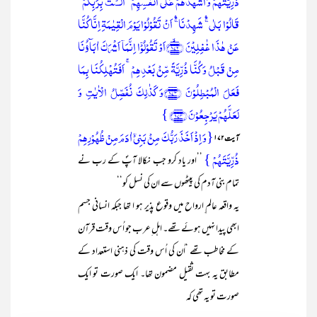
ذُرِّیَّتَہُمۡ وَ اَشۡہَدَہُمۡ عَلٰۤی اَنۡفُسِہِمۡ ۚ اَلَسۡتُ بِرَبِّکُمۡ ؕ
قَالُوۡا بَلٰی ۚۛ شَہِدۡنَا ۚۛ اَنۡ تَقُوۡلُوۡا یَوۡمَ الۡقِیٰمَۃِ اِنَّا کُنَّا
عَنۡ ہٰذَا غٰفِلِیۡنَ ﴿۱۷۲﴾ۙاَوۡ تَقُوۡلُوۡۤا اِنَّمَاۤ اَشۡرَکَ اٰبَآؤُنَا
مِنۡ قَبۡلُ وَ کُنَّا ذُرِّیَّۃً مِّنۡۢ بَعۡدِہِمۡ ۚ اَفَتُہۡلِکُنَا بِمَا
فَعَلَ الۡمُبۡطِلُوۡنَ ﴿۱۷۳﴾وَ کَذٰلِکَ نُفَصِّلُ الۡاٰیٰتِ وَ
لَعَلَّہُمۡ یَرۡجِعُوۡنَ ﴿۱۷۴﴾ }
{وَ اِذۡ اَخَذَ رَبُّکَ مِنۡۢ بَنِیۡۤ اٰدَمَ مِنۡ ظُہُوۡرِہِمۡ
آیت ۱۷۲
ذُرِّیَّتَہُمۡ }
’’اور یاد کرو جب نکالا آپؐ کے رب نے
تمام بنی آدم کی پیٹھوں سے ان کی نسل کو‘‘
یہ واقعہ عالم ِارواح میں وقوع پذیر ہو ا تھا جبکہ انسانی جسم
ابھی پیدا نہیں ہوئے تھے۔ اہل ِعرب جو اُس وقت قرآن
کے مخاطب تھے ‘اُن کی اُس وقت کی ذہنی استعداد کے
مطابق یہ بہت ثقیل مضمون تھا۔ ایک صورت تو ایک
صورت تو یہ تھی کہ