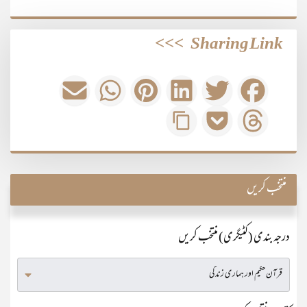
>>>
Sharing Link
منتخب کریں
درجہ بندی (کٹیگری) منتخب کریں