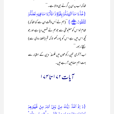
تھا کہ اب یہ ان پر گرنے ہی والا ہے۔‘‘
{خُذُوۡا مَاۤ اٰتَیۡنٰکُمۡ بِقُوَّۃٍ وَّ اذۡکُرُوۡا مَا فِیۡہِ لَعَلَّکُمۡ
تَتَّقُوۡنَ ﴿۱۷۱﴾٪}
’’(ہم نے اُس وقت ان سے کہا تھا کہ)
تھام لو اس کو مضبوطی سے جو ہم نے تمہیں دیا ہے اور جو
کچھ اس میں ہے اس کو یاد رکھو تا کہ تم (غلط روی سے)
بچتے رہو۔‘‘
اب آخری تین رکوعوں میں فلسفہ ٔ دین کے اعتبار سے
بہت اہم مضامین آ رہے ہیں۔
آیات ۱۷۲ تا ۱۷۴
{وَ اِذۡ اَخَذَ رَبُّکَ مِنۡۢ بَنِیۡۤ اٰدَمَ مِنۡ ظُہُوۡرِہِمۡ