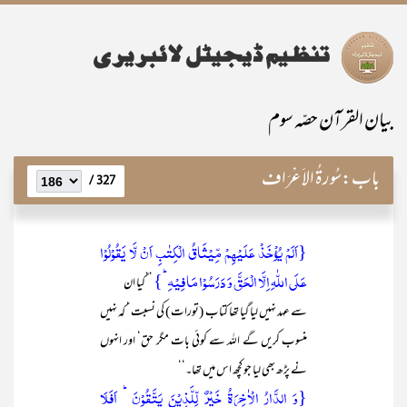
بیان القرآن حصّہ سوم
باب:
سُورۃُ الاَعْرَاف
327 /
{اَلَمۡ یُؤۡخَذۡ عَلَیۡہِمۡ مِّیۡثَاقُ الۡکِتٰبِ اَنۡ لَّا یَقُوۡلُوۡا
عَلَی اللّٰہِ اِلَّا الۡحَقَّ وَ دَرَسُوۡا مَا فِیۡہِ ؕ}
’’کیا ان
سے عہد نہیں لیا گیا تھا کتاب (تورات ) کی نسبت ‘ کہ نہیں
منسوب کریں گے اللہ سے کوئی بات مگر حق‘ اور انہوں
نے پڑھ بھی لیا جو کچھ اس میں تھا۔‘‘
{وَ الدَّارُ الۡاٰخِرَۃُ خَیۡرٌ لِّلَّذِیۡنَ یَتَّقُوۡنَ ؕ اَفَلَا