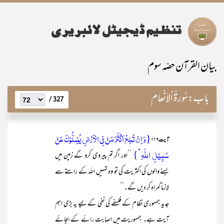
بیان القرآن حصّہ سوم
باب:
سُورۃُ اْلاَنْعام
327 /
{وَ اِنۡ تُطِعۡ اَکۡثَرَ مَنۡ فِی الۡاَرۡضِ یُضِلُّوۡکَ عَنۡ
آیت ۱۱۶
سَبِیۡلِ اللّٰہِ ؕ}
’’اور اگر تم پیروی کرو گے زمین میں
بسنے والوں کی اکثریت کی تو وہ تمہیں اللہ کے راستے سے
لازماً گمراہ کر دیں گے۔‘‘
جدید جمہوری نظام کے فلسفے کی نفی کے لیے یہ بڑی اہم
آیت ہے۔ جمہوریت میں اصابت ِرائے کے بجائے