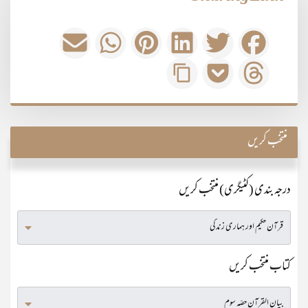
منتخب کریں
درجہ بندی (کٹیگری) منتخب کریں
کتاب منتخب کریں