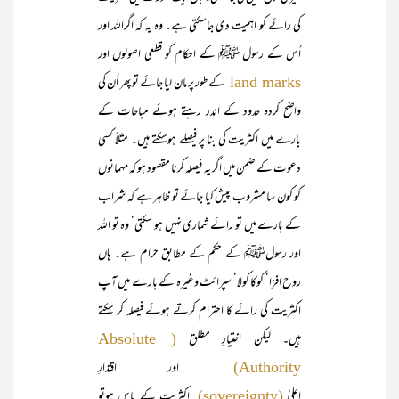
کی رائے کو اہمیت دی جاسکتی ہے۔ وہ یہ کہ اگراللہ اور
اُس کے رسول ﷺ کے احکام کو قطعی اصولوں اور
کے طور پر مان لیا جائے تو پھر اُن کی
land marks
واضح کردہ حدود کے اندر رہتے ہوئے مباحات کے
بارے میں اکثریت کی بنا پر فیصلے ہوسکتے ہیں۔ مثلاً کسی
دعوت کے ضمن میں اگر یہ فیصلہ کرنا مقصود ہو کہ مہمانوں
کو کون سا مشروب پیش کیا جائے تو ظاہر ہے کہ شراب
کے بارے میں تو رائے شماری نہیں ہو سکتی‘ وہ تو اللہ
اور رسولﷺ کے حکم کے مطابق حرام ہے۔ ہاں
روح افزا‘ کوکا کولا‘ سپرائٹ وغیرہ کے بارے میں آپ
اکثریت کی رائے کا احترام کرتے ہوئے فیصلہ کر سکتے
ہیں۔ لیکن اختیارِ مطلق
( Absolute
اور اقتدارِ
Authority)
اعلیٰ
اکثریت کے پاس ہوتو
(sovereignty)