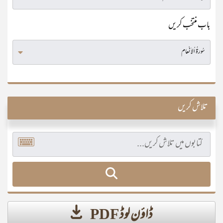
باب منتخب کریں
تلاش کریں
ڈاؤن لوڈ PDF