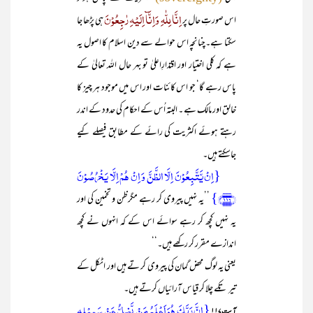
اِنَّا لِلّٰہِ وَاِنَّآ اِلَیْہِ رٰجِعُوْنَ
اس صورتِ حال پر
ہی پڑھا جا
سکتا ہے۔چنانچہ اس حوالے سے دین اسلام کا اصول یہ
ہے کہ کلی اختیار اور اقتدارِاعلیٰ تو بہر حال اللہ تعالیٰ کے
پاس رہے گا‘ جو اس کائنات اور اس میں موجود ہر چیز کا
خالق اور مالک ہے ۔ البتہ اُس کے احکام کی حدود کے اندر
رہتے ہوئے اکثریت کی رائے کے مطابق فیصلے کیے
جاسکتے ہیں۔
{اِنۡ یَّتَّبِعُوۡنَ اِلَّا الظَّنَّ وَ اِنۡ ہُمۡ اِلَّا یَخۡرُصُوۡنَ
﴿۱۱۶﴾}
’’یہ نہیں پیروی کر رہے مگرظن و تخمین کی اور
یہ نہیں کچھ کر رہے سوائے اس کے کہ انہوں نے کچھ
اندازے مقرر کر رکھے ہیں۔‘‘
یعنی یہ لوگ محض گمان کی پیروی کر تے ہیں اور اٹکل کے
تیر تکے چلا کر قیاس آرائیاں کرتے ہیں۔
{اِنَّ رَبَّکَ ہُوَ اَعۡلَمُ مَنۡ یَّضِلُّ عَنۡ سَبِیۡلِہٖ
آیت۱۱۷