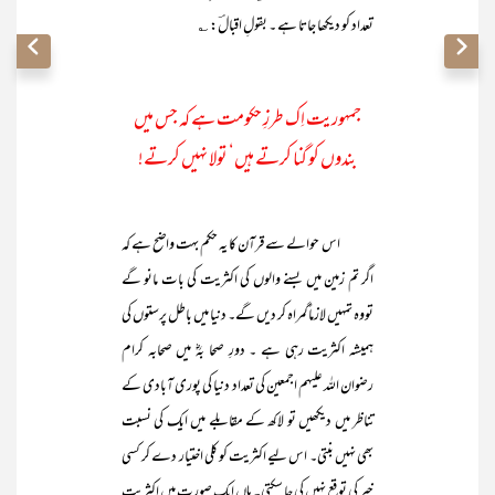
تعداد کو دیکھا جاتا ہے ۔ بقولِ اقبالؔ: ؎
جمہوریت اِک طرزِ حکومت ہے کہ جس میں
بندوں کو گنا کرتے ہیں‘ تولا نہیں کرتے!
اس حوالے سے قرآن کا یہ حکم بہت واضح ہے کہ
اگر تم زمین میں بسنے والوں کی اکثریت کی بات مانو گے
تووہ تمہیں لازماًگمراہ کر دیں گے۔ دنیا میں باطل پرستوں کی
ہمیشہ اکثریت رہی ہے ۔ دورِ صحا بہؓ میں صحابہ کرام
رضوان اللہ علیہم اجمعین کی تعداد دنیا کی پوری آبادی کے
تناظر میں دیکھیں تو لاکھ کے مقابلے میں ایک کی نسبت
بھی نہیں بنتی۔ اس لیے اکثریت کو کلی اختیار دے کر کسی
خیر کی توقع نہیں کی جا سکتی۔ ہاں ایک صورت میں اکثریت