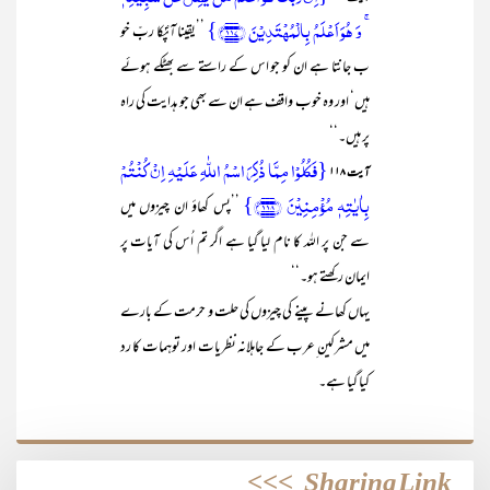
ۚ وَ ہُوَ اَعۡلَمُ بِالۡمُہۡتَدِیۡنَ ﴿۱۱۷﴾}
’’یقینا آپؐکا ربّ خو
ب جانتا ہے ان کو جو اس کے راستے سے بھٹکے ہوئے
ہیں‘ اور وہ خوب واقف ہے ان سے بھی جو ہدایت کی راہ
پر ہیں۔‘‘
{فَکُلُوۡا مِمَّا ذُکِرَ اسۡمُ اللّٰہِ عَلَیۡہِ اِنۡ کُنۡتُمۡ
آیت ۱۱۸
بِاٰیٰتِہٖ مُؤۡمِنِیۡنَ ﴿۱۱۸﴾}
’’پس کھاؤ ان چیزوں میں
سے جن پر اللہ کا نام لیا گیا ہے اگر تم اُس کی آیات پر
ایمان رکھتے ہو۔‘‘
یہاں کھانے پینے کی چیزوں کی حلت و حرمت کے بارے
میں مشرکین ِعرب کے جاہلانہ نظریات اور توہمات کا رد
کیا گیا ہے۔
>>>
Sharing Link