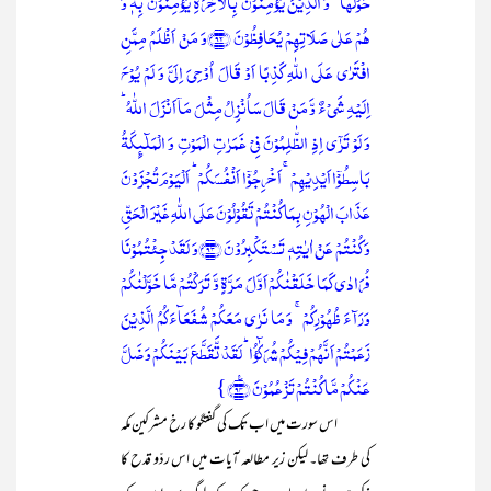
حَوۡلَہَا ؕ وَ الَّذِیۡنَ یُؤۡمِنُوۡنَ بِالۡاٰخِرَۃِ یُؤۡمِنُوۡنَ بِہٖ وَ
ہُمۡ عَلٰی صَلَاتِہِمۡ یُحَافِظُوۡنَ ﴿۹۲﴾وَ مَنۡ اَظۡلَمُ مِمَّنِ
افۡتَرٰی عَلَی اللّٰہِ کَذِبًا اَوۡ قَالَ اُوۡحِیَ اِلَیَّ وَ لَمۡ یُوۡحَ
اِلَیۡہِ شَیۡءٌ وَّ مَنۡ قَالَ سَاُنۡزِلُ مِثۡلَ مَاۤ اَنۡزَلَ اللّٰہُ ؕ
وَ لَوۡ تَرٰۤی اِذِ الظّٰلِمُوۡنَ فِیۡ غَمَرٰتِ الۡمَوۡتِ وَ الۡمَلٰٓئِکَۃُ
بَاسِطُوۡۤا اَیۡدِیۡہِمۡ ۚ اَخۡرِجُوۡۤا اَنۡفُسَکُمۡ ؕ اَلۡیَوۡمَ تُجۡزَوۡنَ
عَذَابَ الۡہُوۡنِ بِمَا کُنۡتُمۡ تَقُوۡلُوۡنَ عَلَی اللّٰہِ غَیۡرَ الۡحَقِّ
وَ کُنۡتُمۡ عَنۡ اٰیٰتِہٖ تَسۡتَکۡبِرُوۡنَ ﴿۹۳﴾وَ لَقَدۡ جِئۡتُمُوۡنَا
فُرَادٰی کَمَا خَلَقۡنٰکُمۡ اَوَّلَ مَرَّۃٍ وَّ تَرَکۡتُمۡ مَّا خَوَّلۡنٰکُمۡ
وَرَآءَ ظُہُوۡرِکُمۡ ۚ وَ مَا نَرٰی مَعَکُمۡ شُفَعَآءَکُمُ الَّذِیۡنَ
زَعَمۡتُمۡ اَنَّہُمۡ فِیۡکُمۡ شُرَکٰٓؤُا ؕ لَقَدۡ تَّقَطَّعَ بَیۡنَکُمۡ وَ ضَلَّ
عَنۡکُمۡ مَّا کُنۡتُمۡ تَزۡعُمُوۡنَ ﴿٪۹۴﴾}
اس سورت میں اب تک کی گفتگو کا رخ مشرکین مکہ
کی طرف تھا۔ لیکن زیر مطالعہ آیات میں اس ردّو قدح کا