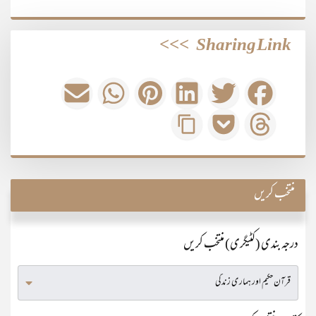
>>>
Sharing Link
منتخب کریں
درجہ بندی (کٹیگری) منتخب کریں