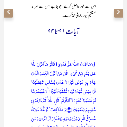
اس سے نور حاصل کرے‘ جو چاہے اس سے صراطِ
مستقیم کی راہنمائی اخذ کر لے۔
آیات ۹۱ تا ۹۴
{وَ مَا قَدَرُوا اللّٰہَ حَقَّ قَدۡرِہٖۤ اِذۡ قَالُوۡا مَاۤ اَنۡزَلَ اللّٰہُ
عَلٰی بَشَرٍ مِّنۡ شَیۡءٍ ؕ قُلۡ مَنۡ اَنۡزَلَ الۡکِتٰبَ الَّذِیۡ
جَآءَ بِہٖ مُوۡسٰی نُوۡرًا وَّ ہُدًی لِّلنَّاسِ تَجۡعَلُوۡنَہٗ
قَرَاطِیۡسَ تُبۡدُوۡنَہَا وَ تُخۡفُوۡنَ کَثِیۡرًا ۚ وَ عُلِّمۡتُمۡ مَّا
لَمۡ تَعۡلَمُوۡۤا اَنۡتُمۡ وَ لَاۤ اٰبَآؤُکُمۡ ؕ قُلِ اللّٰہُ ۙ ثُمَّ ذَرۡہُمۡ فِیۡ
خَوۡضِہِمۡ یَلۡعَبُوۡنَ ﴿۹۱﴾وَ ہٰذَا کِتٰبٌ اَنۡزَلۡنٰہُ مُبٰرَکٌ
مُّصَدِّقُ الَّذِیۡ بَیۡنَ یَدَیۡہِ وَ لِتُنۡذِرَ اُمَّ الۡقُرٰی وَ مَنۡ