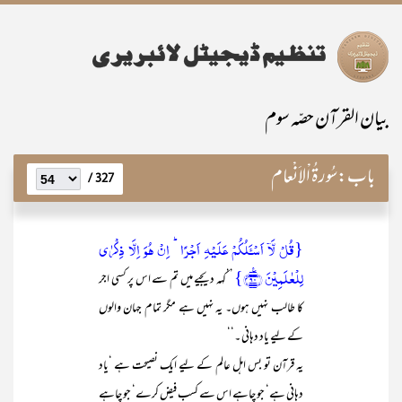
بیان القرآن حصّہ سوم
باب:
سُورۃُ اْلاَنْعام
327 /
{قُلۡ لَّاۤ اَسۡـَٔلُکُمۡ عَلَیۡہِ اَجۡرًا ؕ اِنۡ ہُوَ اِلَّا ذِکۡرٰی
لِلۡعٰلَمِیۡنَ ﴿٪۹۰﴾}
’’کہہ دیجیے میں تم سے اس پر کسی اجر
کا طالب نہیں ہوں۔ یہ نہیں ہے مگر تمام جہان والوں
کے لیے یاد دہانی ۔‘‘
یہ قرآن تو بس اہل عالم کے لیے ایک نصیحت ہے ‘یاد
دہانی ہے‘ جو چاہے اس سے کسب فیض کرے‘ جو چاہے