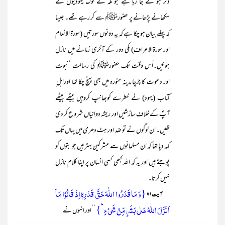
ذکر ہو نے جا رہا ہے جو مکہ کے لوگ یہودیوں کے
سکھانے پڑھانے پر حضورﷺ سے کر رہے تھے۔ جیسا
کہ پہلے بیان ہو چکا ہے کہ یہ دونوں سورتیں (سورۃ الانعام
اور سورۃالاعراف) مکی دور کے آخری زمانے میں نازل
ہوئیں۔اُس وقت تک حضورﷺ کی رسالت ‘نبوت
اور دعوت کا چرچا مدینہ منورہ میں بھی پہنچ چکا تھا اوراہل ِ
کتاب (یہود) نے خطرے کوبھانپ کروہیں بیٹھے بیٹھے
آپؐ کے خلاف سازشیں اور ریشہ دوانیاں شروع کر دی
تھیں۔ ان لوگوں نے تو ضد اور ہٹ دھرمی میں یہاں تک
کہہ دیا تھا کہ ان مسلمانوں سے مشرکین بہتر ہیں جو بتوں کو
پوجتے ہیں اور یہ کہ اللہ کبھی کسی انسان پر اپنا کلام نازل
نہیں کرتا۔
{وَ مَا قَدَرُوا اللّٰہَ حَقَّ قَدۡرِہٖۤ اِذۡ قَالُوۡا مَاۤ
آیت ۹۱
اَنۡزَلَ اللّٰہُ عَلٰی بَشَرٍ مِّنۡ شَیۡءٍ ؕ}
’’اور انہوں نے