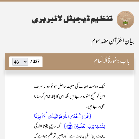
بیان القرآن حصّہ سوم
باب:
سُورۃُ اْلاَنْعام
327 /
نیک دوست احباب کی معیت حاصل ہو تو وہ نہ صرف
اس کو صحیح مشورہ دیتے ہیں بلکہ اس کا ہاتھ تھام کر سہارا
بھی دیتے ہیں۔
{قُلۡ اِنَّ ہُدَی اللّٰہِ ہُوَ الۡہُدٰی ؕ وَ اُمِرۡنَا
لِنُسۡلِمَ لِرَبِّ الۡعٰلَمِیۡنَ ﴿ۙ۷۱﴾}
’’کہہ دیجیے یقینا اللہ کی
ہدایت ہی اصل ہدایت ہے ‘اور ہمیں تو حکم ہوا ہے کہ