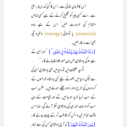
اُس کا فرمان شدنی ہے۔ اس کا کُنْ کہہ دینا بر حق
ہے۔ اسے کسی چیز کو تخلیق کرنے کے لیے کسی خاص
اہتمام کی ضرورت نہیں‘ اس کے لیے مادہ
یا توانائی
وغیرہ کچھ
(energy)
(material)
بھی اسے درکار نہیں۔
{وَ لَہُ الۡمُلۡکُ یَوۡمَ یُنۡفَخُ فِی الصُّوۡرِ ؕ }
’’اور اُسی کے
لیے ہو گی بادشاہی جس دن صور پھونکا جائے گا۔‘‘
اگرچہ حقیقت میں تو دنیا میں بھی بادشاہی اُسی کی
ہے لیکن دنیا میں جھوٹے سچے کئی بادشاہ ڈراموں کے
کرداروں کی طرح اِدھر اُدھر بیٹھے ہوئے ہیں۔ مگر یہ سب
کے سب نسیاً منسیا ہو جائیں گے اور قیامت کے دن
سب کو صرف اللہ ہی کی بادشاہی نظر آئے گی۔ لہٰذا اس
وقت تمام جن و انس کو مخاطب کر کے پوچھا جائے گا:
{لِمَنِ الۡمُلۡکُ الۡیَوۡمَ}
کہ آج بادشاہی کس کی ہے ؟پھر