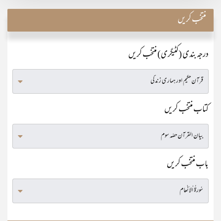
منتخب کریں
درجہ بندی (کٹیگری) منتخب کریں
کتاب منتخب کریں
باب منتخب کریں