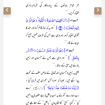
ہم تمام جہانوں کے پروردگار کی فرمانبرداری
اختیارکریں۔‘‘
{وَ اَنۡ اَقِیۡمُوا الصَّلٰوۃَ وَ اتَّقُوۡہُ ؕ وَ ہُوَ الَّذِیۡۤ
آیت ۷۲
اِلَیۡہِ تُحۡشَرُوۡنَ ﴿۷۲﴾}
’’اور یہ کہ نماز قائم کرو اور اللہ کا
تقویٰ اختیار کرو۔اور وہی ہے جس کی طرف تمہیں جمع کر
دیا جائے گا۔‘‘
{وَ ہُوَ الَّذِیۡ خَلَقَ السَّمٰوٰتِ وَ الۡاَرۡضَ
آیت ۷۳
بِالۡحَقِّ ؕ}
’’ اور وہی ہے جس نے آسمان اور زمین
بنائے ہیں حق کے ساتھ۔‘‘
یعنی یہ زمین و آسمان اللہ تعالیٰ نے خاص مقصدکے تحت
پیدا کیے ہیں۔ جیسا کہ سورۂ آلِ عمران میں فرمایا گیا :
{رَبَّنَا مَا خَلَقۡتَ ہٰذَا بَاطِلًا ۚ}
(آیت۱۹۱)
’’اے
رب ہمارے ‘تو نے یہ سب باطل (بے مقصد) پیدا نہیں
کیا‘‘۔ گویا ’’حق‘‘ کا لفظ یہاں ’’باطل‘‘ کے مقابلے میں