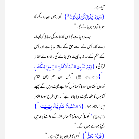
آیا ہے۔
{وَ یَوۡمَ یَقُوۡلُ کُنۡ فَیَکُوۡنُ ۬ؕ }
’’ اور جس دن وہ کہے گا
ہو جا تو وہ ہو جائے گا۔‘‘
جب وہ چاہے گا اس کائنات کی بساط کو لپیٹ
دے گا۔ اُسی نے اسے حق کے ساتھ بنایا ہے اور اُسی
کے حکم کے ساتھ یہ لپیٹ دی جائے گی۔ ازروئے الفاظ
{یَوۡمَ نَطۡوِی السَّمَآءَ کَطَیِّ السِّجِلِّ لِلۡکُتُبِ
قرآنی:
ؕ}
(الانبیائ: ۱۰۴)
’’جس دن ہم (ان تمام
خلاؤں‘فضاؤں اور) آسمانوں کو ایسے لپیٹ دیں گے جیسے
کتابوں کا طومارلپیٹ دیا جاتا ہے‘‘۔اسی طرح سورۃ الزمر
{وَ السَّمٰوٰتُ مَطۡوِیّٰتٌۢ بِیَمِیۡنِہٖ ؕ}
میں ارشاد ہوا:
’
(آیت ۶۷)
’اور(اُس روز) آسمان اللہ کے داہنے ہاتھ میں
لپٹے ہوئے ہوں گے۔‘‘
{قَوۡلُہُ الۡحَقُّ ؕ}
’’اُس کا فرمان ہی حق ہے۔‘‘