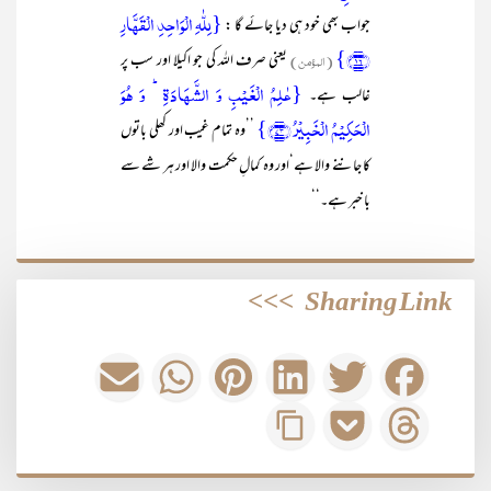
{لِلّٰہِ الۡوَاحِدِ الۡقَہَّارِ
جواب بھی خود ہی دیا جائے گا :
﴿۱۶﴾}
(المؤمن)
یعنی صرف اللہ کی جو اکیلا اور سب پر
{عٰلِمُ الۡغَیۡبِ وَ الشَّہَادَۃِ ؕ وَ ہُوَ
غالب ہے۔
الۡحَکِیۡمُ الۡخَبِیۡرُ ﴿۷۳﴾}
’’وہ تمام غیب اور کھلی باتوں
کا جاننے والا ہے‘اور وہ کمالِ حکمت والا اور ہر شے سے
با خبر ہے۔‘‘
>>>
Sharing Link