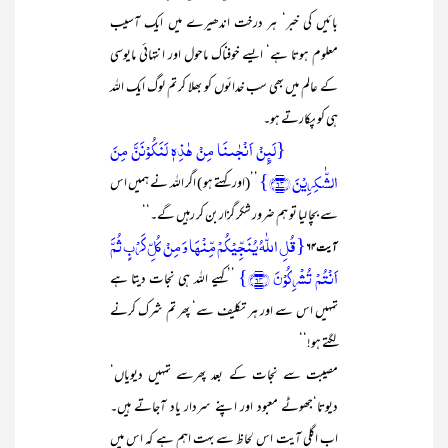
بائیں کی خبر‘ ہر درخت اندھیرے میں ایک آسیب
معلوم ہوتا ہے‘ ایسے خوفناک ماحول اور انتہائی مایوسی
کے عالم میں بھی سب خدائوں کو بھلا کر تم لوگ ایک اللہ
ہی کو پکارتے ہو۔
{لَئِنۡ اَنۡجٰىنَا مِنۡ ہٰذِہٖ لَنَکُوۡنَنَّ مِنَ
الشّٰکِرِیۡنَ ﴿۶۳﴾}
’’(اور کہتے ہو ) اگر اللہ نے ہمیں اس
سے بچا لیا تو ہم ضرور شکر گزار بن کر رہیں گے۔‘‘
{قُلِ اللّٰہُ یُنَجِّیۡکُمۡ مِّنۡہَا وَ مِنۡ کُلِّ کَرۡبٍ ثُمَّ
آیت ۶۴
اَنۡتُمۡ تُشۡرِکُوۡنَ ﴿۶۴﴾}
’’کہیے اللہ ہی نجات دیتا ہے
تمہیں اس سے اور ہر تکلیف سے‘ پھر تم شرک کرنے
لگتے ہو!‘‘
مصیبت سے نجات کے بعد پھرسے تمہیں دیویاں‘
دیوتا‘جھوٹے معبود اور اپنے سردار یاد آجاتے ہیں۔
اب اگلی آیت اس لحاظ سے بہت اہم ہے کہ اس میں