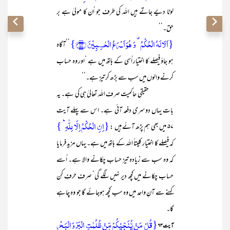
لوٹا دیے جاتے ہیں اللہ کی طرف جو اُن کا مولیٰ ہے بر
حق۔‘‘
{اَلَا لَہُ الۡحُکۡمُ ۟ وَ ہُوَ اَسۡرَعُ الۡحٰسِبِیۡنَ ﴿۶۲﴾}
’’آگاہ
ہو جاؤ فیصلے کا اختیار اُسی کے ہاتھ میں ہے ‘اور وہ حساب
کرنے والوں میں سب سے بڑھ کر تیز ہے۔‘‘
حقیقی حاکمیت صرف اللہ تعالیٰ ہی کی ہے۔ یہ
بات یہاں دوسری دفعہ آئی ہے۔ اس سے پہلے آیت
{اِنِ الۡحُکۡمُ اِلَّا لِلّٰہِ ؕ }
۵۷ میں بھی ہم پڑھ آئے ہیں :
کہ فیصلے کا اختیار کلیتاً اللہ کے ہاتھ میں ہے۔ یہاں مزید فرمایا
کہ وہ سب سے زیادہ تیز حساب چکانے والا ہے۔ اُسے
حساب چکانے میں کچھ دیر نہیں لگے گی‘ صرف حرفِ کن
کہنے سے آنِ واحد میں وہ سب کچھ ہوجائے گا جو وہ چاہے
گا۔
{قُلۡ مَنۡ یُّنَجِّیۡکُمۡ مِّنۡ ظُلُمٰتِ الۡبَرِّ وَ الۡبَحۡرِ
آیت ۶۳