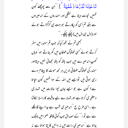
تَدۡعُوۡنَہٗ تَضَرُّعًا وَّ خُفۡیَۃً ۚ}
’’ان سے پوچھئے کون
تمہیں نجات دیتا ہے خشکی اور سمندروں کے اندھیروں
سے جبکہ تم اُسی کو پکارتے ہو بہت ہی گڑگڑاتے ہوئے
اور (دل ہی دل میں) چپکے چپکے۔‘‘
کبھی تم نے غور کیا کہ جب تم سمندر میں سفر
کرتے ہوئے کسی خوفناک طوفان میں گھر جاتے ہو ‘ وہاں
گھپ اندھیرے میں جب ہاتھ کو ہاتھ سجھائی نہیں دیتااور
سمندر کی خوفناک طوفانی لہریں ہر لمحہ موت کا پیغام دے
رہی ہوتی ہیں توایسے میں اللہ کے سوا تمہیں کون بچاتا
ہے؟ کون ہے جو ایسے جان لیوا حالات میں تمہاری
دستگیری کرتا ہے اور تمہارے لیے عافیت کا راستہ نکالتا
ہے ۔اسی طرح ع ’’اندھیری شب ہے جدااپنے قافلے
سے ہے تو !‘‘ کے مصداق جب کوئی قافلہ صحرا میں بھٹک
جاتا ہے ‘ اندھیری رات میں نہ دائیں کا پتا ہوتا ہے نہ