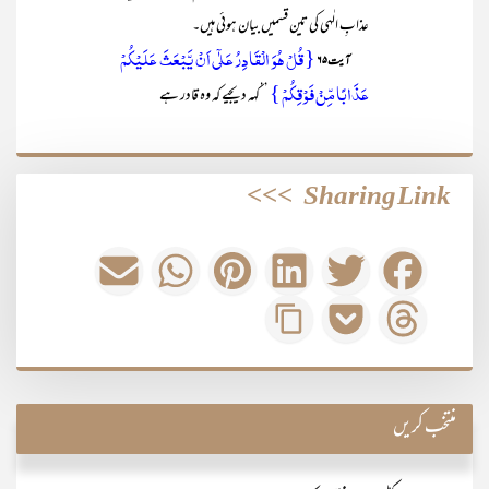
عذابِ الٰہی کی تین قسمیں بیان ہوئی ہیں۔
{قُلۡ ہُوَ الۡقَادِرُ عَلٰۤی اَنۡ یَّبۡعَثَ عَلَیۡکُمۡ
آیت ۶۵
عَذَابًا مِّنۡ فَوۡقِکُمۡ }
’’کہہ دیجیے کہ وہ قادر ہے
>>>
Sharing Link
منتخب کریں