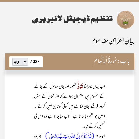
بیان القرآن حصّہ سوم
باب:
سُورۃُ اْلاَنْعام
327 /
تَوَفّٰی
اب یہاں پھرلفظ
شعور اور جان دونوں کے جانے
کے مفہوم میں استعمال ہوا ہے کہ اللہ تعالیٰ کے مقرر
کردہ فرشتے جان نکالنے میں کوئی کوتاہی نہیں کرتے ۔
انہیں جو حکم دیا جاتا ہے ‘ جب دیا جاتا ہے وہ اس کی
تعمیل کرتے ہیں۔
{ ثُمَّ رُدُّوۡۤا اِلَی اللّٰہِ مَوۡلٰىہُمُ الۡحَقِّ ؕ}
’’پھر وہ
آیت ۶۲