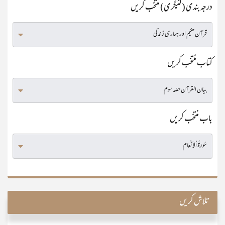
درجہ بندی (کٹیگری) منتخب کریں
کتاب منتخب کریں
باب منتخب کریں
تلاش کریں