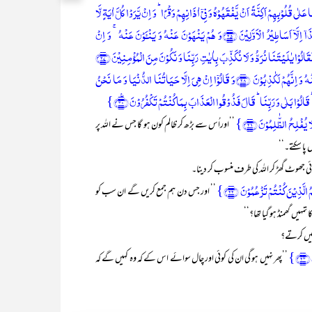
اِلَیۡکَ ۚ وَ جَعَلۡنَا عَلٰی قُلُوۡبِہِمۡ اَکِنَّۃً اَنۡ یَّفۡقَہُوۡہُ وَ فِیۡۤ اٰذَانِہِمۡ وَقۡرًا ؕ وَ اِنۡ یَّرَوۡا کُلَّ اٰیَۃٍ لَّا
یُؤۡمِنُوۡا بِہَا ؕ حَتّٰۤی اِذَا جَآءُوۡکَ یُجَادِلُوۡنَکَ یَقُوۡلُ الَّذِیۡنَ کَفَرُوۡۤا اِنۡ ہٰذَاۤ اِلَّاۤ اَسَاطِیۡرُ الۡاَوَّلِیۡنَ ﴿۲۵﴾وَ ہُمۡ یَنۡہَوۡنَ عَنۡہُ وَ یَنۡـَٔوۡنَ عَنۡہُ ۚ وَ اِنۡ
یُّہۡلِکُوۡنَ اِلَّاۤ اَنۡفُسَہُمۡ وَ مَا یَشۡعُرُوۡنَ ﴿۲۶﴾وَ لَوۡ تَرٰۤی اِذۡ وُقِفُوۡا عَلَی النَّارِ فَقَالُوۡا یٰلَیۡتَنَا نُرَدُّ وَ لَا نُکَذِّبَ بِاٰیٰتِ رَبِّنَا وَ نَکُوۡنَ مِنَ الۡمُؤۡمِنِیۡنَ ﴿۲۷﴾
بَلۡ بَدَا لَہُمۡ مَّا کَانُوۡا یُخۡفُوۡنَ مِنۡ قَبۡلُ ؕ وَ لَوۡ رُدُّوۡا لَعَادُوۡا لِمَا نُہُوۡا عَنۡہُ وَ اِنَّہُمۡ لَکٰذِبُوۡنَ ﴿۲۸﴾وَ قَالُوۡۤا اِنۡ ہِیَ اِلَّا حَیَاتُنَا الدُّنۡیَا وَ مَا نَحۡنُ
یُفۡلِحُ الظّٰلِمُوۡنَ ﴿۲۱﴾}
’’اوراُس سے بڑھ کر ظالم کون ہو گا جس نے اللہ پر
 پا سکتے۔‘‘
کوئی جھوٹ گھڑ کر اللہ کی طرف منسوب کر دینا۔
الَّذِیۡنَ کُنۡتُمۡ تَزۡعُمُوۡنَ ﴿۲۲﴾}
’’ اور جس دن ہم جمع کریں گے ان سب کو
یں گھمنڈ ہو گیا تھا؟‘‘
نہیں کرتے؟
۲﴾}
’’پھر نہیں ہو گی ان کی کوئی اور چال سوائے اس کے کہ وہ کہیں گے کہ