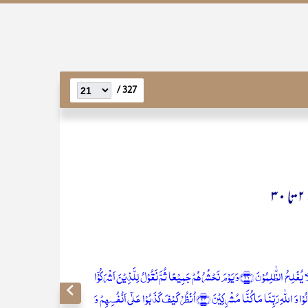
327 /
{وَ مَنۡ اَظۡلَمُ مِمَّنِ افۡتَرٰی عَلَی اللّٰہِ کَذِبًا اَوۡ کَذَّبَ بِاٰیٰتِہٖ ؕ اِنَّہٗ لَا یُفۡلِحُ الظّٰلِمُوۡنَ ﴿۲۱﴾وَ یَوۡمَ نَحۡشُرُہُمۡ جَمِیۡعًا ثُمَّ نَقُوۡلُ لِلَّذِیۡنَ اَشۡرَکُوۡۤا
اَیۡنَ شُرَکَآؤُکُمُ الَّذِیۡنَ کُنۡتُمۡ تَزۡعُمُوۡنَ ﴿۲۲﴾ثُمَّ لَمۡ تَکُنۡ فِتۡنَتُہُمۡ اِلَّاۤ اَنۡ قَالُوۡا وَ اللّٰہِ رَبِّنَا مَا کُنَّا مُشۡرِکِیۡنَ ﴿۲۳﴾اُنۡظُرۡ کَیۡفَ کَذَبُوۡا عَلٰۤی اَنۡفُسِہِمۡ وَ