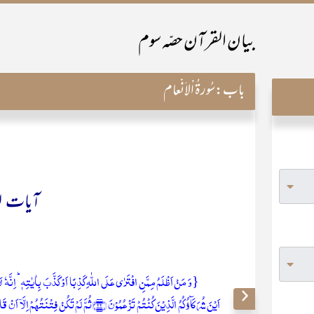
بیان القرآن حصّہ سوم
باب:
سُورۃُ اْلاَنْعام
آیات ۲۱ تا ۳۰