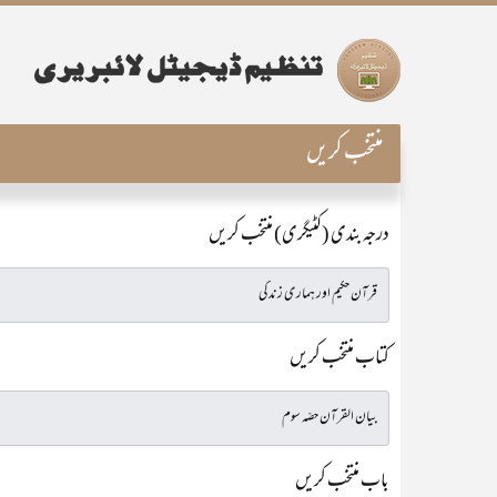
منتخب کریں
درجہ بندی (کٹیگری) منتخب کریں
کتاب منتخب کریں
باب منتخب کریں