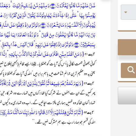
ضَلَّ عَنۡہُمۡ مَّا کَانُوۡا یَفۡتَرُوۡنَ ﴿۲۴﴾وَ مِنۡہُمۡ مَّنۡ یَّسۡتَمِعُ 
بِمَبۡعُوۡثِیۡنَ ﴿۲۹﴾وَ لَوۡ تَرٰۤی اِذۡ وُقِفُوۡا عَلٰی رَبِّہِمۡ ؕ قَالَ اَلَیۡسَ ہٰذَا بِالۡحَقِّ ؕ قَالُوۡا بَلٰی وَ رَبِّنَا ؕ قَالَ فَذُوۡقُوا الۡعَذَابَ بِمَا کُنۡتُمۡ تَکۡفُرُوۡنَ ﴿٪۳۰﴾}
{وَ مَنۡ اَظۡلَمُ مِمَّنِ افۡتَرٰی عَلَی اللّٰہِ کَذِبًا اَوۡ کَذَّبَ بِاٰیٰتِہٖ ؕ اِنَّہٗ لَا 
آیت ۲۱
کوئی جھوٹی تہمت لگائی یا اُس کی آیات کو جھٹلایا۔ یقینا ایسے ظالم (کبھی)فلاح نہیں
یعنی یہ دو عظیم ترین جرائم شناعت میں باہم برابر ہیں‘ اللہ کی آیات کو جھٹلانا یا 
{وَ یَوۡمَ نَحۡشُرُہُمۡ جَمِیۡعًا ثُمَّ نَقُوۡلُ لِلَّذِیۡنَ اَشۡرَکُوۡۤا اَیۡنَ شُرَکَآؤُکُمُ 
آیت ۲۲
پھر کہیں گے ان سے جنہوں نے شرک کیا تھا: کہاں ہیں تمہارے وہ شرکاء جن کا تمہ
تمہارا گمان تھاکہ وہ تمہیں ہماری پکڑ سے بچا لیں گے۔اب وہ تمہاری مدد کیوں 
{ثُمَّ لَمۡ تَکُنۡ فِتۡنَتُہُمۡ اِلَّاۤ اَنۡ قَالُوۡا وَ اللّٰہِ رَبِّنَا مَا کُنَّا مُشۡرِکِیۡنَ ﴿۳
آیت ۲۳
اللہ کی قسم جو ہمارا ربّ ہے ہم مشرک نہیں تھے۔‘‘