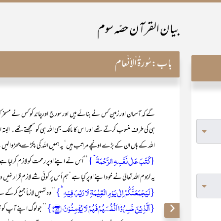
بیان القرآن حصّہ سوم
باب:
سُورۃُ اْلاَنْعام
گے کہ آسمان اور زمین کس نے بنائے ہیں اور سورج اورچاند کو کس نے مسخر کیا ہے
ہی کی طرف منسوب کرتے تھے اور اس کا مالک بھی اللہ ہی کو سمجھتے تھے۔ البتہ ا
اللہ کے ہاں ان کے بڑے اونچے مراتب ہیں‘ یہ ہمیں اللہ کی پکڑ سے چھڑوا لی
{کَتَبَ عَلٰی نَفۡسِہِ الرَّحۡمَۃَ ؕ}
’’ اُس نے اپنے اوپر رحمت کو لازم کر لیا ہ
یہ لزوم اللہ تعالیٰ نے خود اپنے اوپر کیا ہے ‘ ہم اُس پر کوئی شے لازم قرار نہی
{لَیَجۡمَعَنَّکُمۡ اِلٰی یَوۡمِ الۡقِیٰمَۃِ لَا رَیۡبَ فِیۡہِ ؕ}
’’وہ تمہیں لازماً جمع کرک
{اَلَّذِیۡنَ خَسِرُوۡۤا اَنۡفُسَہُمۡ فَہُمۡ لَا یُؤۡمِنُوۡنَ ﴿۱۲﴾}
’’ جو لوگ اپنے آپ کو خس