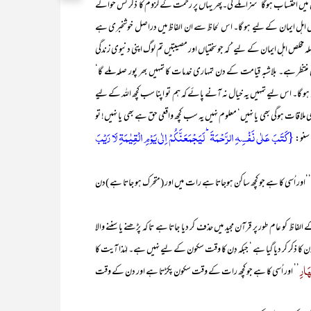
احتساب ہوگا‘ سزا ملے گی۔پھر یہاں پر رحمت کے لزوم کا ذکر کس حوالے
ہل ایمان کے لیے ہو گا۔ اس لحاظ سے ان الفاظ میں دراصل خوشخبری ہے
ہ مخلص اہل ایمان کے لیے‘ کہ جو سختیاں اور مصیبتیں تم لوگ اپنی دنیوی زندگی
منتظر ہے۔ بلاشبہ قیامت کے دن تمہاری خدمات کا تمہیں بھر پور صلہ ملے گا‘
ہو گا۔ اس لیے تمہیں یہ خیال نہ آنے پائے کہ ہم تو اپنا سب کچھ اللہ کے لیے
ماری ملاقات ہوگی بھی یا نہیں‘ معلوم نہیں یہ سب کچھ واقعی حق ہے بھی یا نہیں! تو
{کَتَبَ عَلٰی نَفۡسِہِ الرَّحۡمَۃَ ؕ لَیَجۡمَعَنَّکُمۡ اِلٰی یَوۡمِ الۡقِیٰمَۃِ لَا رَیۡبَ
 سنو:
’اور اُسی کا ہے جو کچھ ساکن ہوجاتا ہے رات میں اور (متحرک ہو جاتا ہے )دن
اظ کو عام طور پر قرآن مجید میں حذف کر دیا جاتا ہے تا کہ پڑھنے یا سننے والا
ا ذکر کر دیا گیا ہے ‘ جبکہ دِن کا وقت سکون کے لیے نہیں ہے۔ لہٰذا آیت کا
ھَارِ
’’ اور اُسی کا ہے جو کچھ رات کے وقت سکون پکڑتا ہے اور دن کے وقت