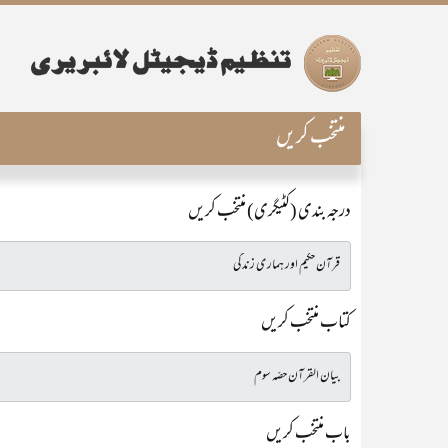
منتخب کریں
درجہ بندی (کٹیگری) منتخب کریں
کتاب منتخب کریں
باب منتخب کریں