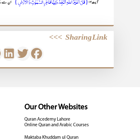
{قُلۡ اَغَیۡرَ اللّٰہِ اَتَّخِذُ وَلِیًّا فَاطِرِ السَّمٰوٰتِ وَ الۡاَرۡضِ }
’’ان سے کہی
آیت ۱۴
>>>
Sharing Link
Our Other Websites
Quran Acedemy Lahore
Online Quran and Arabic Courses
Maktaba Khuddam ul Quran