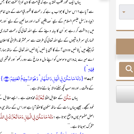
یہاں ایک غور طلب نکتہ یہ ہے کہ قیامت کا دن تو بڑا سخت ہوگا‘جس میں 
سے آیاہے؟ اس سوال کا جواب یہ ہے کہ رحمت کا ظہور قیامت کے دن خاص ا
انبیاء و رُسل علیہم السلام کے لیے‘ صدیقین ‘شہداء اور صالحین کے لیے‘ اور جمل
میں برداشت کر رہے ہو‘ ان کا بدلہ دینے کے لیے اللہ تعالیٰ کی رحمت تمہاری 
تمہاری سر فروشیوں کے لیے اللہ تعالیٰ کی طرف سے سرمحشر قدرافزائی کا اعلان 
لٹا بیٹھے ہیں‘ پتا نہیں وہ دن آئے گا بھی یا نہیں‘پتا نہیں اللہ تعالیٰ کے ساتھ ہ
اے میرے بندو! ان وسوسوں کو اپنے دل و دماغ سے دور رکھو‘ اور خوشخبری
فِیۡہِ ؕ}
{وَ لَہٗ مَا سَکَنَ فِی الَّیۡلِ وَ النَّہَارِ ؕ وَ ہُوَ السَّمِیۡعُ الۡعَلِیۡمُ ﴿۱۳﴾}
’
آیت ۱۳
کے وقت ۔ اور وہ سب کچھ سننے والا ‘جاننے والا ہے۔‘‘
سَکَنَ
تَحَرَّکَ
یہاں
کے مقابل لفظ
محذوف ہے ۔ ایسے مقابل کے الف
خودسمجھے۔ جیسے یہاں رات کے ساتھ سکون کا لفظ آیا ہے اور اس کے ساتھ ہی دن ک
وَلَہٗ مَا سَکَنَ فِی الَّـیْلِ وَمَا تَحَرَّ کَ فِی النَّ
اصل مفہوم یوں واضح ہوتا ہے :
متحرک ہو جاتا ہے۔‘‘