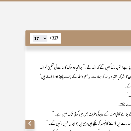
327 /
؟ تو یہ لازماًکہیں گے کہ اللہ نے!‘‘ چنانچہ وہ لوگ کائنات کی تخلیق کو اللہ
ن کا شرکیہ عقیدہ یہ تھا کہ ہمارے یہ معبود اللہ کے بڑے چہیتے اورلاڈلے ہیں‘
ں گے۔
ے۔‘‘
ں دے سکتے۔
ے لے جائے گا قیامت کے دن کی طرف جس میں کوئی شک نہیں ہے۔‘‘
ارے میں ڈالنے کا فیصلہ کر چکے ہیں وہی ہیں جو ایمان نہیں لائیں گے۔‘‘