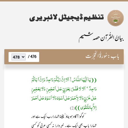
بیانُ القُرآن حصہ ششم
باب:
سُورۃُ الْحُجُرٰت
476 /
((یَا اَیُّھَا النَّاسُ! اَلَا اِنَّ رَبَّکُمْ وَاحِدٌ وَاِنَّ اَ بَاکُمْ
وَاحِدٌ ‘ اَلَا لَا فَضْلَ لِعَرَبِیٍّ عَلٰی اَعْجَمِیِّ وَلَا لِعَجَمِیٍّ
عَلٰی عَرَبِیٍّ وَلَا لِاَحْمَرَ عَلٰی اَسْوَدَ وَلَا اَسْوَدَ عَلٰی اَحْمَرَ
اِلاَّ بِالتَّقْوٰی))
(۱)
’’لوگو! آگاہ ہو جاؤ‘ یقینا تمہارا رب ایک ہے اور
تمہارا باپ بھی ایک ہے۔ خبردار! نہ کسی عربی کو کسی