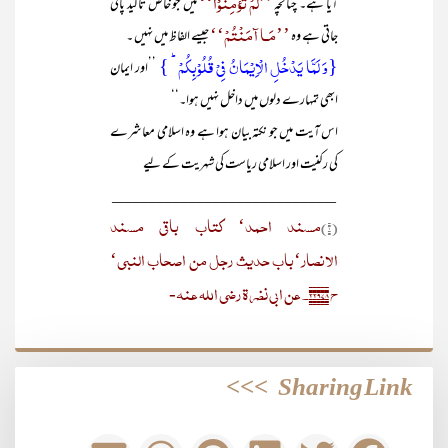
’’لَمْ تُؤْمِنُوْا‘‘
آیا ہے۔ چنانچہ
میں جو خاص تاکید پائی
’’مَـا آمَنْتُمْ‘‘
جاتی ہے وہ
جیسے الفاظ میں نہیں ۔
{وَ لَمَّا یَدۡخُلِ الۡاِیۡمَانُ فِیۡ قُلُوۡبِکُمۡ ؕ }
’’اور ایمان
ابھی تمہارے دلوں میں داخل نہیں ہوا۔‘‘
اس آیت میں جو نکتہ بیان ہوا ہے وہ اسلامی معاشرے
کی رکنیت اور اسلامی ریاست کی شہریت کے لیے
____________________________
مسند احمد‘ کتاب باقی مسند
(۱)
الانصار‘باب حدیث رجل من اصحاب النبی‘
ح ۲۲۹۷۸۔ عن ابی نضرۃ رضی اللہ عنہ-
>>>
Sharing Link