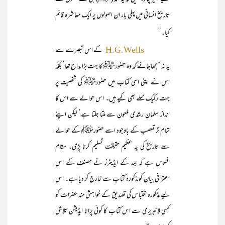
تاریخ انسانی میں پہلی بار ان اصولوں پر ایک معاشرہ قائم
کیا۔‘‘
کے اس تبصرے سے
H.G.Wells
یہ نہ سمجھا جائے کہ وہ حضورﷺ کا بہت بڑا مداح تھا‘ بلکہ
اس نے اپنی اسی کتاب میں حضورﷺ کی شخصیت پر
بہت رکیک حملے بھی کیے ہیں۔ اس حوالے سے اس کا
انداز سلمان رشدی ملعون سے ملتا جلتا ہے‘ لیکن اپنے
تمام تر تعصب کے باوجود اسے حضورﷺ کے حوالے
سے تاریخ کی یہ عظیم حقیقت تسلیم کرنا پڑی۔ مقامِ
افسوس ہے کہ بعد کے ایڈیٹرز نے مصنف کے اس
اعترافی بیان کو مذکورہ کتاب سے خارج کر دیا ہے۔ اس
لیے مذکورہ اقتباس کی تصدیق کے خواہش مند حضرات کو
کسی لائبریری سے اس کتاب کا کوئی پرانا ایڈیشن تلاش