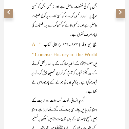
عجمی پر کوئی فضیلت حاصل ہے اور نہ کسی عجمی کو کسی
عربی پر۔ اور نہ کسی گورے کو کسی کالے پر کوئی فضیلت
حاصل ہے اور نہ کسی کالے کو کسی گورے پر۔ فضیلت کی
بنیاد صرف تقویٰ ہے۔‘‘
ایچ جی ویلز (۱۸۶۶ء۔۱۹۴۶ء) اپنی کتاب
’’ A
Concise History of the World‘‘
میں حضورﷺ کے خطبہ مبارک کے یہ الفاظ نقل کرنے
کے بعد گھٹنے ٹیک کر آپؐ کو خراجِ تحسین پیش کرنے پر
مجبور ہو گیا ہے۔ چنانچہ عیسائی ہونے کے باوجود اُس نے
لکھا ہے :
’’اگرچہ انسانی اخوت ‘ مساوات اور حریت کے
وعظ تو دنیا میں پہلے بھی بہت کہے گئے تھے اور ایسے وعظ
ہمیں مسیح ناصری کے ہاں بھی بہت ملتے ہیں‘ لیکن یہ تسلیم
کیے بغیر چارہ نہیں کہ یہ محمد (ﷺ) ہی تھے جنہوں نے