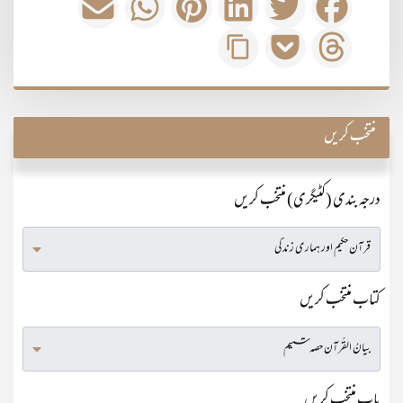
منتخب کریں
درجہ بندی (کٹیگری) منتخب کریں
کتاب منتخب کریں
باب منتخب کریں