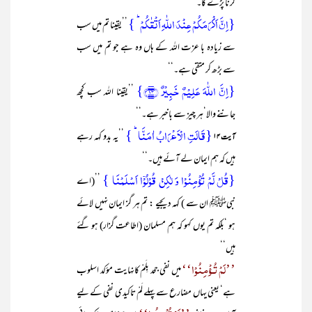
کرنا پڑے گا۔
{اِنَّ اَکۡرَمَکُمۡ عِنۡدَ اللّٰہِ اَتۡقٰکُمۡ ؕ }
’’یقینا تم میں سب
سے زیادہ با عزت اللہ کے ہاں وہ ہے جو تم میں سب
سے بڑھ کر متقی ہے۔‘‘
{اِنَّ اللّٰہَ عَلِیۡمٌ خَبِیۡرٌ ﴿۱۳﴾}
’’یقینا اللہ سب کچھ
جاننے والا‘ہر چیز سے باخبر ہے۔‘‘
{قَالَتِ الۡاَعۡرَابُ اٰمَنَّا ؕ }
’’یہ بدو کہہ رہے
آیت ۱۴
ہیں کہ ہم ایمان لے آئے ہیں۔‘‘
{قُلۡ لَّمۡ تُؤۡمِنُوۡا وَ لٰکِنۡ قُوۡلُوۡۤا اَسۡلَمۡنَا }
’’(اے
نبیﷺ ان سے ) کہہ دیجیے : تم ہر گز ایمان نہیں لائے
ہو ‘بلکہ تم یوں کہو کہ ہم مسلمان (اطاعت گزار) ہو گئے
ہیں‘‘
’’لَمْ تُـؤْمِنُوْا‘‘
میں نفی جحد بِلَمْ کانہایت مؤکد اسلوب
ہے‘ یعنی یہاں مضارع سے پہلے لَمْ تاکیدی نفی کے لیے