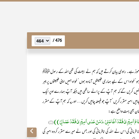
476 /
ق آموز ہے۔ راوی بیان کرتے ہیں کہ ہم نے بیعت کی تھی اللہ کے رسول ﷺ
‘ خواہ اس کے لیے ہماری طبیعتیں آمادہ ہوں‘ خواہ ہمیں اپنی طبیعتوں پر جبر
ہیں کریں گے کہ ہم آپؐ کے پرانے ساتھی ہیں جبکہ آپؐ ہمارے اوپر ایک
 چاہیں امیر مقرر کریں‘ آپؐ جو فیصلہ چاہیں کریں… اور یہ کہ ہم آپؐ کے مقرر
مان بھی بہت واضح ہے:
طَاعَ اَمِیْرِیْ فَقَدْ اَطَاعَنِیْ ، وَمَنْ عَصٰی اَمِیْرِیْ فَقَدْ عَصَانِیْ))
(۱)
انی کی اس نے اللہ کی نافرمانی کی اور جس نے میرے مقرر کردہ امیر کی