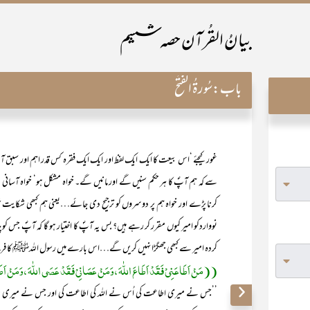
بیانُ القُرآن حصہ ششم
باب:
سُورۃُ الْفَتْح
غور کیجئے ‘اس بیعت کا ایک ایک لفظ اور ایک ایک فقرہ کس قدر اہم اور سب
سے کہ ہم آپؐ کا ہر حکم سنیں گے اور مانیں گے۔ خواہ مشکل ہو‘ خواہ آسانی ہو
کرنا پڑے اور خواہ ہم پر دوسروں کو ترجیح دی جائے…یعنی ہم کبھی شکایت ن
نوواردکو امیر کیوں مقرر کر رہے ہیں؟ بس یہ آپؐ کا اختیار ہو گا کہ آپؐ جس کو
کردہ امیر سے کبھی جھگڑا نہیں کریں گے…اس بارے میں رسول اللہﷺ کا فر
((مَنْ اَطَاعَنِیْ فَقَدْ اَطَاعَ اللّٰہَ ، وَمَنْ عَصَانِیْ فَقَدْ عَصَی اللّٰہَ ، وَمَنْ اَ
’’جس نے میری اطاعت کی اُس نے اللہ کی اطاعت کی اور جس نے میری نا فرم