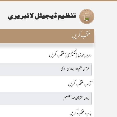
منتخب کریں
درجہ بندی (کٹیگری) منتخب کریں
کتاب منتخب کریں
باب منتخب کریں