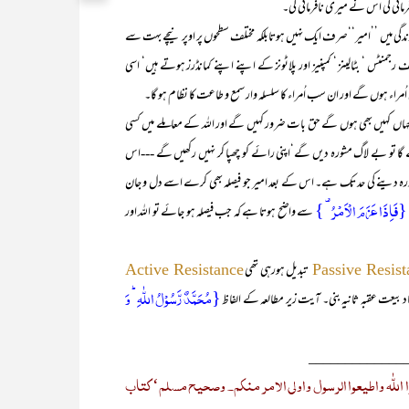
نی کی اس نے میری نافرمانی کی۔‘‘
 میں ’’امیر‘‘صرف ایک نہیں ہوتابلکہ مختلف سطحوں پر اوپر نیچے بہت سے
رجمنٹس ‘ بٹالینز ‘ کمپنیز اور پلاٹونز کے اپنے اپنے کمانڈرز ہوتے ہیں‘ اسی
 اُمراء ہوں گے اور ان سب اُمراء کا سلسلہ وار سمع و طاعت کا نظام ہو گا۔
ہیں بھی ہوں گے حق بات ضرور کہیں گے اور اللہ کے معاملے میں کسی
گا تو بے لاگ مشورہ دیں گے‘اپنی رائے کو چھپا کر نہیں رکھیں گے ---اس
 دینے کی حد تک ہے۔ اس کے بعد امیر جو فیصلہ بھی کرے اسے دل و جان
{فَاِذَا عَزَمَ الۡاَمۡرُ ۟ }
سے واضح ہوتا ہے کہ جب فیصلہ ہو جائے تو اللہ اور
تبدیل ہورہی تھی
Active Resistance
Passive Resist
{مُحَمَّدٌ رَّسُوۡلُ اللّٰہِ ؕ وَ
یاد بیعت عقبہ ثانیہ بنی۔ آیت زیر مطالعہ کے الفاظ
_____________
ا اللّٰہ واطیعوا الرسول واولی الامر منکم۔ وصحیح مسلم‘ کتاب