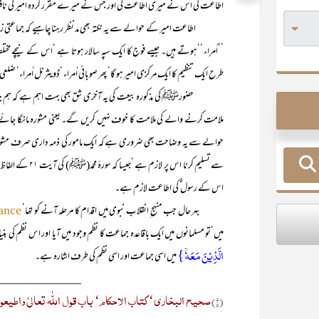
اطاعت کی اس نے میری اطاعت کی اور جس نے میرے مقرر کردہ امیر کی نافرما
اطاعت امیر کے حوالے سے یہ نکتہ بھی مد نظر رہنا چاہیے کہ جماعتی زندگی
’’اُمراء ‘‘ہوتے ہیں۔ جیسے فوج کا ایک سپہ سالار ہوتا ہے ‘اس کے نیچے مختلف 
طرح ایک تنظیم کا ایک مرکزی امیر ہو گا‘ پھر صوبائی اُمراء ‘ڈویثرنل اُمراء‘ ضلعی
حضورﷺ کی مذکورہ بیعت کی یہ آخری شق بھی بہت اہم ہے کہ ہم جہاں ک
ملامت کرنے والے کی ملامت کا خوف نہیں کریں گے۔ یعنی مشورہ مانگا جائے 
حوالے سے یہ وضاحت بھی ضروری ہے کہ ایک مامور کی ذمہ داری صرف مشورہ
سے تسلیم کرنا اس پر لازم ہے ‘جیسا کہ سورۂ محمد(ﷺ) کی آیت ۲۱ کے الفاظ
اس کے رسول ؐ کی اطاعت لازم ہے۔
بہر حال جب منہج ِانقلاب نبوی میں اقدام کا مرحلہ آنے کو تھا‘
ance
میں‘تو مسلمانوں میں ایک باقاعدہ جماعت کا نظم وجود میں آیا اور اس نظم کی بن
الَّذِیۡنَ مَعَہٗۤ}
میں اسی جماعت اور اسی نظم کی طرف اشارہ ہے۔
_______________
صحیح البخاری‘ کتاب الاحکام‘ باب قول اللّٰہ تعالیٰ واطیعو
(۱)