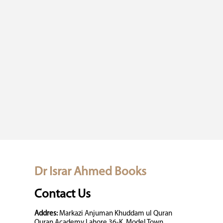
Dr Israr Ahmed Books
Contact Us
Addres:
Markazi Anjuman Khuddam ul Quran
Quran Academy Lahore 36-K, Model Town,