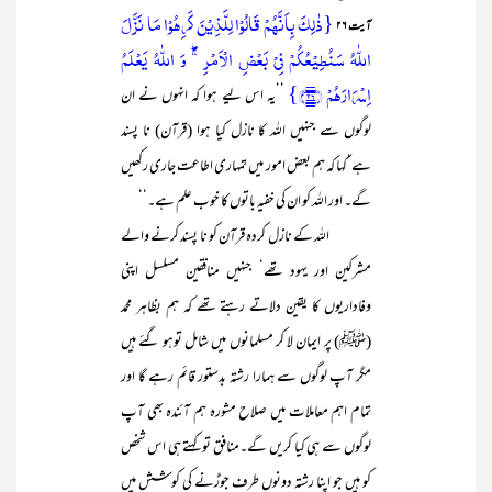
{ذٰلِکَ بِاَنَّہُمۡ قَالُوۡا لِلَّذِیۡنَ کَرِہُوۡا مَا نَزَّلَ
آیت ۲۶
اللّٰہُ سَنُطِیۡعُکُمۡ فِیۡ بَعۡضِ الۡاَمۡرِ ۚۖ وَ اللّٰہُ یَعۡلَمُ
اِسۡرَارَہُمۡ ﴿۲۶﴾}
’’یہ اس لیے ہوا کہ انہوں نے ان
لوگوں سے جنہیں اللہ کا نازل کیا ہوا (قرآن) نا پسند
ہے‘کہا کہ ہم بعض امور میں تمہاری اطاعت جاری رکھیں
گے۔ اور اللہ کو ان کی خفیہ باتوں کا خوب علم ہے۔‘‘
اللہ کے نازل کردہ قرآن کو نا پسند کرنے والے
مشرکین اور یہود تھے‘ جنہیں منافقین مسلسل اپنی
وفاداریوں کا یقین دلاتے رہتے تھے کہ ہم بظاہر محمد
(ﷺ) پر ایمان لا کر مسلمانوں میں شامل توہو گئے ہیں
مگر آپ لوگوں سے ہمارا رشتہ بدستور قائم رہے گا اور
تمام اہم معاملات میں صلاح مشورہ ہم آئندہ بھی آپ
لوگوں سے ہی کیا کریں گے۔منافق تو کہتے ہی اس شخص
کو ہیں جو اپنا رشتہ دونوں طرف جوڑنے کی کوشش میں