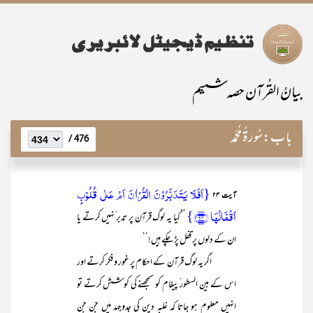
بیانُ القُرآن حصہ ششم
باب:
سُورۃُ مُحَمَّد
476 /
{اَفَلَا یَتَدَبَّرُوۡنَ الۡقُرۡاٰنَ اَمۡ عَلٰی قُلُوۡبٍ
آیت ۲۴
اَقۡفَالُہَا ﴿۲۴﴾}
’’کیا یہ لوگ قرآن پر تدبر ّنہیں کرتے یا
ان کے دلوں پر قفل پڑ چکے ہیں!‘‘
اگر یہ لوگ قرآن کے احکام پر غور و فکر کرتے اور
اس کے بین السطور ّپیغام کو سمجھنے کی کوشش کرتے تو
انہیں معلوم ہو جاتا کہ غلبہ دین کی جدوجہد میں جن جن