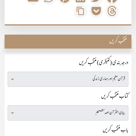
منتخب کریں
درجہ بندی (کٹیگری) منتخب کریں
کتاب منتخب کریں
باب منتخب کریں