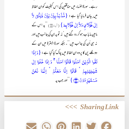
رہے۔ سورۃ النساء میں منافقین کی اس کیفیت کو ان الفاظ
{مُّذَبْذَبِیْنَ بَیْنَ ذٰلِکَق لآَ
میں بیان فرمایا گیا ہے:
اِلٰی ہٰٓؤُلَآئِ وَلآَ اِلٰی ہٰٓؤُلَآئِط}
(آیت۱۴۳)
’’یہ اس کے
مابین مذبذب ہو کر رہ گئے ہیں‘ نہ تو یہ اِن کی جانب ہیں اور
نہ ہی اُن کی جانب ہیں‘‘۔ جبکہ سورۃ البقرۃ میں ان کے
{وَ اِذَا
دوغلے پن کا پردہ ان الفاظ میں چاک کیا گیا ہے:
لَقُوا الَّذِیۡنَ اٰمَنُوۡا قَالُوۡۤا اٰمَنَّا ۚۖ وَ اِذَا خَلَوۡا اِلٰی
شَیٰطِیۡنِہِمۡ ۙ قَالُوۡۤا اِنَّا مَعَکُمۡ ۙ اِنَّمَا نَحۡنُ
مُسۡتَہۡزِءُوۡنَ ﴿۱۴﴾}
’’اور جب یہ
>>>
Sharing Link