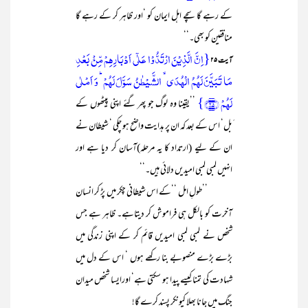
کے رہے گا سچے اہل ایمان کو ‘اور ظاہر کر کے رہے گا
منافقین کو بھی۔‘‘
{اِنَّ الَّذِیۡنَ ارۡتَدُّوۡا عَلٰۤی اَدۡبَارِہِمۡ مِّنۡۢ بَعۡدِ
آیت ۲۵
مَا تَبَیَّنَ لَہُمُ الۡہُدَی ۙ الشَّیۡطٰنُ سَوَّلَ لَہُمۡ ؕ وَ اَمۡلٰی
لَہُمۡ ﴿۲۵﴾}
’’یقینا وہ لوگ جو پھر گئے اپنی پیٹھوں کے
َبل‘ اس کے بعد کہ ان پر ہدایت واضح ہو چکی ‘ شیطان نے
ان کے لیے (ارتداد کا یہ مرحلہ)آسان کر دیا ہے اور
انہیں لمبی لمبی امیدیں دلائی ہیں۔‘‘
’’طولِ امل ‘‘کے اس شیطانی چکر میں پڑ کر انسان
آخرت کو بالکل ہی فراموش کر دیتاہے۔ ظاہر ہے جس
شخص نے لمبی لمبی امیدیں قائم کر کے اپنی زندگی میں
بڑے بڑے منصوبے بنا رکھے ہوں ‘ اس کے دل میں
شہادت کی تمنا کیسے پیدا ہو سکتی ہے‘ اورایسا شخص میدان
جنگ میں جانا بھلا کیونکر پسند کرے گا!