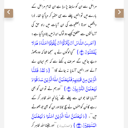
مراحل سے ان کو سابقہ پڑ رہا ہے ان تمام مراحل کے
بارے میں تو انہیں پہلے سے ہی متنبہ کر دیا گیا تھا۔ ذرا
دیکھیں سورۃ العنکبوت کی ان آیات میں راہِ حق کی
آزمائشوں سے متعلق کیسے دو ٹوک انداز میں بتادیا گیا ہے:
{اَحَسِبَ النَّاسُ اَنۡ یُّتۡرَکُوۡۤا اَنۡ یَّقُوۡلُوۡۤا اٰمَنَّا وَ ہُمۡ لَا
یُفۡتَنُوۡنَ ﴿۲﴾}
’’کیا لوگوں نے یہ سمجھا تھا کہ وہ چھوڑ
دیے جائیں گے صرف یہ کہنے سے کہ ہم ایمان لے
{وَ لَقَدۡ فَتَنَّا
آئے اور انہیں آزمایا نہ جائے گا!‘‘
الَّذِیۡنَ مِنۡ قَبۡلِہِمۡ فَلَیَعۡلَمَنَّ اللّٰہُ الَّذِیۡنَ صَدَقُوۡا وَ
لَیَعۡلَمَنَّ الۡکٰذِبِیۡنَ ﴿۳﴾}
’’اورہم نے تو ان کو بھی
آزمایا تھا جو ان سے پہلے تھے‘ چنانچہ اللہ ظاہر کر کے
رہے گا اُن کو جنہوں نے سچ بولا اور ان کو بھی جو جھوٹے
{وَ لَیَعۡلَمَنَّ اللّٰہُ الَّذِیۡنَ اٰمَنُوۡا وَ لَیَعۡلَمَنَّ
ہیں‘‘۔
الۡمُنٰفِقِیۡنَ ﴿۱۱﴾}
(العنکبوت)
’’اور یقینا اللہ ظاہر کر