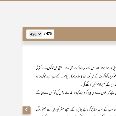
476 /
اور ذلیل و رسوا ہونا۔ اور اس سے مراد ہلاکت بھی ہے۔ یعنی جن لوگوں نے کفر کی
ھوکریں کھا کر منہ کے بل گرنا ان کا مقدر ہو گا۔ قیامت کے دن ایسے لوگ راندۂ
ہد ان کے کسی کام نہیں آسکے گی۔
 لیے کہ انہوں نے اس چیز کو نا پسندکیا جو اللہ نے نازل کی تو اُس نے ان کے
ی سب کے سب ضائع کر دیے جائیں گے۔جیسے مشرکین میں سے بعض لوگ