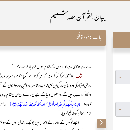
بیانُ القُرآن حصہ ششم
باب:
سُورۃُ مُحَمَّد
کے لیے نا کامی ہے اور وہ ان کے تمام اعمال کو برباد کر دے گا۔‘‘
تَعْس
کا معنی ٹھوکر کھا کر منہ کے بل گرنا ہے‘ گویا ناکام و نامراد 
روش اختیار کی وہ دنیا کی زندگی میں بھی خائب و خاسر اور ذلیل و رسوا ہوں گے‘ ٹ
درگاہ کر دیے جائیں گے اور حصولِ دنیا کے لیے کی جانے والی ان کی تمام جدوج
{ذٰلِکَ بِاَنَّہُمۡ کَرِہُوۡا مَاۤ اَنۡزَلَ اللّٰہُ فَاَحۡبَطَ اَعۡمَالَہُمۡ ﴿۹﴾}
’’یہ اس
آیت ۹
تمام اعمال کو ضائع کر دیا۔‘‘
ایسے لوگوں کے نامہ ہائے اعمال میں جو نیک اعمال ہوں گے وہ بھ