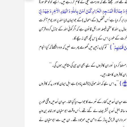
 تھے اور سمجھتے تھے کہ وہ بہت نیکی کے کام کر رہے ہیں۔ ایسے لوگوںکو سورۃ
وَ عِمَارَۃَ الۡمَسۡجِدِ الۡحَرَامِ کَمَنۡ اٰمَنَ بِاللّٰہِ وَ الۡیَوۡمِ الۡاٰخِرِ وَ جٰہَدَ فِیۡ
ے کوبرابر کر دیا ہے اُس شخص (کے اعمال )کے جو ایمان لایا اللہ پر اور یومِ آخرت
 حال یہ اللہ کا حتمی فیصلہ اور اٹل قانون ہے کہ اگر کوئی اللہ کے نازل کردہ قرآن
ٔآخرت کے طور پر اس کے پاس کچھ بھی نہ بچے گا۔
ِنۡ قَبۡلِہِمۡ ؕ }
’’تو کیا یہ زمین میں گھومے پھرے نہیں کہ وہ دیکھتے کہ کیا انجام
 مسلط کر دیا ‘اور ان کافروں کے لیے بھی ان ہی کی مثالیں ہوں گی۔‘‘
ان کافروں کا مقدر ہیں۔
}
’’یہ اس لیے کہ اللہ مولیٰ (پشت پناہ ) ہے اہل ایمان کا اور یہ کہ کافروں
اُحد میں کفار کے نعرے کا جواب دیا گیا تھا۔ میدانِ اُحد میں وقتی طور پر
 ساتھ جبل اُحد پر تشریف لے گئے تھے۔اُس وقت ابو سفیان اور خالد بن ولید
 سردارانِ قریش پہاڑ کے دامن میں موجود تھے۔ ان میں سے ابوسفیان نے