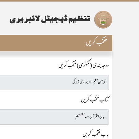
منتخب کریں
درجہ بندی (کٹیگری) منتخب کریں
کتاب منتخب کریں
باب منتخب کریں