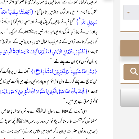
غریبوں کو کھانا کھلاتے تھے اور حاجیوں کی مہمان نوازی کا خصوصی اہتمام کرتے
{اَجَعَلۡتُمۡ سِقَایَۃَ الۡحَآجِّ 
التوبہ کی آیت ۱۹ میں دو ٹوک انداز میں بتا دیا گیا:
سَبِیۡلِ اللّٰہِ ؕ }
’’کیا تم نے حاجیوں کو پانی پلانے اور مسجد ِحرام کو آباد رکھن
پر اور اس نے جہاد کیااللہ کی راہ میں؟یہ برابر نہیں ہو سکتے اللہ کے نزدیک ‘‘۔ بہر
کو نا پسند کرتا ہے تو اس کے تمام نیک اعمال بھی برباد ہو جائیں گے اور توشہ 
{اَفَلَمۡ یَسِیۡرُوۡا فِی الۡاَرۡضِ فَیَنۡظُرُوۡا کَیۡفَ کَانَ عَاقِبَۃُ الَّذِیۡنَ م
آیت ۱۰
ہوا اُن لوگوں کا جو ان سے پہلے تھے!‘‘
{دَمَّرَ اللّٰہُ عَلَیۡہِمۡ ۫ وَ لِلۡکٰفِرِیۡنَ اَمۡثَالُہَا ﴿۱۰﴾}
’’اللہ نے ان پر ہلاکت کو
جن نتائج سے پہلے گزرنے والی کافر اقوام دوچار ہوئیں ویسے ہی ہلاکت خیز نتائج 
{ذٰلِکَ بِاَنَّ اللّٰہَ مَوۡلَی الَّذِیۡنَ اٰمَنُوۡا وَ اَنَّ الۡکٰفِرِیۡنَ لَا مَوۡلٰی لَہُمۡ ﴿٪۱۱﴾
آیت ۱۱
کا کوئی مولیٰ ہے ہی نہیں۔‘‘
اسی آیت کے الفاظ سے رسول اللہﷺ نے وہ نعرہ اخذ فرمایا تھا جس سے میدانِ 
مسلمانوں کو شکست کا سامنا کرنا پڑا تو اس دوران رسول اللہﷺ کچھ صحابہؓ کے
(بعد میں دونوں حضرات ایمان لا کر صحابہؓ میں شامل ہوئے) سمیت بہت سے